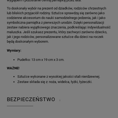
wyglądem i pozostanie cenną pamiątką przez lata.
To doskonały wybór na prezent od dziadków, rodziców chrzestnych
lub bliskich przyjaciół rodziny. Sztućce sprawdzą się zarówno jako
codzienne akcesorium do nauki samodzielnego jedzenia, jak i jako
symboliczna pamiątka z pierwszych urodzin. Dzięki personalizacji
zestaw nabiera wyjątkowego znaczenia, podkreślając indywidualność
maluszka. Jeśli szukasz prezentu, który zachwyci zarówno dziecko,
jak i jego rodziców, personalizowane sztućce dla dzieci na roczek
będą doskonałym wyborem.
Wymiary:
Pudełko: 13 cm x 19 cm x 3 cm.
WAŻNE!
Sztućce wykonane z wysokiej jakości stali nierdzewnej.
Zestaw składa się z: noża, widelca, łyżki, łyżeczki.
BEZPIECZEŃSTWO
↓