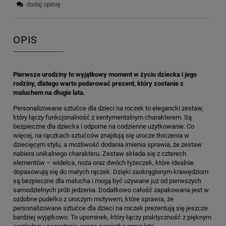
dodaj opinię
OPIS
Pierwsze urodziny to wyjątkowy moment w życiu dziecka i jego
rodziny, dlatego warto podarować prezent, który zostanie z
maluchem na długie lata.
Personalizowane sztućce dla dzieci na roczek to elegancki zestaw,
który łączy funkcjonalność z sentymentalnym charakterem. Są
bezpieczne dla dziecka i odporne na codzienne użytkowanie. Co
więcej, na rączkach sztućców znajdują się urocze tłoczenia w
dziecięcym stylu, a możliwość dodania imienia sprawia, że zestaw
nabiera unikalnego charakteru. Zestaw składa się z czterech
elementów – widelca, noża oraz dwóch łyżeczek, które idealnie
dopasowują się do małych rączek. Dzięki zaokrąglonym krawędziom
są bezpieczne dla malucha i mogą być używane już od pierwszych
samodzielnych prób jedzenia. Dodatkowo całość zapakowana jest w
ozdobne pudełko z uroczym motywem, które sprawia, że
personalizowane sztućce dla dzieci na roczek prezentują się jeszcze
bardziej wyjątkowo. To upominek, który łączy praktyczność z pięknym