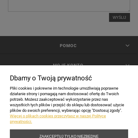
WYŚLIJ
POMOC
MOJE KONTO
Dbamy o Twoją prywatność
PŁATNOŚCI I DOSTAWA
Pliki cookies i pokrewne im technologie umożliwiają poprawne
działanie strony i pomagają nam dostosować ofertę do Twoich
potrzeb. Możesz zaakceptować wykorzystanie przez nas
INFORMACJE
wszystkich tych plików i przejść do sklepu lub dostosować użycie
plików do swoich preferencji, wybierając opcję "Dostosuj zgody".
Więcej o plikach cookies przeczytasz w naszej Polityce
prywatności.
DANE FIRMY
ZAAKCEPTUJ TYLKO NIEZBĘDNE