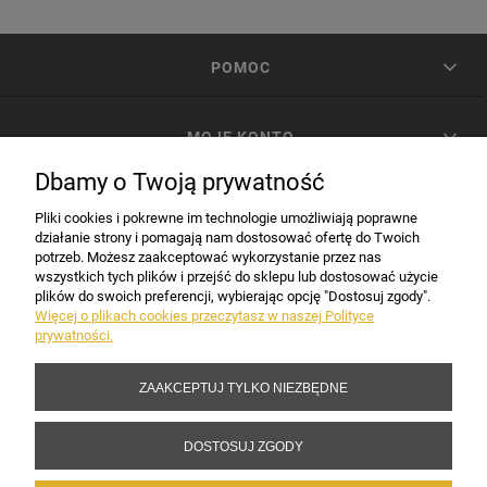
POMOC
MOJE KONTO
Dbamy o Twoją prywatność
PŁATNOŚCI I DOSTAWA
Pliki cookies i pokrewne im technologie umożliwiają poprawne
działanie strony i pomagają nam dostosować ofertę do Twoich
potrzeb. Możesz zaakceptować wykorzystanie przez nas
INFORMACJE
wszystkich tych plików i przejść do sklepu lub dostosować użycie
plików do swoich preferencji, wybierając opcję "Dostosuj zgody".
Więcej o plikach cookies przeczytasz w naszej Polityce
prywatności.
DANE FIRMY
ZAAKCEPTUJ TYLKO NIEZBĘDNE
Copyright 2017-2026 Sakramento.pl
DOSTOSUJ ZGODY