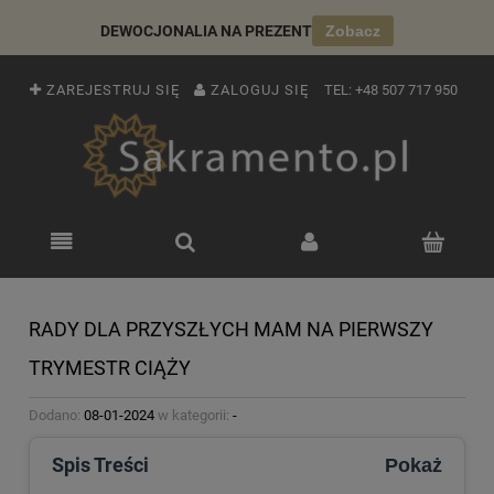
DEWOCJONALIA NA PREZENT
Zobacz
ZAREJESTRUJ SIĘ
ZALOGUJ SIĘ
TEL:
+48 507 717 950
RADY DLA PRZYSZŁYCH MAM NA PIERWSZY
TRYMESTR CIĄŻY
Dodano:
08-01-2024
w kategorii:
-
Spis Treści
Pokaż