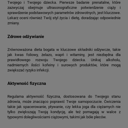
Twojego i Twojego dziecka. Pierwsze badanie prenatalne, które
zazwyczaj obejmuje ultrasonograficzne potwierdzenie ciąży i
sprawdzenie podstawowych parametrów zdrowotnych, jest kluczowe.
Lekarz oceni również Twój styl życia i dietę, doradzając odpowiednie
zmiany.
Zdrowe odżywianie
Zrównoważona dieta bogata w kluczowe składniki odżywcze, takie
jak kwas foliowy, żelazo, wapń i witaminy, jest niezbędna dla
prawidłowego rozwoju Twojego dziecka. Unikaj alkoholu,
nadmiernych ilości kofeiny i surowych produktów, które mogą
zwiększać ryzyko infekcji.
Aktywność fizyczna
Regularna aktywność fizyczna, dostosowana do Twojego stanu
zdrowia, może znacząco poprawić Twoje samopoczucie. Ćwiczenia
takie jak spacerowanie, pływanie, czy lekka joga dla ciężarnych nie
tylko zwiększają Twoją kondycję, ale też pomagają w walce z
typowymi dolegliwościami ciążowymi, takimi jak bóle pleców.