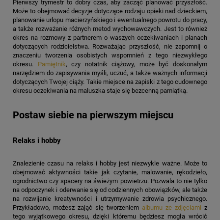
Pierwszy trymestr to dobry czas, aby zacząć planować przyszłość.
Może to obejmować decyzje dotyczące rodzaju opieki nad dzieckiem,
planowanie urlopu macierzyńskiego i ewentualnego powrotu do pracy,
a także rozważanie różnych metod wychowawczych. Jest to również
okres na rozmowy z partnerem o waszych oczekiwaniach i planach
dotyczących rodzicielstwa. Rozważając przyszłość, nie zapomnij o
znaczeniu tworzenia osobistych wspomnień z tego niezwykłego
okresu.
Pamiętnik
, czy notatnik ciążowy, może być doskonałym
narzędziem do zapisywania myśli, uczuć, a także ważnych informacji
dotyczących Twojej ciąży. Takie miejsce na zapiski z tego cudownego
okresu oczekiwania na maluszka staje się bezcenną pamiątką.
Postaw siebie na pierwszym miejscu
Relaks i hobby
Znalezienie czasu na relaks i hobby jest niezwykle ważne. Może to
obejmować aktywności takie jak czytanie, malowanie, rękodzieło,
ogrodnictwo czy spacery na świeżym powietrzu. Pozwala to nie tylko
na odpoczynek i oderwanie się od codziennych obowiązków, ale także
na rozwijanie kreatywności i utrzymywanie zdrowia psychicznego.
Przykładowo, możesz zająć się tworzeniem
albumu ze zdjęciami
z
tego wyjątkowego okresu, dzięki któremu będziesz mogła wrócić