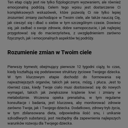
Ten etap ciąży jest nie tylko fizjologicznym wyzwaniem, ale również
emocjonalną podróżą. Celem tego wpisu jest dostarczenie Ci
kompleksowych wskazówek, które pozwolą Ci nie tylko lepiej
zrozumieć zmiany zachodzące w Twoim ciele, ale także nauczą Cię,
jak cieszyć się i dbać o siebie w tym szczególnym czasie. Dowiesz
się, jak zadbać o swoje zdrowie, dobre samopoczucie, i jak najlepiej
przygotować się do macierzyństwa, z uwzględnieniem zarówno
fizycznych, jak i emocjonalnych aspektów tej podróży.
Rozumienie zmian w Twoim ciele
Pierwszy trymestr, obejmujący pierwsze 12 tygodni ciąży, to czas,
kiedy kształtują się podstawowe struktury życiowe Twojego dziecka.
W tym kluczowym etapie dochodzi do formowania się
najważniejszych organów, takich jak serce, mózg, i płuca. Jest to
również czas, kiedy Twoje ciało musi dostosować się do nowych
wymagań, takich jak zwiększone krążenie krwi i zmiany w
metabolizmie. Wczesna opieka prenatalna, w tym regularne
konsultacje i badania, jest kluczowa, aby monitorować zdrowie
zarówno Twoje, jak i Twojego dziecka. Dodatkowo, zdrowy tryb życia,
w tym zbilansowana dieta, odpowiednia ilość snu, i unikanie
szkodliwych substancji, jest niezbędny dla zapewnienia najlepszych
warunków rozwoju dla Twojego dziecka.