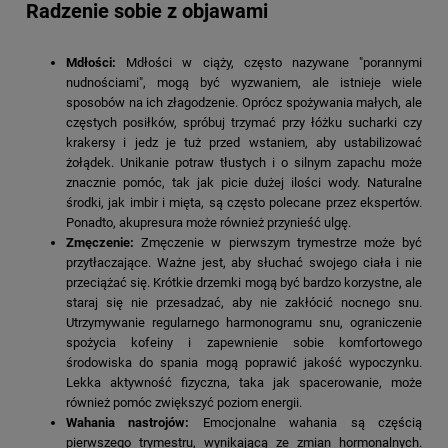
Radzenie sobie z objawami
Mdłości:
Mdłości w ciąży, często nazywane "porannymi
nudnościami", mogą być wyzwaniem, ale istnieje wiele
sposobów na ich złagodzenie. Oprócz spożywania małych, ale
częstych posiłków, spróbuj trzymać przy łóżku sucharki czy
krakersy i jedz je tuż przed wstaniem, aby ustabilizować
żołądek. Unikanie potraw tłustych i o silnym zapachu może
znacznie pomóc, tak jak picie dużej ilości wody. Naturalne
środki, jak imbir i mięta, są często polecane przez ekspertów.
Ponadto, akupresura może również przynieść ulgę.
Zmęczenie:
Zmęczenie w pierwszym trymestrze może być
przytłaczające. Ważne jest, aby słuchać swojego ciała i nie
przeciążać się. Krótkie drzemki mogą być bardzo korzystne, ale
staraj się nie przesadzać, aby nie zakłócić nocnego snu.
Utrzymywanie regularnego harmonogramu snu, ograniczenie
spożycia kofeiny i zapewnienie sobie komfortowego
środowiska do spania mogą poprawić jakość wypoczynku.
Lekka aktywność fizyczna, taka jak spacerowanie, może
również pomóc zwiększyć poziom energii.
Wahania nastrojów:
Emocjonalne wahania są częścią
pierwszego trymestru, wynikającą ze zmian hormonalnych.