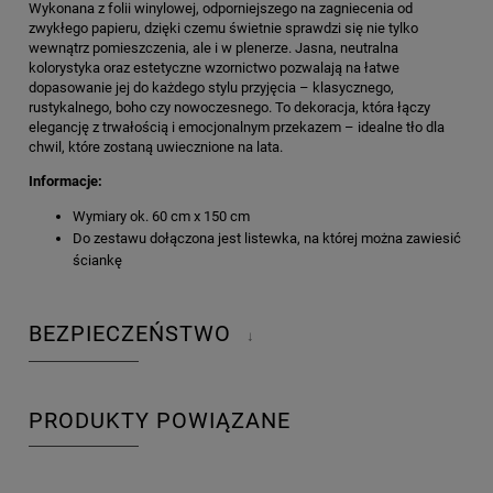
Wykonana z folii winylowej, odporniejszego na zagniecenia od
zwykłego papieru, dzięki czemu świetnie sprawdzi się nie tylko
wewnątrz pomieszczenia, ale i w plenerze. Jasna, neutralna
kolorystyka oraz estetyczne wzornictwo pozwalają na łatwe
dopasowanie jej do każdego stylu przyjęcia – klasycznego,
rustykalnego, boho czy nowoczesnego. To dekoracja, która łączy
elegancję z trwałością i emocjonalnym przekazem – idealne tło dla
chwil, które zostaną uwiecznione na lata.
Informacje:
Wymiary ok. 60 cm x 150 cm
Do zestawu dołączona jest listewka, na której można zawiesić
ściankę
BEZPIECZEŃSTWO
↓
PRODUKTY POWIĄZANE