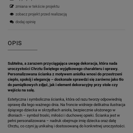
zmiana w tekście projektu
zobacz projekt przed realizacją
dodaj opinię
OPIS
Subtelna, a zarazem przyciągająca uwagę dekoracja, która nada
uroczystości Chrztu Świętego wyjątkowego charakteru i oprawy.
Personalizowana ścianka z motywem aniołka wnosi do przestrzeni
ciepło, spokój i elegancję – doskonale sprawdzi się zarówno jako tło
do pamiątkowych zdjęć, jak i element dekoracyjny przy stole czy
wejściu na salę.
Estetyczna i symboliczna ścianka, która od razu tworzy odpowiednią
oprawę dla tego ważnego dnia. Na froncie widnieje delikatna ilustracja
śpiącego dziecka w skrzydłach anioła, bezpiecznie ułożonego w
dłoniach – symbol troski, miłości i duchowej opieki. Ścianka jest w
pełni personalizowana – nadruk obejmuje imię dziecka oraz datę
Chrztu, co czyni ją unikalną i dostosowaną do konkretnej uroczystości.