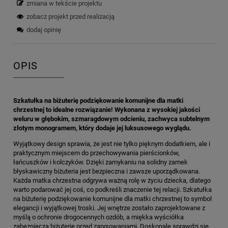
zmiana w tekście projektu
zobacz projekt przed realizacją
dodaj opinię
OPIS
Szkatułka na biżuterię podziękowanie komunijne dla matki
chrzestnej to idealne rozwiązanie! Wykonana z wysokiej jakości
weluru w głębokim, szmaragdowym odcieniu, zachwyca subtelnym
złotym monogramem, który dodaje jej luksusowego wyglądu.
Wyjątkowy design sprawia, że jest nie tylko pięknym dodatkiem, ale i
praktycznym miejscem do przechowywania pierścionków,
łańcuszków i kolczyków. Dzięki zamykaniu na solidny zamek
błyskawiczny biżuteria jest bezpieczna i zawsze uporządkowana.
Każda matka chrzestna odgrywa ważną rolę w życiu dziecka, dlatego
warto podarować jej coś, co podkreśli znaczenie tej relacji. Szkatułka
na biżuterię podziękowanie komunijne dla matki chrzestnej to symbol
elegancji i wyjątkowej troski. Jej wnętrze zostało zaprojektowane z
myślą o ochronie drogocennych ozdób, a miękka wyściółka
zabezpiecza biżuterię przed zarysowaniami. Doskonale sprawdzi się