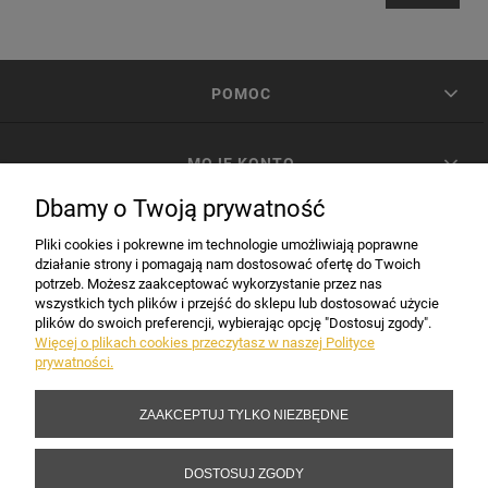
POMOC
MOJE KONTO
Dbamy o Twoją prywatność
PŁATNOŚCI I DOSTAWA
Pliki cookies i pokrewne im technologie umożliwiają poprawne
działanie strony i pomagają nam dostosować ofertę do Twoich
potrzeb. Możesz zaakceptować wykorzystanie przez nas
INFORMACJE
wszystkich tych plików i przejść do sklepu lub dostosować użycie
plików do swoich preferencji, wybierając opcję "Dostosuj zgody".
Więcej o plikach cookies przeczytasz w naszej Polityce
prywatności.
DANE FIRMY
ZAAKCEPTUJ TYLKO NIEZBĘDNE
Copyright 2017-2026 Sakramento.pl
DOSTOSUJ ZGODY