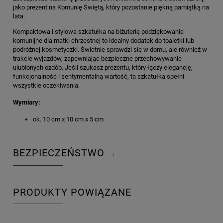
jako prezent na Komunię Świętą, który pozostanie piękną pamiątką na
lata.
Kompaktowa i stylowa szkatułka na biżuterię podziękowanie
komunijne dla matki chrzestnej to idealny dodatek do toaletki lub
podróżnej kosmetyczki. Świetnie sprawdzi się w domu, ale również w
trakcie wyjazdów, zapewniając bezpieczne przechowywanie
ulubionych ozdób. Jeśli szukasz prezentu, który łączy elegancję,
funkcjonalność i sentymentalną wartość, ta szkatułka spełni
wszystkie oczekiwania.
Wymiary:
ok. 10 cm x 10 cm x 5 cm
BEZPIECZEŃSTWO
↓
PRODUKTY POWIĄZANE