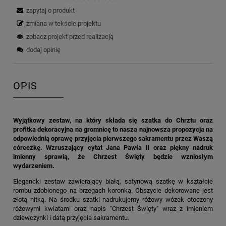
zapytaj o produkt
zmiana w tekście projektu
zobacz projekt przed realizacją
dodaj opinię
OPIS
Wyjątkowy zestaw, na który składa się szatka do Chrztu oraz
profitka dekoracyjna na gromnicę to nasza najnowsza propozycja na
odpowiednią oprawę przyjęcia pierwszego sakramentu przez Waszą
córeczkę. Wzruszający cytat Jana Pawła II oraz piękny nadruk
imienny sprawią, że Chrzest Święty będzie wzniosłym
wydarzeniem.
Elegancki zestaw zawierający białą, satynową szatkę w kształcie
rombu zdobionego na brzegach koronką. Obszycie dekorowane jest
złotą nitką. Na środku szatki nadrukujemy różowy wózek otoczony
różowymi kwiatami oraz napis "Chrzest Święty" wraz z imieniem
dziewczynki i datą przyjęcia sakramentu.