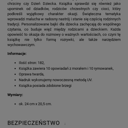
chrzciny czy Dzień Dziecka. Książka sprawdzi się również jako
upominek od dziadków, rodziców chrzestnych czy cioci, który
podkreśli wyjątkowy charakter okazji. Świąteczna tematyka
wprowadzi malucha w radosny nastrój i stanie się częścią rodzinnych
tradycji. Personalizowane bajki dla dziecka zachęcają do wspólnego
czytania, co buduje więź między rodzicami a dzieckiem. Każda
opowieść to okazja do rozmowy o ważnych wartościach, co czyni tę
książkę nie tylko formą rozrywki, ale także narzędziem
wychowawczym.
Informacje:
Ilość stron: 182,
Książka zawiera 10 opowiadań z morałem i 10 rymowanek,
Oprawa twarda,
Nadruk wykonujemy nowoczesną metodą UV.
Książka posiada zdobione brzegi
Wymiary:
ok. 24 cm x 20,5 cm.
BEZPIECZEŃSTWO
↓