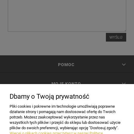
WYŚLIJ
POMOC
MOJE KONTO
Dbamy o Twoją prywatność
PŁATNOŚCI I DOSTAWA
Pliki cookies i pokrewne im technologie umożliwiają poprawne
działanie strony i pomagają nam dostosować ofertę do Twoich
potrzeb. Możesz zaakceptować wykorzystanie przez nas
INFORMACJE
wszystkich tych plików i przejść do sklepu lub dostosować użycie
plików do swoich preferencji, wybierając opcję "Dostosuj zgody".
Więcej o plikach cookies przeczytasz w naszej Polityce