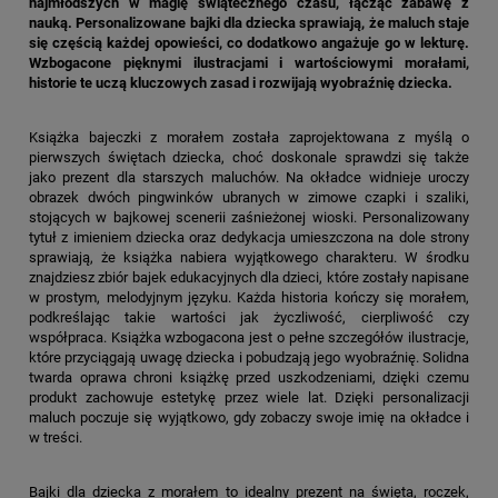
najmłodszych w magię świątecznego czasu, łącząc zabawę z
nauką. Personalizowane bajki dla dziecka sprawiają, że maluch staje
się częścią każdej opowieści, co dodatkowo angażuje go w lekturę.
Wzbogacone pięknymi ilustracjami i wartościowymi morałami,
historie te uczą kluczowych zasad i rozwijają wyobraźnię dziecka.
Książka bajeczki z morałem została zaprojektowana z myślą o
pierwszych świętach dziecka, choć doskonale sprawdzi się także
jako prezent dla starszych maluchów. Na okładce widnieje uroczy
obrazek dwóch pingwinków ubranych w zimowe czapki i szaliki,
stojących w bajkowej scenerii zaśnieżonej wioski. Personalizowany
tytuł z imieniem dziecka oraz dedykacja umieszczona na dole strony
sprawiają, że książka nabiera wyjątkowego charakteru. W środku
znajdziesz zbiór bajek edukacyjnych dla dzieci, które zostały napisane
w prostym, melodyjnym języku. Każda historia kończy się morałem,
podkreślając takie wartości jak życzliwość, cierpliwość czy
współpraca. Książka wzbogacona jest o pełne szczegółów ilustracje,
które przyciągają uwagę dziecka i pobudzają jego wyobraźnię. Solidna
twarda oprawa chroni książkę przed uszkodzeniami, dzięki czemu
produkt zachowuje estetykę przez wiele lat. Dzięki personalizacji
maluch poczuje się wyjątkowo, gdy zobaczy swoje imię na okładce i
w treści.
Bajki dla dziecka z morałem to idealny prezent na święta, roczek,