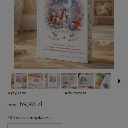
Wysyłka w:
4 dni robocze
69,98 zł
Cena:
*
Odmienione imię dziecka: