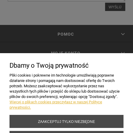
WYŚLIJ
POMOC
MOJE KONTO
Dbamy o Twoją prywatność
PŁATNOŚCI I DOSTAWA
Pliki cookies i pokrewne im technologie umożliwiają poprawne
działanie strony i pomagają nam dostosować ofertę do Twoich
potrzeb. Możesz zaakceptować wykorzystanie przez nas
INFORMACJE
wszystkich tych plików i przejść do sklepu lub dostosować użycie
plików do swoich preferencji, wybierając opcję "Dostosuj zgody".
Więcej o plikach cookies przeczytasz w naszej Polityce
prywatności.
DANE FIRMY
ZAAKCEPTUJ TYLKO NIEZBĘDNE
Copyright 2017-2026 Sakramento.pl