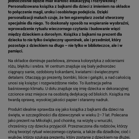
jednocześnie będzie miał wartość edukacyjną i rozrywkową?
Personalizowana książka z bajkami dla dzieci z imieniem na okładce
to połączenie magii, uroku i osobistego podejścia. Dzięki
personalizacji maluch czuje, że ten egzemplarz został stworzony
specjalnie dla niego. To doskonały sposób na wspieranie wyobraźni,
wprowadzenie rytuału wieczornego czytania i budowanie więzi
między dzieckiem a dorosłym. Książka z bajkami na prezent dla
dziecka to nie tylko świąteczny upominek, ale i przedmiot, który
pozostaje z dzieckiem na długo – nie tylko w biblioteczce, ale i w
pamięci.
Na okładce dominuje pastelowa, zimowa kolorystyka z odcieniami
różu, błękitu i srebra. W centrum znajduje się biały jednorożec
ciągnący sanie, ozdobiony kokardami, kwiatami i świątecznymi
detalami. Otaczają go prezenty, bombki, liście i gałązki, a nad całością
unosi się księżyc i rozgwieżdżone niebo. To ilustracja pełna
baśniowego klimatu. U dołu znajduje się imię dziecka w dekoracyjnej
czcionce oraz miejsce na osobistą dedykację od bliskich. Książka ma
twardą oprawę, wysokiej jakości papier i staranny nadruk.
Produkt idealnie sprawdza się jako książka z bajkami dla dzieci na
święta, w szczególności dla dziewczynek w wieku 2–7 lat. Polecana
jako prezent na Mikołajki, pod choinkę, na wizytę u wnuczki,
chrześnicy czy dziecka przyjaciół. Przeznaczona dla rodziców, którzy
chcą tworzyć rytuał wieczornego czytania, a także dla dziadków, cioć i
wujków, którzy szukają prezentu, który zostanie z dzieckiem na dłużej.