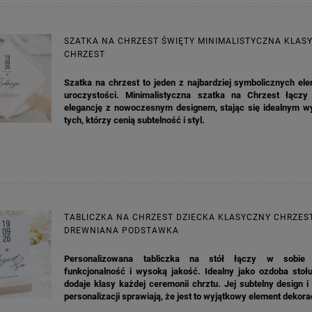
SZATKA NA CHRZEST ŚWIĘTY MINIMALISTYCZNA KLAS
CHRZEST
KA PODZIĘKOWANIE ZŁOTA
GIRLANDA BIAŁE PIÓRKA ZE ZŁOTE
Szatka na chrzest to jeden z najbardziej symbolicznych el
ONKA KWADRAT 10SZT
uroczystości. Minimalistyczna szatka na Chrzest łączy
elegancję z nowoczesnym designem, stając się idealnym w
tych, którzy cenią subtelność i styl.
6,98 zł
4,30 zł
na regularna:
9,98 zł
Cena regularna:
7,30 zł
jniższa cena:
3,00 zł
Najniższa cena:
7,30 zł
DO KOSZYKA
DO KOSZYKA
TABLICZKA NA CHRZEST DZIECKA KLASYCZNY CHRZES
DREWNIANA PODSTAWKA
Personalizowana tabliczka na stół łączy w sobie e
funkcjonalność i wysoką jakość. Idealny jako ozdoba stołu
dodaje klasy każdej ceremonii chrztu. Jej subtelny design 
personalizacji sprawiają, że jest to wyjątkowy element dekora