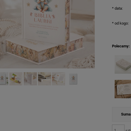
*
data:
*
od kogo:
Polecamy:
Suma 
szt