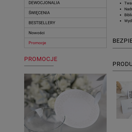
DEWOCJONALIA
Twar
Nad
ŚWIĘCENIA
Bibl
Wyda
BESTSELLERY
Nowości
BEZP
Promocje
PROMOCJE
PROD