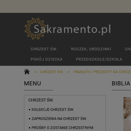
CHRZEST ŚW.
ROCZEK, URODZINKI
CH
POKÓJ DZIECKA
PRZEDSZKOLE/SZKOŁA
»
»
CHRZEST ŚW.
PAMIĄTKI I PREZENTY NA CHRZ
MENU
BIBLI
CHRZEST ŚW.
KOLEKCJE CHRZEST ŚW.
ZAPROSZENIA NA CHRZEST ŚW.
PROŚBY O ZOSTANIE CHRZESTNYM