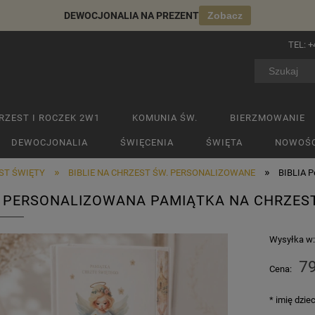
DEWOCJONALIA NA PREZENT
Zobacz
TEL:
+
RZEST I ROCZEK 2W1
KOMUNIA ŚW.
BIERZMOWANIE
DEWOCJONALIA
ŚWIĘCENIA
ŚWIĘTA
NOWOŚC
»
»
EST ŚWIĘTY
BIBLIE NA CHRZEST ŚW. PERSONALIZOWANE
BIBLIA P
A PERSONALIZOWANA PAMIĄTKA NA CHRZES
Wysyłka w
79
Cena:
*
imię dzie