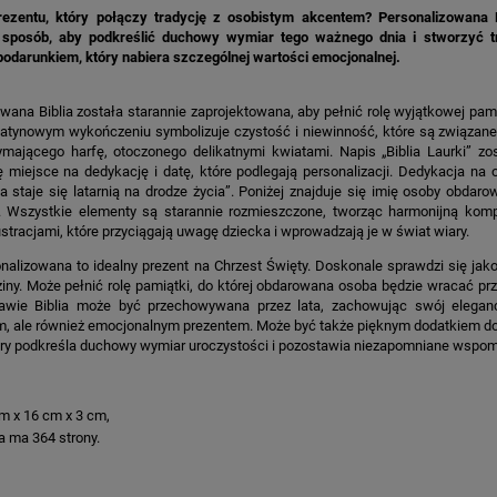
ezentu, który połączy tradycję z osobistym akcentem? Personalizowana B
sposób, aby podkreślić duchowy wymiar tego ważnego dnia i stworzyć trwa
podarunkiem, który nabiera szczególnej wartości emocjonalnej.
wana Biblia została starannie zaprojektowana, aby pełnić rolę wyjątkowej pam
satynowym wykończeniu symbolizuje czystość i niewinność, które są związane
ymającego harfę, otoczonego delikatnymi kwiatami. Napis „Biblia Laurki” zo
ę miejsce na dedykację i datę, które podlegają personalizacji. Dedykacja na 
 staje się latarnią na drodze życia”. Poniżej znajduje się imię osoby obda
”. Wszystkie elementy są starannie rozmieszczone, tworząc harmonijną komp
ustracjami, które przyciągają uwagę dziecka i wprowadzają je w świat wiary.
onalizowana to idealny prezent na Chrzest Święty. Doskonale sprawdzi się j
dziny. Może pełnić rolę pamiątki, do której obdarowana osoba będzie wracać prz
rawie Biblia może być przechowywana przez lata, zachowując swój eleganck
, ale również emocjonalnym prezentem. Może być także pięknym dodatkiem do 
tóry podkreśla duchowy wymiar uroczystości i pozostawia niezapomniane wspom
m x 16 cm x 3 cm,
ia ma 364 strony.
: