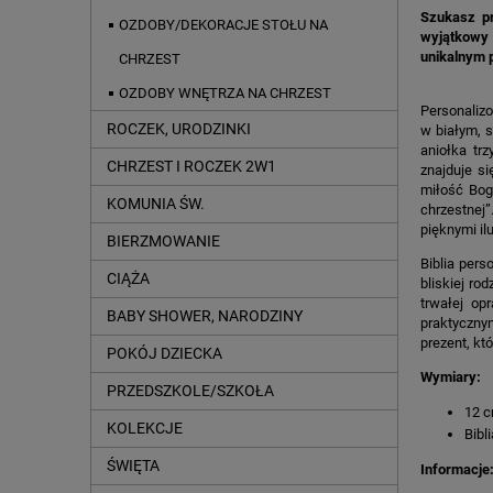
Szukasz pr
OZDOBY/DEKORACJE STOŁU NA
wyjątkowy 
unikalnym 
CHRZEST
OZDOBY WNĘTRZA NA CHRZEST
Personalizo
ROCZEK, URODZINKI
w białym, 
aniołka trz
CHRZEST I ROCZEK 2W1
znajduje si
miłość Boga
KOMUNIA ŚW.
chrzestnej
pięknymi il
BIERZMOWANIE
Biblia pers
CIĄŻA
bliskiej ro
trwałej op
BABY SHOWER, NARODZINY
praktycznym
prezent, k
POKÓJ DZIECKA
Wymiary:
PRZEDSZKOLE/SZKOŁA
12 c
KOLEKCJE
Bibl
ŚWIĘTA
Informacje