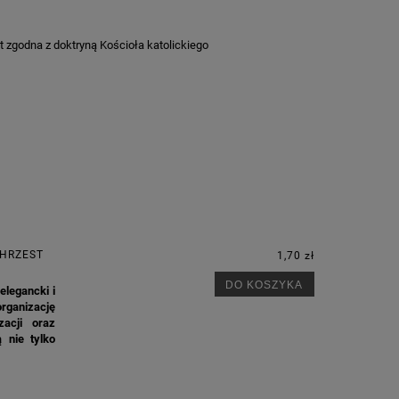
st zgodna z doktryną Kościoła katolickiego
CHRZEST
1,70 zł
DO KOSZYKA
elegancki i
organizację
zacji oraz
 nie tylko