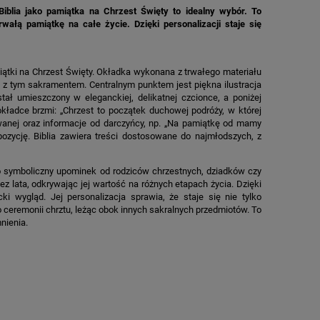
iblia jako pamiątka na Chrzest Święty to idealny wybór. To
łą pamiątkę na całe życie. Dzięki personalizacji staje się
iątki na Chrzest Święty. Okładka wykonana z trwałego materiału
 z tym sakramentem. Centralnym punktem jest piękna ilustracja
stał umieszczony w eleganckiej, delikatnej czcionce, a poniżej
okładce brzmi: „Chrzest to początek duchowej podróży, w której
rowanej oraz informacje od darczyńcy, np. „Na pamiątkę od mamy
ozycję. Biblia zawiera treści dostosowane do najmłodszych, z
ako symboliczny upominek od rodziców chrzestnych, dziadków czy
ez lata, odkrywając jej wartość na różnych etapach życia. Dzięki
i wygląd. Jej personalizacja sprawia, że staje się nie tylko
ceremonii chrztu, leżąc obok innych sakralnych przedmiotów. To
nienia.