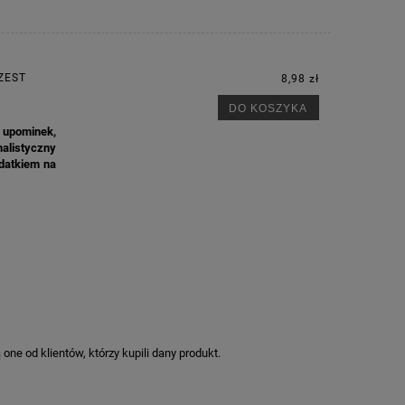
ZEST
8,98 zł
DO KOSZYKA
y upominek,
malistyczny
odatkiem na
ne od klientów, którzy kupili dany produkt.