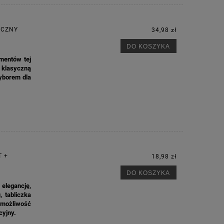
YCZNY
34,98 zł
DO KOSZYKA
M
ementów tej
 klasyczną
yborem dla
T +
18,98 zł
DO KOSZYKA
legancję,
, tabliczka
i możliwość
cyjny.