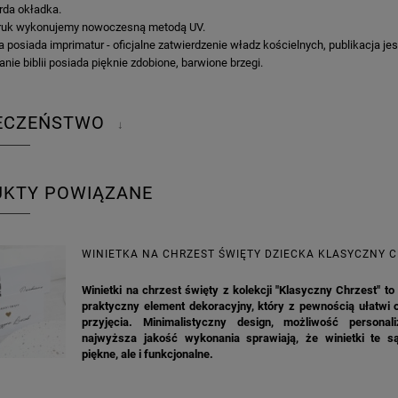
da okładka.
ruk wykonujemy nowoczesną metodą UV.
ia posiada imprimatur - oficjalne zatwierdzenie władz kościelnych, publikacja je
nie biblii posiada pięknie zdobione, barwione brzegi.
IECZEŃSTWO
↓
UKTY POWIĄZANE
WINIETKA NA CHRZEST ŚWIĘTY DZIECKA KLASYCZNY 
Winietki na chrzest święty z kolekcji "Klasyczny Chrzest" to 
praktyczny element dekoracyjny, który z pewnością ułatwi 
przyjęcia. Minimalistyczny design, możliwość personali
najwyższa jakość wykonania sprawiają, że winietki te są
piękne, ale i funkcjonalne.