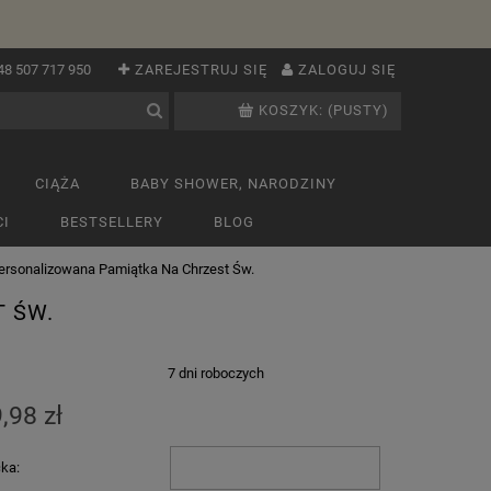
48 507 717 950
ZAREJESTRUJ SIĘ
ZALOGUJ SIĘ
KOSZYK:
(PUSTY)
CIĄŻA
BABY SHOWER, NARODZINY
I
BESTSELLERY
BLOG
ersonalizowana Pamiątka Na Chrzest Św.
T ŚW.
:
7 dni roboczych
,98 zł
cka: