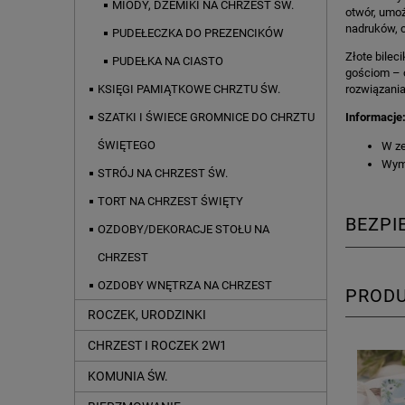
MIODY, DŻEMIKI NA CHRZEST ŚW.
otwór, umoż
nadruków, c
PUDEŁECZKA DO PREZENCIKÓW
Złote bilec
PUDEŁKA NA CIASTO
gościom – o
rozwiązania
KSIĘGI PAMIĄTKOWE CHRZTU ŚW.
Informacje
SZATKI I ŚWIECE GROMNICE DO CHRZTU
ŚWIĘTEGO
W ze
Wymi
STRÓJ NA CHRZEST ŚW.
TORT NA CHRZEST ŚWIĘTY
BEZP
OZDOBY/DEKORACJE STOŁU NA
CHRZEST
OZDOBY WNĘTRZA NA CHRZEST
PROD
ROCZEK, URODZINKI
CHRZEST I ROCZEK 2W1
KOMUNIA ŚW.