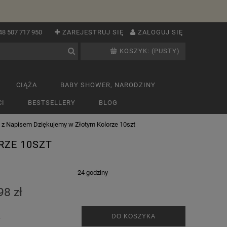
48 507 717 950
ZAREJESTRUJ SIĘ
ZALOGUJ SIĘ
KOSZYK:
(PUSTY)
CIĄŻA
BABY SHOWER, NARODZINY
I
BESTSELLERY
BLOG
 z Napisem Dziękujemy w Złotym Kolorze 10szt
RZE 10SZT
:
24 godziny
98 zł
.
DO KOSZYKA