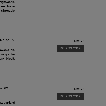
ziękowanie
a ma także
i stwórzcie
JNE BOHO
1,50 zł
DO KOSZYKA
owania dla
kną grafikę
bny bilecik
A ŚW.
1,50 zł
DO KOSZYKA
az bardziej