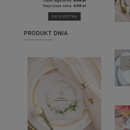
Cena regularna:
6,98 zł
Ce
Najniższa cena:
6,98 zł
Na
DO KOSZYKA
PRODUKT DNIA