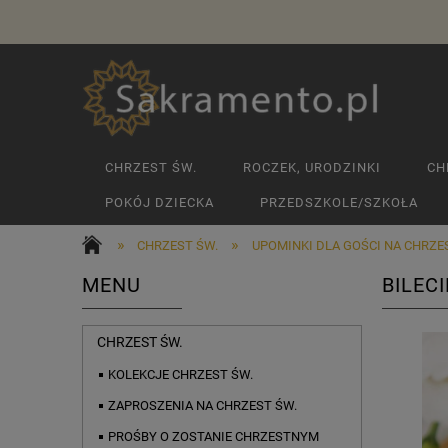
CHRZEST ŚW.
ROCZEK, URODZINKI
CH
POKÓJ DZIECKA
PRZEDSZKOLE/SZKOŁA
»
»
CHRZEST ŚW.
UPOMINKI DLA GOŚCI NA CHRZE
MENU
BILEC
CHRZEST ŚW.
KOLEKCJE CHRZEST ŚW.
ZAPROSZENIA NA CHRZEST ŚW.
PROŚBY O ZOSTANIE CHRZESTNYM