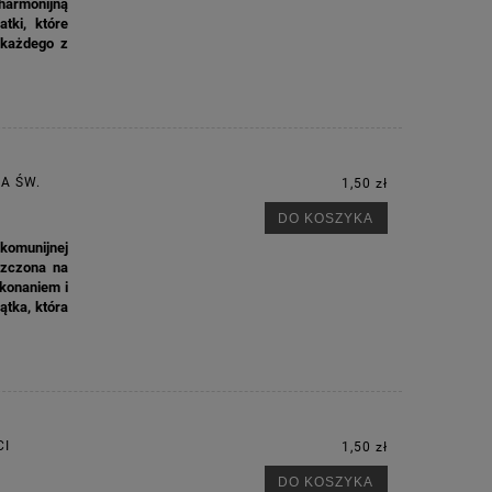
harmonijną
tki, które
 każdego z
A ŚW.
1,50 zł
DO KOSZYKA
 komunijnej
szczona na
konaniem i
ątka, która
M
CI
1,50 zł
DO KOSZYKA