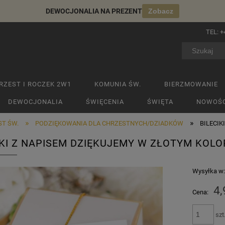
DEWOCJONALIA NA PREZENT
Zobacz
TEL:
+
RZEST I ROCZEK 2W1
KOMUNIA ŚW.
BIERZMOWANIE
DEWOCJONALIA
ŚWIĘCENIA
ŚWIĘTA
NOWOŚC
»
»
ST ŚW.
PODZIĘKOWANIA DLA CHRZESTNYCH/DZIADKÓW
BILECIKI
IKI Z NAPISEM DZIĘKUJEMY W ZŁOTYM KOLO
Wysyłka w
4,
Cena:
szt