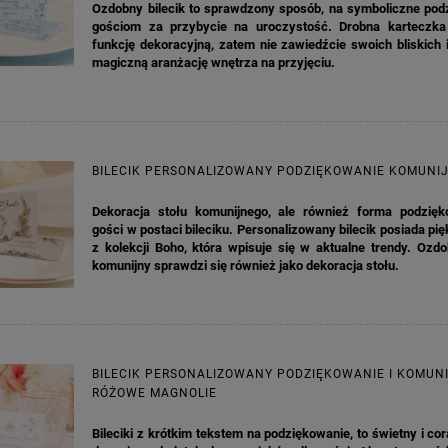
Ozdobny bilecik to sprawdzony sposób, na symboliczne pod
gościom za przybycie na uroczystość. Drobna karteczk
funkcję dekoracyjną, zatem nie zawiedźcie swoich bliskich 
magiczną aranżację wnętrza na przyjęciu.
BILECIK PERSONALIZOWANY PODZIĘKOWANIE KOMUNI
Dekoracja stołu komunijnego, ale również forma podzięk
gości w postaci bileciku. Personalizowany bilecik posiada pię
z kolekcji Boho, która wpisuje się w aktualne trendy. Ozdo
komunijny sprawdzi się również jako dekoracja stołu.
BILECIK PERSONALIZOWANY PODZIĘKOWANIE I KOMUNI
RÓŻOWE MAGNOLIE
Bileciki z krótkim tekstem na podziękowanie, to świetny i cor