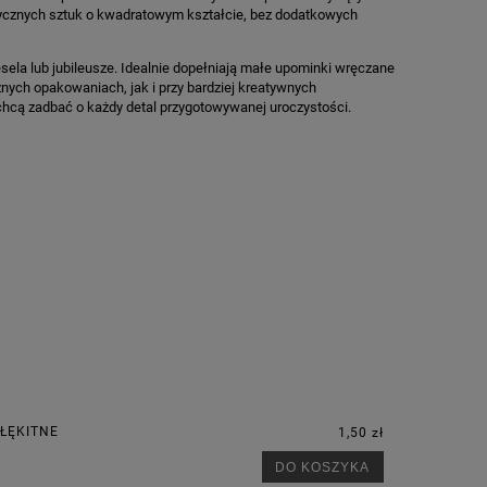
ntycznych sztuk o kwadratowym kształcie, bez dodatkowych
sela lub jubileusze. Idealnie dopełniają małe upominki wręczane
nych opakowaniach, jak i przy bardziej kreatywnych
 chcą zadbać o każdy detal przygotowywanej uroczystości.
BŁĘKITNE
1,50 zł
DO KOSZYKA