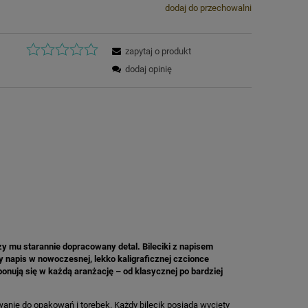
dodaj do przechowalni
zapytaj o produkt
dodaj opinię
 mu starannie dopracowany detal. Bileciki z napisem
y napis w nowoczesnej, lekko kaligraficznej czcionce
ponują się w każdą aranżację – od klasycznej po bardziej
wanie do opakowań i torebek. Każdy bilecik posiada wycięty