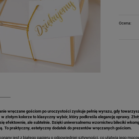
Ocena:
nie wręczane gościom po uroczystości zyskuje pełnię wyrazu, gdy towarzyszy
w złotym kolorze to klasyczny wybór, który podkreśla elegancję oprawy. Złot
się efektownie, ale subtelnie. Dzięki uniwersalnemu wzornictwu bileciki wkom
. To praktyczny, estetyczny dodatek do prezentów wręczanych gościom.
onany jest z białego papieru o odpowiedniej sztywności, co ułatwia jego moco