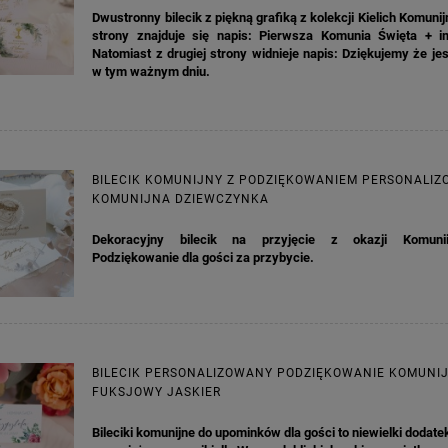
na regularna:
9,98 zł
Cena regularna:
7,30 zł
Dwustronny bilecik z piękną grafiką z kolekcji Kielich Komunij
jniższa cena:
3,00 zł
Najniższa cena:
7,30 zł
strony znajduje się napis: Pierwsza Komunia Święta + im
Natomiast z drugiej strony widnieje napis: Dziękujemy że je
DO KOSZYKA
DO KOSZYKA
w tym ważnym dniu.
BILECIK KOMUNIJNY Z PODZIĘKOWANIEM PERSONALI
KOMUNIJNA DZIEWCZYNKA
Dekoracyjny bilecik na przyjęcie z okazji Komunii
Podziękowanie dla gości za przybycie.
BILECIK PERSONALIZOWANY PODZIĘKOWANIE KOMUNI
FUKSJOWY JASKIER
Bileciki komunijne do upominków dla gości to niewielki dodatek