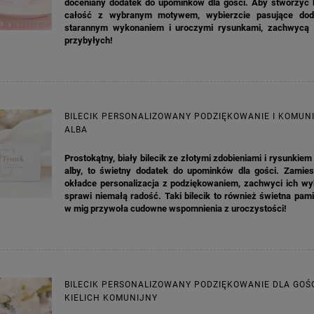
doceniany dodatek do upominków dla gości. Aby stworzyć 
całość z wybranym motywem, wybierzcie pasujące doda
starannym wykonaniem i uroczymi rysunkami, zachwycą
przybyłych!
BILECIK PERSONALIZOWANY PODZIĘKOWANIE I KOMUNI
ALBA
Prostokątny, biały bilecik ze złotymi zdobieniami i rysunkiem
alby, to świetny dodatek do upominków dla gości. Zamie
okładce personalizacja z podziękowaniem, zachwyci ich wy
sprawi niemałą radość. Taki bilecik to również świetna pami
w mig przywoła cudowne wspomnienia z uroczystości!
KA PODZIĘKOWANIE ZŁOTA
GIRLANDA BIAŁE PIÓRKA ZE ZŁOTE
ONKA KWADRAT 10SZT
BILECIK PERSONALIZOWANY PODZIĘKOWANIE DLA GOŚ
6,98 zł
4,30 zł
KIELICH KOMUNIJNY