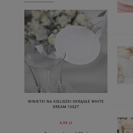
WINIETKI NA KIELISZKI OKRĄGŁE WHITE
PUDEŁECZ
DREAM 10SZT
KOR
4,98 zł