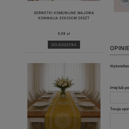
SERWETKI KOMUNIJNE MAJOWA
KONWALIA 33X33CM 20SZT
9,98 zł
DO KOSZYKA
OPINI
Wyświetlane
Imię lub p
Twoja opin