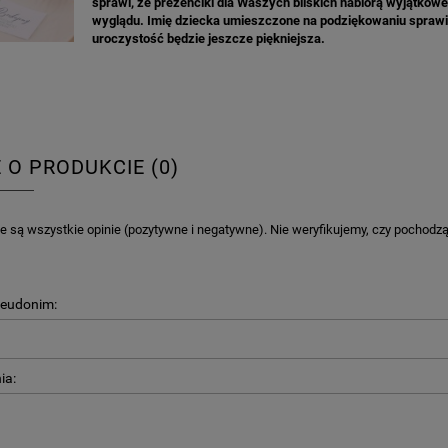
sprawi, że prezenciki dla Waszych bliskich nabiorą wyjątkow
wyglądu. Imię dziecka umieszczone na podziękowaniu sprawi
uroczystość będzie jeszcze piękniejsza.
E O PRODUKCIE (0)
 są wszystkie opinie (pozytywne i negatywne). Nie weryfikujemy, czy pochodzą o
seudonim:
ia: