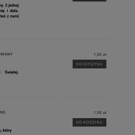
ny. Z jednej
ię i data.
steś z nami
ZOWANY
1,50 zł
DO KOSZYKA
 Świętej.
JNE
1,50 zł
DO KOSZYKA
, który