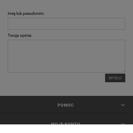
Imię lub pseudonim:
Twoja opinia:
WYŚLIJ
POMOC
MOJE KONTO