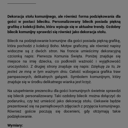
Dekoracja stołu komunijnego, ale również forma podziękowania dla
gości w postaci bileciku. Personalizowany bilecik posiada piękną
grafikę z kolekcji Boho, która wpisuje się w aktualne trendy. Ozdobny
bilecik komunijny sprawdzi się również jako dekoracja stołu.
Bilecik na podziękowanie komunijne dla gości posiada piękną grafikę,
która pochodzi z kolekcji Boho. Motyw graficzny, ale również napisy
widoczne są z dwóch stron. Na froncie umieścimy dekoracyjną
czcionką napis: Pierwsza Komunia Święta. Poniżej znajduje się
miejsce na imię dziecka, co podkreśli ważność i wyjątkowość
uroczystości. Z drugiej strony znajduje się napis:
Dziękuję za to, że
jesteś ze mną w tym ważnym dniu
. Całość wzbogaca grafika traw
pampasowych, delikatnych gałązek. Symbolem komunijnym, który
znajduje się w środku delikatnego wianka jest krzyż.
Na uzupełnienie prezenciku dla gości komunijnych świetnie sprawdzi
się bilecik personalizowany. Taki ozdobny bilecik można dołączyć do
podarunku, czy też umieścić jako dekorację stołu. Ciekawie będzie
prezentować się na pamiątkowych zdjęciach z przyjęcia komunijnego.
Również goście poczują się docenieni, gdy otrzymają takie
podziękowanie.
Wymiary: