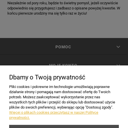
Niezależnie od pory roku, będzie to świetny pomysł, jeżeli oczywiście
odpowiednio się przygotujesz i zadbasz o opisane powyżej kwestie. W
końcu pierwsze urodziny ma się tylko raz w życiu!
POMOC
MOJE KONTO
Dbamy o Twoją prywatność
PŁATNOŚCI I DOSTAWA
Pliki cookies i pokrewne im technologie umożliwiają poprawne
działanie strony i pomagają nam dostosować ofertę do Twoich
potrzeb. Możesz zaakceptować wykorzystanie przez nas
INFORMACJE
wszystkich tych plików i przejść do sklepu lub dostosować użycie
plików do swoich preferencji, wybierając opcję "Dostosuj zgody".
Więcej o plikach cookies przeczytasz w naszej Polityce
prywatności.
DANE FIRMY