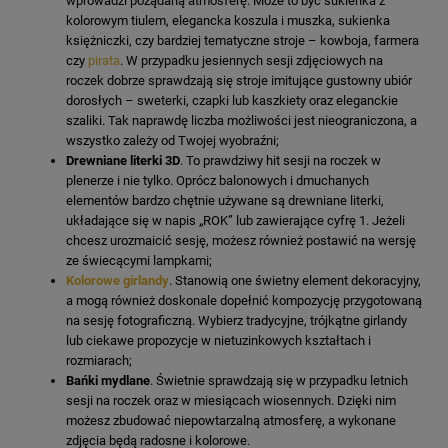
wprowadzi pożądaną atmosferę. Może to być sukienka z
kolorowym tiulem, elegancka koszula i muszka, sukienka
księżniczki, czy bardziej tematyczne stroje – kowboja, farmera
czy
pirata
. W przypadku jesiennych sesji zdjęciowych na
roczek dobrze sprawdzają się stroje imitujące gustowny ubiór
dorosłych – sweterki, czapki lub kaszkiety oraz eleganckie
szaliki. Tak naprawdę liczba możliwości jest nieograniczona, a
wszystko zależy od Twojej wyobraźni;
Drewniane literki 3D
. To prawdziwy hit sesji na roczek w
plenerze i nie tylko. Oprócz balonowych i dmuchanych
elementów bardzo chętnie używane są drewniane literki,
układające się w napis „ROK” lub zawierające cyfrę 1. Jeżeli
chcesz urozmaicić sesję, możesz również postawić na wersję
ze świecącymi lampkami;
Kolorowe girlandy
. Stanowią one świetny element dekoracyjny,
a mogą również doskonale dopełnić kompozycję przygotowaną
na sesję fotograficzną. Wybierz tradycyjne, trójkątne girlandy
lub ciekawe propozycje w nietuzinkowych kształtach i
rozmiarach;
Bańki mydlane
. Świetnie sprawdzają się w przypadku letnich
sesji na roczek oraz w miesiącach wiosennych. Dzięki nim
możesz zbudować niepowtarzalną atmosferę, a wykonane
zdjęcia będą radosne i kolorowe.