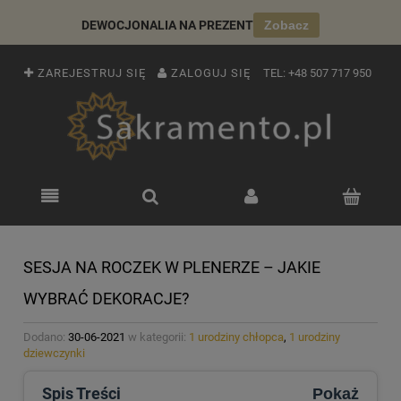
DEWOCJONALIA NA PREZENT
Zobacz
ZAREJESTRUJ SIĘ
ZALOGUJ SIĘ
TEL:
+48 507 717 950
SESJA NA ROCZEK W PLENERZE – JAKIE
WYBRAĆ DEKORACJE?
Dodano:
30-06-2021
w kategorii:
1 urodziny chłopca
,
1 urodziny
dziewczynki
Spis Treści
Pokaż