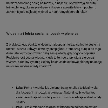
na niezapomnianą sesję na roczek, a najlepiej sprawdzają się tutaj
leśne plenery, ukazujące drzewa i krzewy spowite białym puchem.
Jakie miejsca najlepiej wybrać w konkretnych porach roku?
Wiosenna i letnia sesja na roczek w plenerze
Z praktycznego punktu widzenia, najpopularniejsze są letnie sesje na
roczek. Można uchwycić wtedy przepiękną, słoneczną aurę, a do tego
dużo łatwiej zorganizować całą sesję wtedy, gdy pogoda dopisuje.
Podobnie jest późną wiosną, kiedy to temperatury stają się coraz
wyższe, a rośliny zyskują zielony kolor. Jakie ciekawe plenery na sesję
na roczek można wtedy znaleźć?
Łąka
. Pełna kwiatów lub zielonej trawy okolica to idealny plan
dla fotografii na roczek w plenerze. Naturalne, żywe barwy,
świetnie oddają atmosferę radości i wprowadzają w doskonały
nastrój.
Pole
. Letnie miesiące to czas, w którym na polach pojawiają