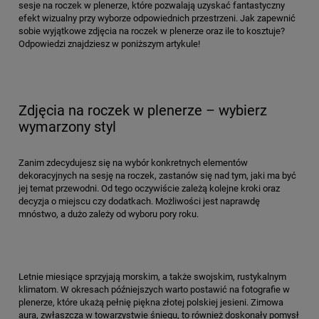
sesje na roczek w plenerze, które pozwalają uzyskać fantastyczny
efekt wizualny przy wyborze odpowiednich przestrzeni. Jak zapewnić
sobie wyjątkowe zdjęcia na roczek w plenerze oraz ile to kosztuje?
Odpowiedzi znajdziesz w poniższym artykule!
Zdjęcia na roczek w plenerze – wybierz
wymarzony styl
Zanim zdecydujesz się na wybór konkretnych elementów
dekoracyjnych na sesję na roczek, zastanów się nad tym, jaki ma być
jej temat przewodni. Od tego oczywiście zależą kolejne kroki oraz
decyzja o miejscu czy dodatkach. Możliwości jest naprawdę
mnóstwo, a dużo zależy od wyboru pory roku.
Letnie miesiące sprzyjają morskim, a także swojskim, rustykalnym
klimatom. W okresach późniejszych warto postawić na fotografie w
plenerze, które ukażą pełnię piękna złotej polskiej jesieni. Zimowa
aura, zwłaszcza w towarzystwie śniegu, to również doskonały pomysł