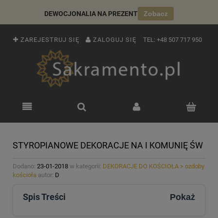
DEWOCJONALIA NA PREZENT
Zobacz
ZAREJESTRUJ SIĘ
ZALOGUJ SIĘ
TEL:
+48 507 717 950
STYROPIANOWE DEKORACJE NA I KOMUNIĘ ŚW
Dodano:
23-01-2018
w kategorii:
DEKORACJE DO KOŚCIOŁA > ozdoby
kościoła
autor:
D
Spis Treści
Pokaż