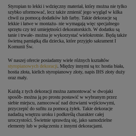
Styropian to lekki i wdzięczny materiał, który można nie tylko
szybko uformować, lecz także zmienić jego wygląd w kilka
chwil za pomocą dodatków lub farby. Takie dekoracje są
lekkie i łatwe w montażu- nie wymagają więc specjalnego
sprzętu czy też umiejętności dekoratorskich. W dodatku są
tanie i trwałe- można je wykorzystać wielokrotnie. Będą także
świetną pamiątką dla dziecka, które przyjęło sakrament I
Komunii Św.
W naszej ofercie posiadamy wiele różnych kształtów
styropianowych dekoracji
. Między innymi są to: hostia biała,
hostia złota, kielich styropianowy złoty, napis IHS złoty duży
oraz mały.
Każdą z tych dekoracji można zamontować w dwojaki
sposób- można ją po prostu postawić w wybranym przez
siebie miejscu, zamocować nad drzwiami wejściowymi,
przyczepić do sufitu za pomocą żyłek. Takie dekoracje
nadadzą wnętrzu uroku i podkreślą charakter całej
uroczystości. Świetnie sprawdzą się, jako samodzielne
elementy lub w połączeniu z innymi dekoracjami.