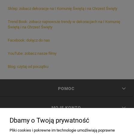
Sklep: zobacz dekoracje na I Komunię Świętą i na Chrzest Święty
Trend Book: zobacz najnowsze trendy w dekoracjach na I Komunię
Świętą i na Chrzest Święty
Facebook: dołącz do nas
YouTube: zobacz nasze filmy
Blog: czytaj od początku
POMOC
MOJE KONTO
Dbamy o Twoją prywatność
PŁATNOŚCI I DOSTAWA
Pliki cookies i pokrewne im technologie umożliwiają poprawne