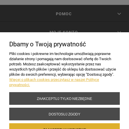
POMOC
MOJE KONTO
Dbamy o Twoją prywatność
PŁATNOŚCI I DOSTAWA
Pliki cookies i pokrewne im technologie umożliwiają poprawne
działanie strony i pomagają nam dostosować ofertę do Twoich
potrzeb. Możesz zaakceptować wykorzystanie przez nas
INFORMACJE
wszystkich tych plików i przejść do sklepu lub dostosować użycie
plików do swoich preferencji, wybierając opcję "Dostosuj zgody".
Więcej o plikach cookies przeczytasz w naszej Polityce
prywatności.
DANE FIRMY
ZAAKCEPTUJ TYLKO NIEZBĘDNE
Copyright 2017-2026 Sakramento.pl
DOSTOSUJ ZGODY