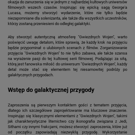
okazja do zanurzenia się w jednym z najbardziej kultowych uniwersów
filmowych wszech czasów. Inspirując się epicką sagą George'a
Lucasa, możemy stworzyć wydarzenie, które nie tylko będzie
niezapomniane dla solenizanta, ale także dla wszystkich uczestników,
którzy zostaną przeniesieni do odległej galaktyki.
Aby stworzyć autentyczną atmosferę "Gwiezdnych Wojen", warto
poświęcić uwagę detalom, które sprawią, że każdy krok na przyjęciu
będzie przypominał o ulubionych scenach z filmów. Zorganizowanie
przyjęcia "Gwiezdnych Wojen" to nie tylko zabawa, ale także szansa
na wyrażenie pasji do tej kultowej serii filmowej. Podążając za siłą,
którą jest fanowska miłość do uniwersum "Gwiezdnych Wojen", każdy
detal może stać się elementem tej niesamowitej podróży po
galaktycznych przygodach.
Wstęp do galaktycznej przygody
Zaproszenia są pierwszym kontaktem gości z tematem przyjęcia,
dlatego ich szczegółowe zaprojektowanie ma kluczowe znaczenie.
Inspirując się klasycznymi elementami z "Gwiezdnych Wojen", takimi
jak charakterystyczne liternictwo czy ikonografia związana z Jedi,
Sithami czy innymi frakcjami, możesz stworzyć zaproszenia, które już
od początku zapowiadają niezwykłą przygodę. Wykorzystanie