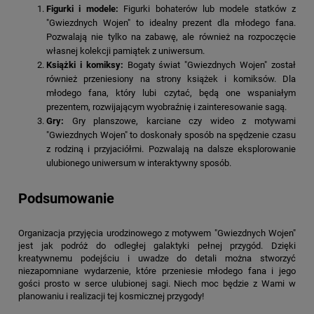
Figurki i modele:
Figurki bohaterów lub modele statków z
"Gwiezdnych Wojen" to idealny prezent dla młodego fana.
Pozwalają nie tylko na zabawę, ale również na rozpoczęcie
własnej kolekcji pamiątek z uniwersum.
Książki i komiksy:
Bogaty świat "Gwiezdnych Wojen" został
również przeniesiony na strony książek i komiksów. Dla
młodego fana, który lubi czytać, będą one wspaniałym
prezentem, rozwijającym wyobraźnię i zainteresowanie sagą.
Gry:
Gry planszowe, karciane czy wideo z motywami
"Gwiezdnych Wojen" to doskonały sposób na spędzenie czasu
z rodziną i przyjaciółmi. Pozwalają na dalsze eksplorowanie
ulubionego uniwersum w interaktywny sposób.
Podsumowanie
Organizacja przyjęcia urodzinowego z motywem "Gwiezdnych Wojen"
jest jak podróż do odległej galaktyki pełnej przygód. Dzięki
kreatywnemu podejściu i uwadze do detali można stworzyć
niezapomniane wydarzenie, które przeniesie młodego fana i jego
gości prosto w serce ulubionej sagi. Niech moc będzie z Wami w
planowaniu i realizacji tej kosmicznej przygody!