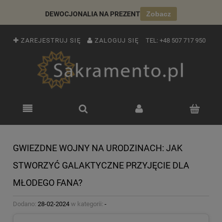
DEWOCJONALIA NA PREZENT
Zobacz
ZAREJESTRUJ SIĘ
ZALOGUJ SIĘ
TEL:
+48 507 717 950
GWIEZDNE WOJNY NA URODZINACH: JAK
STWORZYĆ GALAKTYCZNE PRZYJĘCIE DLA
MŁODEGO FANA?
Dodano:
28-02-2024
w kategorii:
-