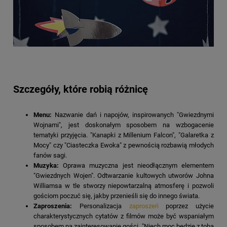
Szczegóły, które robią różnicę
Menu:
Nazwanie dań i napojów, inspirowanych "Gwiezdnymi
Wojnami", jest doskonałym sposobem na wzbogacenie
tematyki przyjęcia. "Kanapki z Millenium Falcon", "Galaretka z
Mocy" czy "Ciasteczka Ewoka" z pewnością rozbawią młodych
fanów sagi.
Muzyka:
Oprawa muzyczna jest nieodłącznym elementem
"Gwiezdnych Wojen". Odtwarzanie kultowych utworów Johna
Williamsa w tle stworzy niepowtarzalną atmosferę i pozwoli
gościom poczuć się, jakby przenieśli się do innego świata.
Zaproszenia:
Personalizacja
zaproszeń
poprzez użycie
charakterystycznych cytatów z filmów może być wspaniałym
sposobem na zainteresowanie gości. "Niech moc będzie z tobą