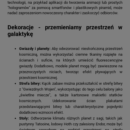
technologii, na przykład aplikacji do tworzenia animacji lub prostych
"hologramów" za pomocą smartfonów i plastikowych piramid, może
nadać zaproszeniom nowoczesny charakter i zaskoczyć odbiorców.
Dekoracje - przemieniamy przestrzeń w
galaktykę
Gwiazdy i planety:
Aby odwzorować nieskończoną przestrzeń
kosmiczną, można wykorzystać ciemne tkaniny rozpięte na
ścianach i suficie, na których umieścić fluorescencyjne
gwiazdy. Dodatkowo, modele planet mogą być zawieszone na
przezroczystych niciach, tworząc efekt pływających w
przestrzeni kosmicznej.
Strefa bitwy:
Kącik zabaw można przekształcić w strefę bitwy
z "Gwiezdnych Wojen", wykorzystując do tego celu balony jako
„świetlne miecze”, a także kartonowe makietki statków
kosmicznych. Udekorowanie ścian plakatami
przedstawiającymi bitwy lub charakterystyczne pojedynki
dodatkowo wzmocni efekt.
Stoły:
Odtworzenie klimatu różnych planet z sagi, takich jak
pustynny Tatooine, lodowy Hoth czy zalesiony Endor, może być
świetnym sposobem na podział przestrzeni na strefy