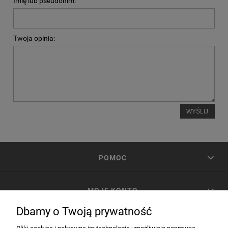
Imię lub pseudonim:
Twoja opinia:
WYŚLIJ
POMOC
MOJE KONTO
Dbamy o Twoją prywatność
PŁATNOŚCI I DOSTAWA