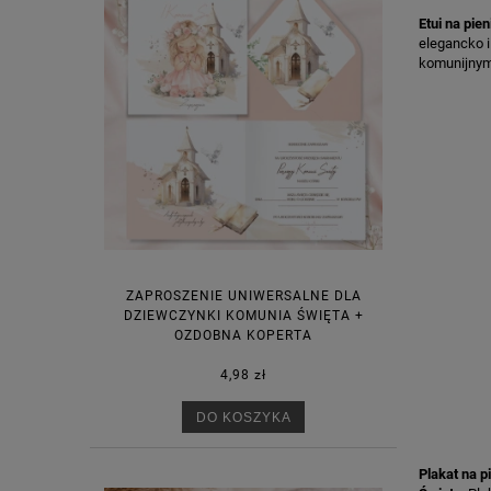
Etui na pie
elegancko i
komunijnym
ZAPROSZENIE UNIWERSALNE DLA
DZIEWCZYNKI KOMUNIA ŚWIĘTA +
OZDOBNA KOPERTA
4,98 zł
DO KOSZYKA
Plakat na p