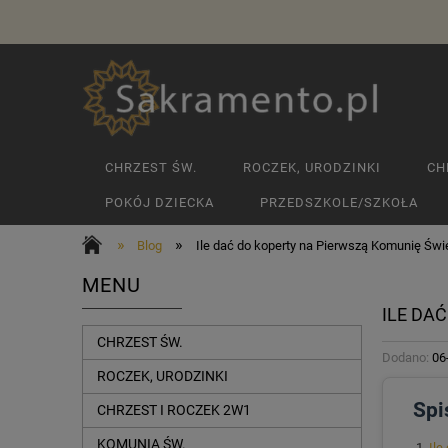
CHRZEST ŚW.
ROCZEK, URODZINKI
CH
POKÓJ DZIECKA
PRZEDSZKOLE/SZKOŁA
»
»
Blog
Ile dać do koperty na Pierwszą Komunię Świ
MENU
ILE DA
CHRZEST ŚW.
Dodano:
06
ROCZEK, URODZINKI
Spi
CHRZEST I ROCZEK 2W1
KOMUNIA ŚW.
Ile