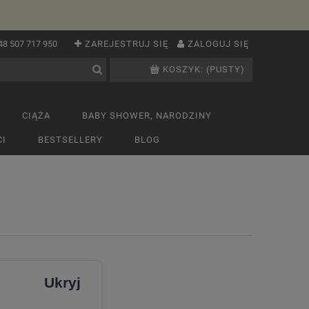
48 507 717 950
ZAREJESTRUJ SIĘ
ZALOGUJ SIĘ
KOSZYK:
(PUSTY)
CIĄŻA
BABY SHOWER, NARODZINY
I
BESTSELLERY
BLOG
Ukryj