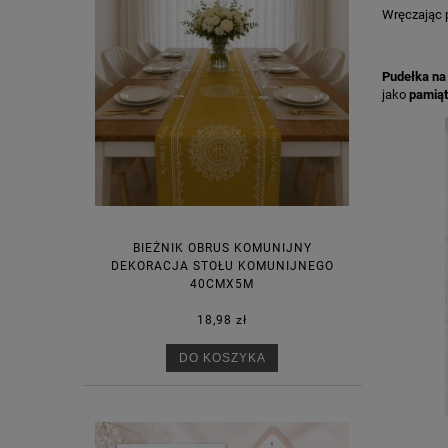
Wręczając p
Pudełka na
jako
pamiąt
BIEŻNIK OBRUS KOMUNIJNY
DEKORACJA STOŁU KOMUNIJNEGO
40CMX5M
18,98 zł
DO KOSZYKA