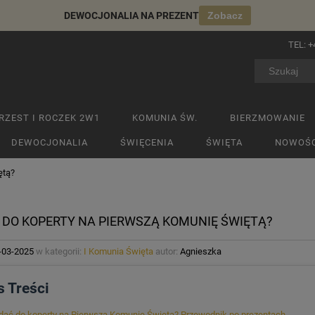
DEWOCJONALIA NA PREZENT
Zobacz
TEL:
+
RZEST I ROCZEK 2W1
KOMUNIA ŚW.
BIERZMOWANIE
DEWOCJONALIA
ŚWIĘCENIA
ŚWIĘTA
NOWOŚC
ętą?
Ć DO KOPERTY NA PIERWSZĄ KOMUNIĘ ŚWIĘTĄ?
-03-2025
w kategorii:
I Komunia Święta
autor:
Agnieszka
s Treści
 dać do koperty na Pierwszą Komunię Świętą? Przewodnik po prezentach