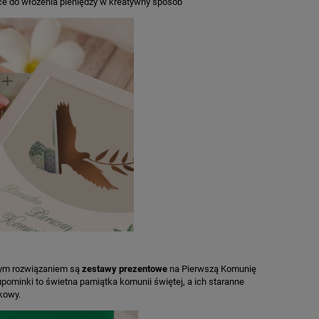
jsce do włożenia pieniędzy w kreatywny sposób
łym rozwiązaniem są
zestawy prezentowe
na Pierwszą Komunię
upominki to świetna pamiątka komunii świętej, a ich staranne
tkowy.