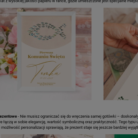
akat z wysokiej jakości papieru w rance, gdzie umieszczone jest specjalne mie
rezentowe
- Nie musisz ograniczać się do wręczenia samej gotówki – doskona
re łączą w sobie elegancję, wartość symboliczną oraz praktyczność. Tego typu 
 możliwość personalizacji sprawiają, że prezent staje się jeszcze bardziej wyją