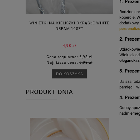
1. Prezen
Rodzice chr
kopercie. W
dodatkowy p
WINIETKI NA KIELISZKI OKRĄGŁE WHITE
PUDEŁECZ
personaliz
DREAM 10SZT
KOR
2. Prezen
4,98 zł
Dziadkowie 
Wielu dzia
Cena regularna:
6,98 zł
Ce
elegancki 
Najniższa cena:
6,98 zł
Na
3. Prezen
DO KOSZYKA
Dalsza rodz
pamięci i w
PRODUKT DNIA
4. Prezen
Osoby spoza
nadmierneg