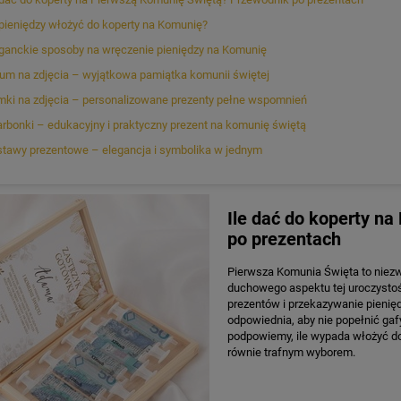
 pieniędzy włożyć do koperty na Komunię?
ganckie sposoby na wręczenie pieniędzy na Komunię
um na zdjęcia – wyjątkowa pamiątka komunii świętej
ki na zdjęcia – personalizowane prezenty pełne wspomnień
rbonki – edukacyjny i praktyczny prezent na komunię świętą
tawy prezentowe – elegancja i symbolika w jednym
Ile dać do koperty n
po prezentach
Pierwsza Komunia Święta to niezw
duchowego aspektu tej uroczystośc
prezentów i przekazywanie pienięd
odpowiednia, aby nie popełnić gaf
podpowiemy, ile wypada włożyć do
równie trafnym wyborem.