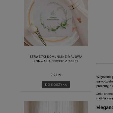
SERWETKI KOMUNIJNE MAJOWA
KONWALIA 33X33CM 20SZT
9,98 zł
Wręczanie p
samodzieln
DO KOSZYKA
prezenty, e
Jeśli chces
można z nią
Elegan