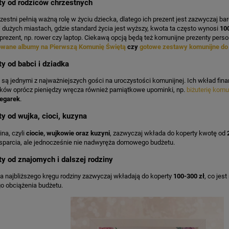
ty od rodziców chrzestnych
zestni pełnią ważną rolę w życiu dziecka, dlatego ich prezent jest zazwyczaj bard
 dużych miastach, gdzie standard życia jest wyższy, kwota ta często wynosi
10
rezent, np. rower czy laptop.
Ciekawą opcją będą też komunijne prezenty person
KA PODZIĘKOWANIE ZŁOTA
GIRLANDA BIAŁE PIÓRKA ZE ZŁOTE
owane albumy na Pierwszą Komunię Świętą
czy
gotowe zestawy komunijne do
ONKA KWADRAT 10SZT
ty od babci i dziadka
6,98 zł
4,30 zł
są jednymi z najważniejszych gości na uroczystości komunijnej. Ich wkład fina
dków oprócz pieniędzy wręcza również pamiątkowe upominki, np.
biżuterię komu
na regularna:
9,98 zł
Cena regularna:
7,30 zł
zegarek
.
jniższa cena:
3,00 zł
Najniższa cena:
7,30 zł
ty od wujka, cioci, kuzyna
DO KOSZYKA
DO KOSZYKA
ina, czyli
ciocie, wujkowie oraz kuzyni
, zazwyczaj wkłada do koperty kwotę od
sparcia, ale jednocześnie nie nadwyręża domowego budżetu.
ty od znajomych i dalszej rodziny
 najbliższego kręgu rodziny zazwyczaj wkładają do koperty
100-300 zł
, co jes
o obciążenia budżetu.