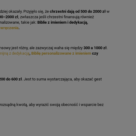
ziej okazały. Przyjęło się, że
chrzestni dają od 500 do 2000 zł
w
00–2000 zł
, zwłaszcza jeśli chrzestni finansują również
alizowane, takie jak:
Biblie z imieniem i dedykacją,
M
 wręczenia
.
nsowy jest różny, ale zazwyczaj waha się między
300 a 1000 zł
.
nijną z dedykacją
,
Biblię personalizowane z imieniem
czy
200 do 600 zł
. Jest to suma wystarczająca, aby okazać gest
t rozsądną kwotą, aby wyrazić swoją obecność i wsparcie bez