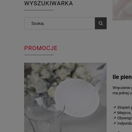
WYSZUKIWARKA
PROMOCJE
Ile pie
Wręczenie g
ma jednej u
📌 Stopień 
📌 Miejsce,
📌 Obowiązu
📌 Indywid