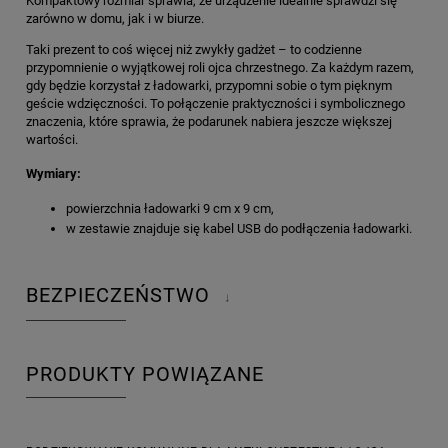
Kompaktowy rozmiar sprawia, że urządzenie idealnie sprawdzi się
zarówno w domu, jak i w biurze.
Taki prezent to coś więcej niż zwykły gadżet – to codzienne
przypomnienie o wyjątkowej roli ojca chrzestnego. Za każdym razem,
gdy będzie korzystał z ładowarki, przypomni sobie o tym pięknym
geście wdzięczności. To połączenie praktyczności i symbolicznego
znaczenia, które sprawia, że podarunek nabiera jeszcze większej
wartości.
Wymiary:
powierzchnia ładowarki 9 cm x 9 cm,
w zestawie znajduje się kabel USB do podłączenia ładowarki.
BEZPIECZEŃSTWO
↓
PRODUKTY POWIĄZANE