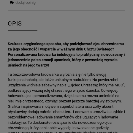
dodaj opinię
OPIS
Szukasz oryginalnego sposobu, aby podziękować ojcu chrzestnemu
za jego obecność i wsparcie w ważnym dniu Chrztu Świętego?
Personalizowana ładowarka indukcyjna to praktyczny, nowoczesny i
jednocześnie pełen emocji upominek, który z pewnością wywoła
uśmiech na jego twarzy!
Ta bezprzewodowa ładowarka wyróżnia się nie tylko swoją
funkcjonalnością, ale także unikalnym nadrukiem. Na powierzchni
urządzenia widnieje zabawny napis: „Ojciec Chrzestny, który ma MOC”,
podkreślający ważną rolę chrzestnego w życiu dziecka. Co więcej,
ładowarka jest personalizowana, dzięki czemu można umieścić na
niej imię chrzestnego, czyniąc prezent jeszcze bardziej wyjątkowym.
Grafika inspirowana motywem superbohatera oraz żółty akcent
błyskawicy dodają całości charakteru. Ładowarka umożliwia szybkie i
bezproblemowe ładowanie smartfonów obsługujących ładowanie
indukcyjne. To doskonałe rozwiązanie dla nowoczesnego ojca
chrzestnego, który ceni sobie wygodę i nowoczesne gadżety.