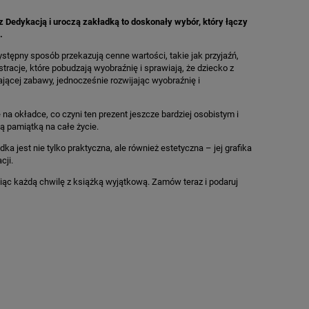
z Dedykacją i uroczą zakładką to doskonały wybór, który łączy
.
tępny sposób przekazują cenne wartości, takie jak przyjaźń,
racje, które pobudzają wyobraźnię i sprawiają, że dziecko z
ającej zabawy, jednocześnie rozwijając wyobraźnię i
na okładce, co czyni ten prezent jeszcze bardziej osobistym i
ą pamiątką na całe życie.
 jest nie tylko praktyczna, ale również estetyczna – jej grafika
cji.
niąc każdą chwilę z książką wyjątkową. Zamów teraz i podaruj