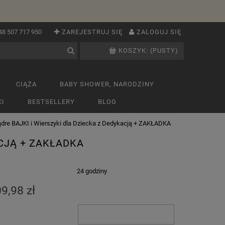
48 507 717 950
ZAREJESTRUJ SIĘ
ZALOGUJ SIĘ
KOSZYK:
(PUSTY)
CIĄŻA
BABY SHOWER, NARODZINY
I
BESTSELLERY
BLOG
dre BAJKI i Wierszyki dla Dziecka z Dedykacją + ZAKŁADKA
ACJĄ + ZAKŁADKA
:
24 godziny
9,98 zł