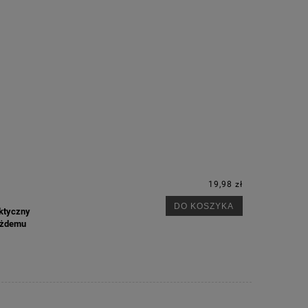
19,98 zł
DO KOSZYKA
aktyczny
każdemu