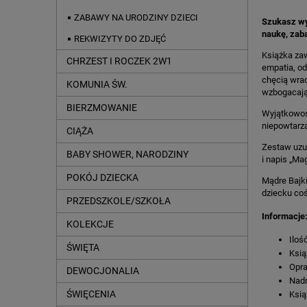
ZABAWY NA URODZINY DZIECI
Szukasz wyj
naukę,
zaba
REKWIZYTY DO ZDJĘĆ
Książka zaw
CHRZEST I ROCZEK 2W1
empatia, od
chęcią wrac
KOMUNIA ŚW.
wzbogacają
BIERZMOWANIE
Wyjątkowość
niepowtarza
CIĄŻA
Zestaw uzup
BABY SHOWER, NARODZINY
i napis „Ma
POKÓJ DZIECKA
Mądre Bajki
dziecku co
PRZEDSZKOLE/SZKOŁA
Informacje
KOLEKCJE
Iloś
ŚWIĘTA
Ksią
Opr
DEWOCJONALIA
Nad
ŚWIĘCENIA
Ksią