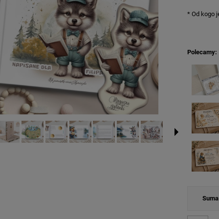
*
Od kogo je
Polecamy:
Suma 