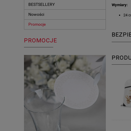
BESTSELLERY
Wymiary:
Nowości
24 c
Promocje
BEZP
PROMOCJE
PROD