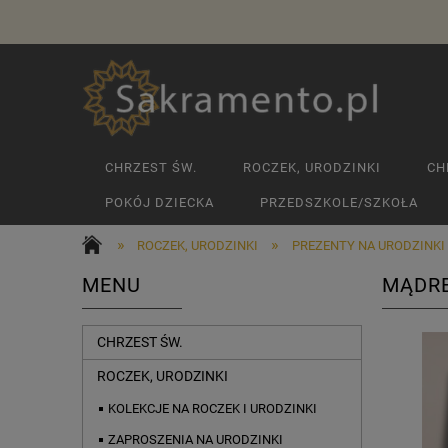
CHRZEST ŚW.
ROCZEK, URODZINKI
CH
POKÓJ DZIECKA
PRZEDSZKOLE/SZKOŁA
»
»
ROCZEK, URODZINKI
PREZENTY NA URODZINKI
MENU
MĄDRE
CHRZEST ŚW.
ROCZEK, URODZINKI
KOLEKCJE NA ROCZEK I URODZINKI
ZAPROSZENIA NA URODZINKI