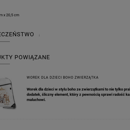
m x 20,5 cm
IECZEŃSTWO
↓
UKTY POWIĄZANE
WOREK DLA DZIECI BOHO ZWIERZĄTKA
Worek dla dzieci w stylu boho ze zwierzątkami to nie tylko pr
dodatek, śliczny element, który z pewnością sprawi radość 
maluchowi.