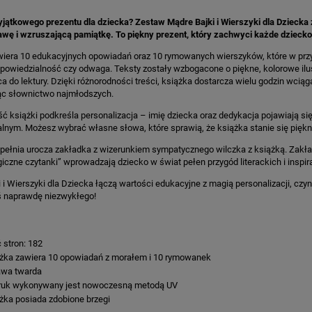
ątkowego prezentu dla dziecka? Zestaw Mądre Bajki i Wierszyki dla Dziecka 
wę i wzruszającą pamiątkę. To piękny prezent, który zachwyci każde dziecko
iera 10 edukacyjnych opowiadań oraz 10 rymowanych wierszyków, które w przys
powiedzialność czy odwaga. Teksty zostały wzbogacone o piękne, kolorowe ilust
a do lektury. Dzięki różnorodności treści, książka dostarcza wielu godzin wciąg
c słownictwo najmłodszych.
 książki podkreśla personalizacja – imię dziecka oraz dedykacja pojawiają się 
lnym. Możesz wybrać własne słowa, które sprawią, że książka stanie się piękn
ełnia urocza zakładka z wizerunkiem sympatycznego wilczka z książką. Zakładka
giczne czytanki” wprowadzają dziecko w świat pełen przygód literackich i inspira
 i Wierszyki dla Dziecka łączą wartości edukacyjne z magią personalizacji, czy
ś naprawdę niezwykłego!
:
ć stron: 182
żka zawiera 10 opowiadań z morałem i 10 rymowanek
awa twarda
ruk wykonywany jest nowoczesną metodą UV
żka posiada zdobione brzegi