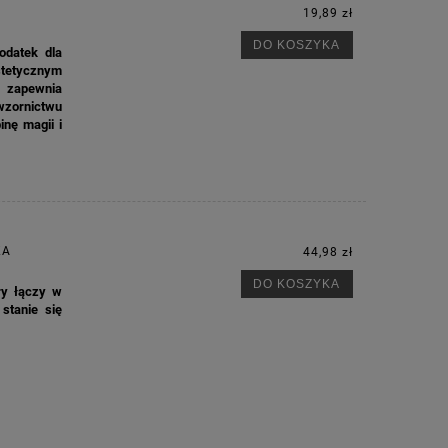
19,89 zł
DO KOSZYKA
M
odatek dla
stetycznym
 zapewnia
zornictwu
inę magii i
KA
44,98 zł
DO KOSZYKA
ry łączy w
 stanie się