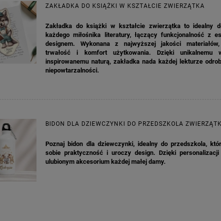
ZAKŁADKA DO KSIĄŻKI W KSZTAŁCIE ZWIERZĄTKA
KA PODZIĘKOWANIE ZŁOTA
GIRLANDA BIAŁE PIÓRKA ZE ZŁOTE
Zakładka do książki w kształcie zwierzątka to idealny d
ONKA KWADRAT 10SZT
każdego miłośnika literatury, łączący funkcjonalność z e
designem. Wykonana z najwyższej jakości materiałów,
trwałość i komfort użytkowania. Dzięki unikalnemu w
6,98 zł
4,30 zł
inspirowanemu naturą, zakładka nada każdej lekturze odrob
niepowtarzalności.
na regularna:
9,98 zł
Cena regularna:
7,30 zł
jniższa cena:
3,00 zł
Najniższa cena:
7,30 zł
DO KOSZYKA
DO KOSZYKA
BIDON DLA DZIEWCZYNKI DO PRZEDSZKOLA ZWIERZĄT
Poznaj bidon dla dziewczynki, idealny do przedszkola, któ
sobie praktyczność i uroczy design. Dzięki personalizacji
ulubionym akcesorium każdej małej damy.