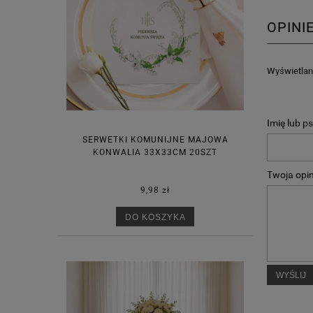
OPINI
Wyświetlane
Imię lub p
SERWETKI KOMUNIJNE MAJOWA
KONWALIA 33X33CM 20SZT
Twoja opin
9,98 zł
DO KOSZYKA
WYŚLIJ