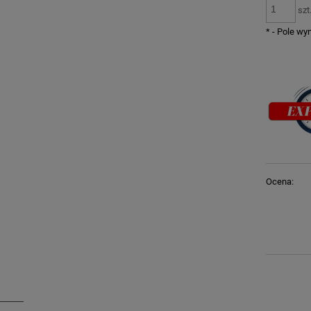
szt
*
- Pole w
Ocena: