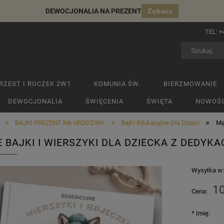
DEWOCJONALIA NA PREZENT
Zobacz
TEL:
+
RZEST I ROCZEK 2W1
KOMUNIA ŚW.
BIERZMOWANIE
DEWOCJONALIA
ŚWIĘCENIA
ŚWIĘTA
NOWOŚC
»
»
»
BAJKI PREZENT NA URODZINY
Bajki Edukacyjne Dla Dzieci
Mą
 BAJKI I WIERSZYKI DLA DZIECKA Z DEDYK
Wysyłka w
10
Cena:
*
Imię: