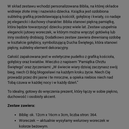
W skład zestawu wchodzi personalizowana Biblia, na której okładce
widnieje złote imię i nazwisko dziecka. Książka jest ozdobiona
subtelną grafiką przedstawiającą kościół, gołębicę i kwiaty, co nadaje
jej elegancki i duchowy charakter. Biblia stanowi piękną pamiątkę,
która będzie towarzyszyć dziecku przez wiele lat. Zestaw uzupełnia
elegancki jutowy woreczek, w którym można wręczyć gotówkę lub
inny osobisty drobiazg. Dodatkowo zestaw zawiera drewnianą ozdobę
w kształcie gołębicy, symbolizującą Ducha Świętego, która stanowi
piękny, subtelny element dekoracyjny.
Całość zapakowana jest w estetyczne pudełko z grafiką kościoła,
gołębicy oraz kwiatów. Wieczko z napisem "Pamiątka Chrztu
Świętego" oraz życzeniami: „W świecie wiary dzisiaj zaczynasz swój
bieg, niech Ci Bóg błogosławi na każdym kroku życie. Niech Cię
prowadzi przez dni jasne i te mroczne, a opieka niebios niech nad
Tobą czuwa w każdej nocy i w każdy dzień.”
To idealny, gotowy do wręczenia prezent, który łączy w sobie piękno,
duchowość i osobisty akcent.
Zestaw zawiera:
Biblię: ok. 12cm x 16cm x 3cm, liczba stron: 364.
Woreczek — aktualnie wysyłamy welurowy woreczek w
kolorze beżowym.