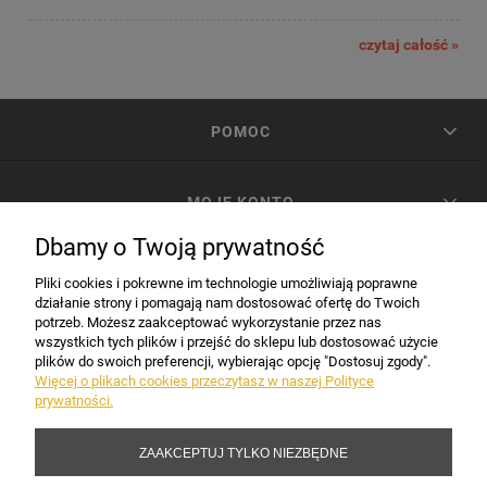
czytaj całość »
POMOC
MOJE KONTO
Dbamy o Twoją prywatność
PŁATNOŚCI I DOSTAWA
Pliki cookies i pokrewne im technologie umożliwiają poprawne
działanie strony i pomagają nam dostosować ofertę do Twoich
potrzeb. Możesz zaakceptować wykorzystanie przez nas
INFORMACJE
wszystkich tych plików i przejść do sklepu lub dostosować użycie
plików do swoich preferencji, wybierając opcję "Dostosuj zgody".
Więcej o plikach cookies przeczytasz w naszej Polityce
prywatności.
DANE FIRMY
ZAAKCEPTUJ TYLKO NIEZBĘDNE
Copyright 2017-2026 Sakramento.pl