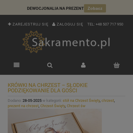
DEWOCJONALIA NA PREZENT
Zobacz
ZAREJESTRUJ SIĘ
ZALOGUJ SIĘ
TEL:
+48 507 717 950
KRÓWKI NA CHRZEST – SŁODKIE
PODZIĘKOWANIE DLA GOŚCI
Dodano:
28-05-2025
w kategorii:
stół na Chrzest Święty
,
chrzest
,
prezent na chrzest
,
Chrzest Święty
,
Chrzest św