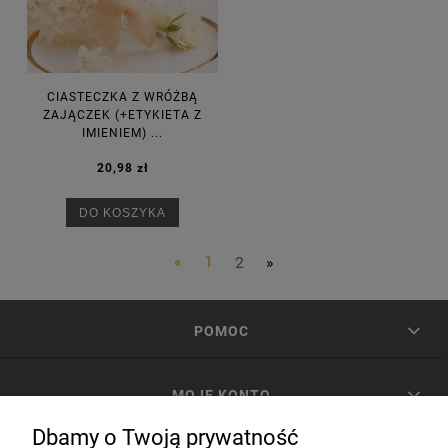
CIASTECZKA Z WRÓŻBĄ
ZAJĄCZEK (+ETYKIETA Z
IMIENIEM) ...
20,98 zł
DO KOSZYKA
«
1
2
»
POMOC
MOJE KONTO
Dbamy o Twoją prywatność