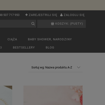
48 507 717 950
ZAREJESTRUJ SIĘ
ZALOGUJ SIĘ
KOSZYK:
(PUSTY)
CIĄŻA
BABY SHOWER, NARODZINY
I
BESTSELLERY
BLOG
Sortuj wg:
Nazwa produktu A-Z