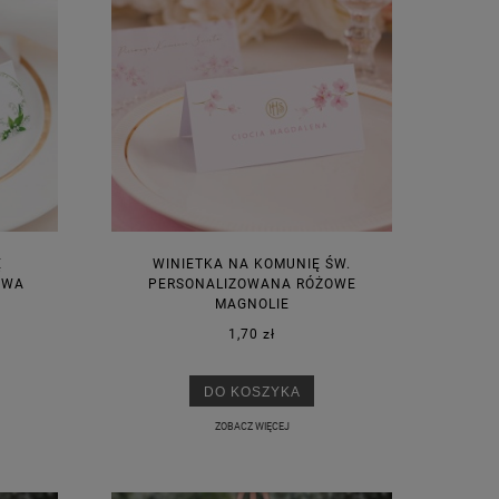
Ę
WINIETKA NA KOMUNIĘ ŚW.
OWA
PERSONALIZOWANA RÓŻOWE
MAGNOLIE
1,70 zł
DO KOSZYKA
ZOBACZ WIĘCEJ