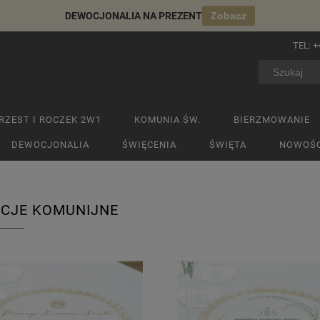
DEWOCJONALIA NA PREZENT
Zobacz
TEL:
+
RZEST I ROCZEK 2W1
KOMUNIA ŚW.
BIERZMOWANIE
DEWOCJONALIA
ŚWIĘCENIA
ŚWIĘTA
NOWOŚC
CJE KOMUNIJNE