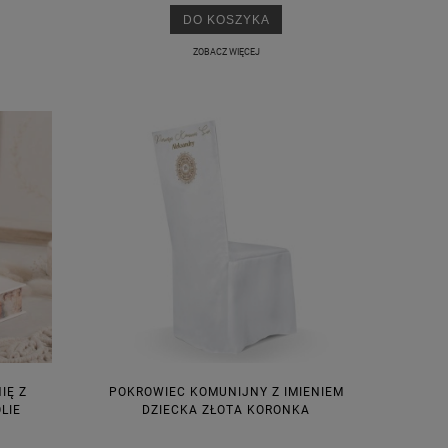
DO KOSZYKA
ZOBACZ WIĘCEJ
M
IĘ Z
POKROWIEC KOMUNIJNY Z IMIENIEM
LIE
DZIECKA ZŁOTA KORONKA