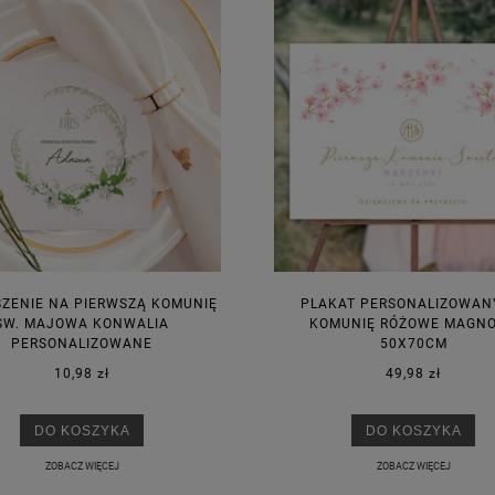
ZENIE NA PIERWSZĄ KOMUNIĘ
PLAKAT PERSONALIZOWAN
ŚW. MAJOWA KONWALIA
KOMUNIĘ RÓŻOWE MAGNO
PERSONALIZOWANE
50X70CM
10,98 zł
49,98 zł
DO KOSZYKA
DO KOSZYKA
ZOBACZ WIĘCEJ
ZOBACZ WIĘCEJ