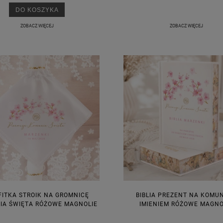
DO KOSZYKA
ZOBACZ WIĘCEJ
ZOBACZ WIĘCEJ
KA PODZIĘKOWANIE ZŁOTA
GIRLANDA BIAŁE PIÓRKA ZE ZŁOTE
ONKA KWADRAT 10SZT
6,98 zł
4,30 zł
na regularna:
9,98 zł
Cena regularna:
7,30 zł
jniższa cena:
3,00 zł
Najniższa cena:
7,30 zł
DO KOSZYKA
DO KOSZYKA
FITKA STROIK NA GROMNICĘ
BIBLIA PREZENT NA KOMUN
IA ŚWIĘTA RÓŻOWE MAGNOLIE
IMIENIEM RÓŻOWE MAGNO