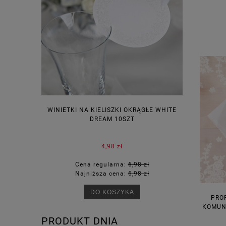
WINIETKI NA KIELISZKI OKRĄGŁE WHITE
PUDEŁECZ
DREAM 10SZT
KOR
4,98 zł
Cena regularna:
6,98 zł
Ce
Najniższa cena:
6,98 zł
Na
DO KOSZYKA
PRO
KOMUN
PRODUKT DNIA