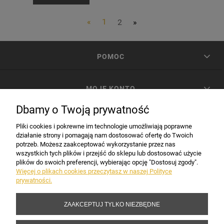
«
1
2
»
POMOC
MOJE KONTO
Dbamy o Twoją prywatność
PŁATNOŚCI I DOSTAWA
Pliki cookies i pokrewne im technologie umożliwiają poprawne
działanie strony i pomagają nam dostosować ofertę do Twoich
potrzeb. Możesz zaakceptować wykorzystanie przez nas
INFORMACJE
wszystkich tych plików i przejść do sklepu lub dostosować użycie
plików do swoich preferencji, wybierając opcję "Dostosuj zgody".
Więcej o plikach cookies przeczytasz w naszej Polityce
prywatności.
DANE FIRMY
ZAAKCEPTUJ TYLKO NIEZBĘDNE
Copyright 2017-2026 Sakramento.pl