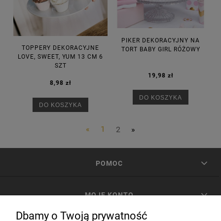
PIKER DEKORACYJNY NA
TOPPERY DEKORACYJNE
TORT BABY GIRL RÓŻOWY
LOVE, SWEET, YUM 13 CM 6
SZT
19,98 zł
8,98 zł
DO KOSZYKA
DO KOSZYKA
«
1
2
»
POMOC
MOJE KONTO
Dbamy o Twoją prywatność