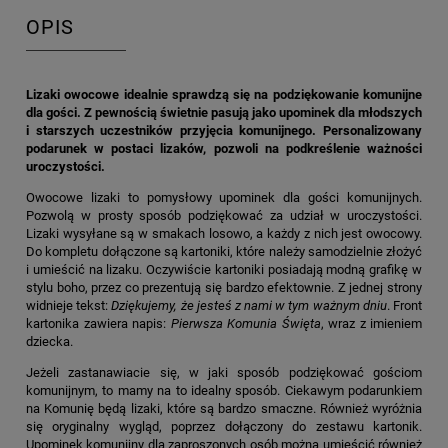
OPIS
Lizaki owocowe idealnie sprawdzą się na podziękowanie komunijne
dla gości. Z pewnością świetnie pasują jako upominek dla młodszych
i starszych uczestników przyjęcia komunijnego. Personalizowany
podarunek w postaci lizaków, pozwoli na podkreślenie ważności
uroczystości.
Owocowe lizaki to pomysłowy upominek dla gości komunijnych.
Pozwolą w prosty sposób podziękować za udział w uroczystości.
Lizaki wysyłane są w smakach losowo, a każdy z nich jest owocowy.
Do kompletu dołączone są kartoniki, które należy samodzielnie złożyć
i umieścić na lizaku. Oczywiście kartoniki posiadają modną grafikę w
stylu boho, przez co prezentują się bardzo efektownie. Z jednej strony
widnieje tekst:
Dziękujemy, że jesteś z nami w tym ważnym dniu
. Front
kartonika zawiera napis:
Pierwsza Komunia Święta
, wraz z imieniem
dziecka.
Jeżeli zastanawiacie się, w jaki sposób podziękować gościom
komunijnym, to mamy na to idealny sposób. Ciekawym podarunkiem
na Komunię będą lizaki, które są bardzo smaczne. Również wyróżnia
się oryginalny wygląd, poprzez dołączony do zestawu kartonik.
Upominek komunijny dla zaproszonych osób można umieścić również