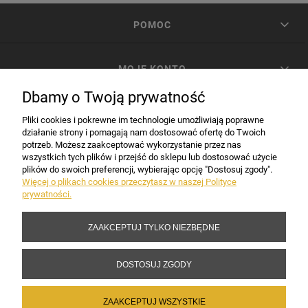
POMOC
MOJE KONTO
Dbamy o Twoją prywatność
PŁATNOŚCI I DOSTAWA
Pliki cookies i pokrewne im technologie umożliwiają poprawne
działanie strony i pomagają nam dostosować ofertę do Twoich
potrzeb. Możesz zaakceptować wykorzystanie przez nas
INFORMACJE
wszystkich tych plików i przejść do sklepu lub dostosować użycie
plików do swoich preferencji, wybierając opcję "Dostosuj zgody".
Więcej o plikach cookies przeczytasz w naszej Polityce
prywatności.
DANE FIRMY
ZAAKCEPTUJ TYLKO NIEZBĘDNE
Copyright 2017-2026 Sakramento.pl
DOSTOSUJ ZGODY
ZAAKCEPTUJ WSZYSTKIE