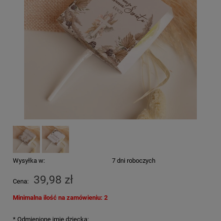
Wysyłka w:
7 dni roboczych
39,98 zł
Cena:
Minimalna ilość na zamówieniu: 2
*
Odmienione imię dziecka: