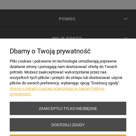
POMOC
MOJE KONTO
Dbamy o Twoją prywatność
PŁATNOŚCI I DOSTAWA
Pliki cookies i pokrewne im technologie umożliwiają poprawne
działanie strony i pomagają nam dostosować ofertę do Twoich
potrzeb. Możesz zaakceptować wykorzystanie przez nas
INFORMACJE
wszystkich tych plików i przejść do sklepu lub dostosować użycie
plików do swoich preferencji, wybierając opcję "Dostosuj zgody".
Więcej o plikach cookies przeczytasz w naszej Polityce
prywatności.
DANE FIRMY
ZAAKCEPTUJ TYLKO NIEZBĘDNE
Copyright 2017-2026 Sakramento.pl
DOSTOSUJ ZGODY