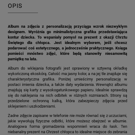
OPIS
Album na zdjęcia z personalizacją przyciąga wzrok niezwykłym
designem. Wyróżnia go minimalistyczna grafika przedstawiająca
kontur dziecka. To wspaniały pomysł na prezent z okazji Chrztu
Świętego dla chłopca. Jest idealnym wyborem, jeśli chcesz
podarować coś estetycznego, a jednocześnie praktycznego. Księga
pomieści mnóstwo zdjęć, które będą stanowiły niesamowitą
pamiątkę na lata.
Album do wklejania fotografii jest oprawiony w sztywną okładkę
wykończoną ekoskórą. Całość ma jasny kolor, a na jej tle znajduje się
charakterystyczna grafika. Poniżej umieścimy personalizację w
postaci imienia dziecka, a także daty wydarzenia. Wewnątrz albumu
znajdują się karty z wysokogatunkowego papieru. Idealnie sprawdzą
się do naklejania na nich odbitek w różnych rozmiarach. Strony są
przedzielone ochronną kalką, która zabezpieczy zdjęcia przed
sklejaniem i uszkodzeniami.
Żadne zdjęcie zapisane w telefonie nie może równać się z uczuciami,
jakie wywołują fizyczne odbitki, które możesz obejrzeć w albumie.
Analogowa forma gromadzenia wspomnień wraca do łask. Ten
niebanalny prezent na Chrzest chłopca to idealne miejsce do zebrania