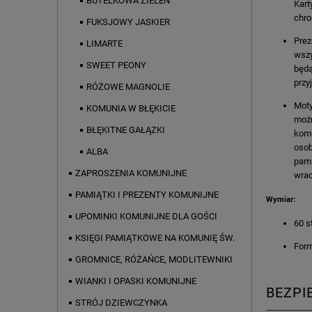
BUTELKOWA ZIELEŃ
Kart
chro
FUKSJOWY JASKIER
Prez
LIMARTE
wszy
SWEET PEONY
będą
przy
RÓŻOWE MAGNOLIE
Moty
KOMUNIA W BŁĘKICIE
możn
BŁĘKITNE GAŁĄZKI
komu
oso
ALBA
pami
ZAPROSZENIA KOMUNIJNE
wra
PAMIĄTKI I PREZENTY KOMUNIJNE
Wymiar:
UPOMINKI KOMUNIJNE DLA GOŚCI
60 s
KSIĘGI PAMIĄTKOWE NA KOMUNIĘ ŚW.
Form
GROMNICE, RÓŻAŃCE, MODLITEWNIKI
WIANKI I OPASKI KOMUNIJNE
BEZP
STRÓJ DZIEWCZYNKA