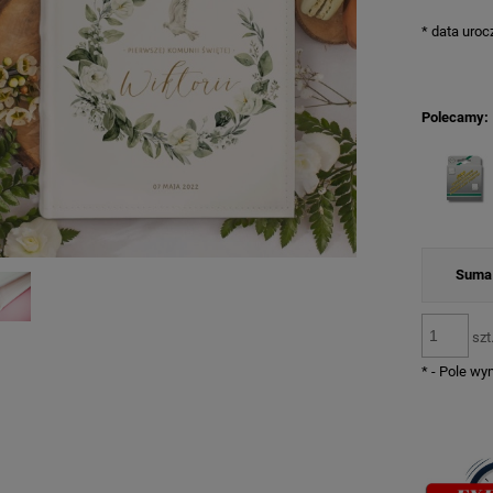
*
data uroc
Polecamy:
Suma 
szt
*
- Pole w