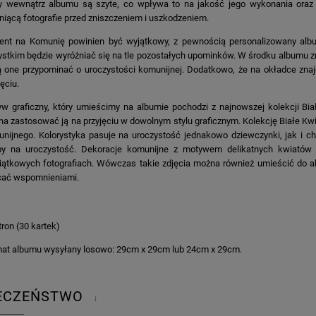
y wewnątrz albumu są szyte, co wpływa to na jakość jego wykonania oraz 
niącą fotografie przed zniszczeniem i uszkodzeniem.
ent na Komunię powinien być wyjątkowy, z pewnością personalizowany alb
stkim będzie wyróżniać się na tle pozostałych upominków. W środku albumu zn
 one przypominać o uroczystości komunijnej. Dodatkowo, że na okładce znaj
jęciu.
w graficzny, który umieścimy na albumie pochodzi z najnowszej kolekcji Biał
a zastosować ją na przyjęciu w dowolnym stylu graficznym. Kolekcję Białe Kwi
nijnego. Kolorystyka pasuje na uroczystość jednakowo dziewczynki, jak i 
by na uroczystość. Dekoracje komunijne z motywem delikatnych kwiatów 
ątkowych fotografiach. Wówczas takie zdjęcia można również umieścić do alb
cać wspomnieniami.
tron (30 kartek)
at albumu wysyłany losowo: 29cm x 29cm lub 24cm x 29cm.
IECZEŃSTWO
↓