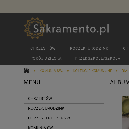
CHRZEST ŚW.
ROCZEK, URODZINKI
CH
POKÓJ DZIECKA
PRZEDSZKOLE/SZKOŁA
»
»
»
KOMUNIA ŚW.
KOLEKCJE KOMUNIJNE
BIA
MENU
ALBUM
CHRZEST ŚW.
ROCZEK, URODZINKI
CHRZEST I ROCZEK 2W1
KOMUNIA ŚW.