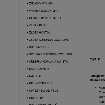
ZIELONY WIANEK
WIANEK KOMUNIJNY
GEOMETRYCZNE SERCE
ZŁOTY KŁOS
ZŁOTA HOSTIA
ZŁOTA KORONKA EXCLUSIVE
SREBRNY KŁOS
SREBRNA KORONKA EXCLUSIVE
OPIS
SREBRNA KOMUNIA ŚWIĘTA
SAKRAMENTO
Pamiątkowy
NATURAL
albumie zna
DELIKATNE LILIE
Albu
ŚWIEŻY EUKALIPTUS
Char
Graf
GREENERY
napi