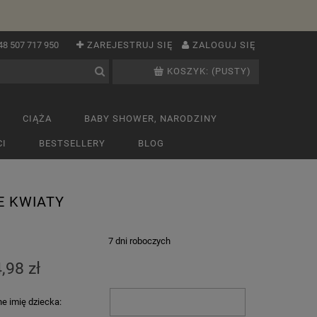
48 507 717 950
ZAREJESTRUJ SIĘ
ZALOGUJ SIĘ
KOSZYK:
(PUSTY)
CIĄŻA
BABY SHOWER, NARODZINY
I
BESTSELLERY
BLOG
E KWIATY
:
7 dni roboczych
,98 zł
e imię dziecka: