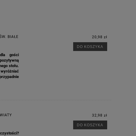
W. BIAŁE
20,98 zł
DO KOSZYKA
dla gości
 pozytywną
ego stołu.
 wyróżniać
przypadnie
KWIATY
32,98 zł
DO KOSZYKA
zystości?