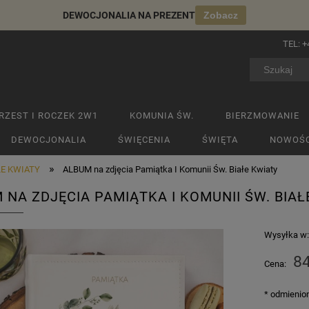
DEWOCJONALIA NA PREZENT
Zobacz
TEL:
+
RZEST I ROCZEK 2W1
KOMUNIA ŚW.
BIERZMOWANIE
DEWOCJONALIA
ŚWIĘCENIA
ŚWIĘTA
NOWOŚC
»
ŁE KWIATY
ALBUM na zdjęcia Pamiątka I Komunii Św. Białe Kwiaty
 NA ZDJĘCIA PAMIĄTKA I KOMUNII ŚW. BIAŁ
Wysyłka w
84
Cena:
*
odmienion