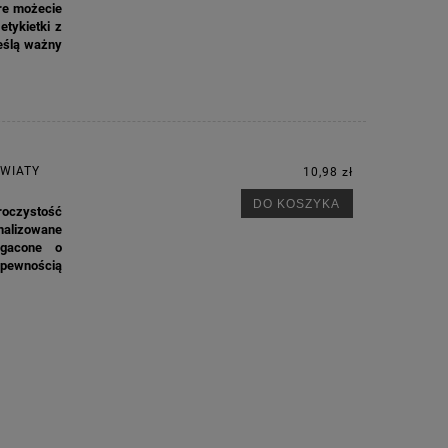
re możecie
tykietki z
reślą ważny
KWIATY
10,98 zł
DO KOSZYKA
roczystość
nalizowane
ogacone o
 pewnością