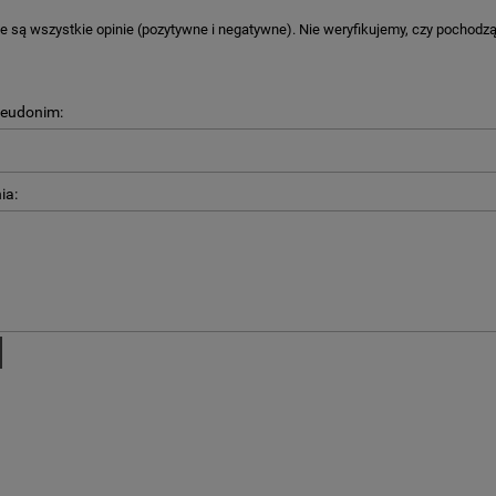
 są wszystkie opinie (pozytywne i negatywne). Nie weryfikujemy, czy pochodzą o
KA PODZIĘKOWANIE ZŁOTA
GIRLANDA BIAŁE PIÓRKA ZE ZŁOTE
ONKA KWADRAT 10SZT
seudonim:
6,98 zł
4,30 zł
ia:
na regularna:
9,98 zł
Cena regularna:
7,30 zł
jniższa cena:
3,00 zł
Najniższa cena:
7,30 zł
DO KOSZYKA
DO KOSZYKA