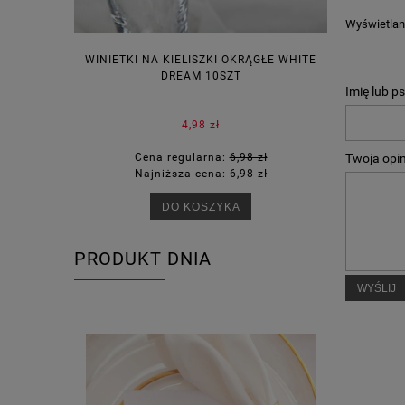
Wyświetlane
WINIETKI NA KIELISZKI OKRĄGŁE WHITE
PUDEŁECZ
DREAM 10SZT
KOR
Imię lub p
4,98 zł
Twoja opin
Cena regularna:
6,98 zł
Ce
Najniższa cena:
6,98 zł
Na
DO KOSZYKA
PRODUKT DNIA
WYŚLIJ