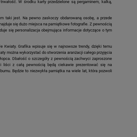
trwałość. W środku karty przedzielone są pergaminem, kalką,
um taki jest. Na pewno zaskoczy obdarowaną osobę, a przede
ajduje się dużo miejsca na pamiątkowe fotografie. Z pewnością
duje się personalizacja obejmująca informacje dotyczące o tym
e Kwiaty. Grafika wpisuje się w najnowsze trendy, dzięki temu
aty można wykorzystać do stworzenia aranżacji całego przyjęcia
chłopca. Dbałość o szczegóły z pewnością zachwyci zaproszone
i liści z całą pewnością będą ciekawie prezentować się na
umu. Będzie to niezwykła pamiątka na wiele lat, która pozwoli