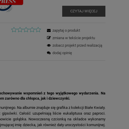
CZYTAJ WIĘCEJ
zapytaj o produkt
zmiana w tekście projektu
zobacz projekt przed realizacją
dodaj opinię
przechowywanie wspomnień z tego wyjątkowego wydarzenia. Na
em zarówno dla chłopca, jak i dziewczynki.
nijnego. Na albumie znajduje się grafika z kolekcji Białe Kwiaty.
ipsówki. Całość uzupełniają liście eukaliptusa oraz paproci.
ianowicie gołąbka. Nowoczesną czcionką na okładce wykonamy
jmującej imię dziecka, jak również daty uroczystości komunijnej.