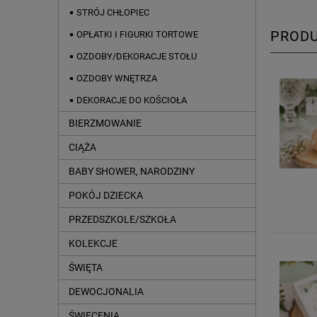
STRÓJ CHŁOPIEC
PROD
OPŁATKI I FIGURKI TORTOWE
OZDOBY/DEKORACJE STOŁU
OZDOBY WNĘTRZA
DEKORACJE DO KOŚCIOŁA
BIERZMOWANIE
CIĄŻA
BABY SHOWER, NARODZINY
POKÓJ DZIECKA
PRZEDSZKOLE/SZKOŁA
KOLEKCJE
ŚWIĘTA
DEWOCJONALIA
ŚWIĘCENIA