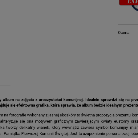
Ocena:
 album na zdjęcia z uroczystości komunijnej. Idealnie sprawdzi się na 
jduje się efektowna grafika, która sprawia, że album będzie idealnym prezent
m na fotografie wykonany z jasnej ekoskóry to świetna propozycja prezentu komu
akteryzuje się ona motywem graficznym zawierającym kwiaty eustomy oraz g
ika tworzy delikatny wianek, który wewnątrz zawiera symbol komunijny, m
s: Pamiątka Pierwszej Komunii Świętej. Jest to uzupełnienie personalizacji obe