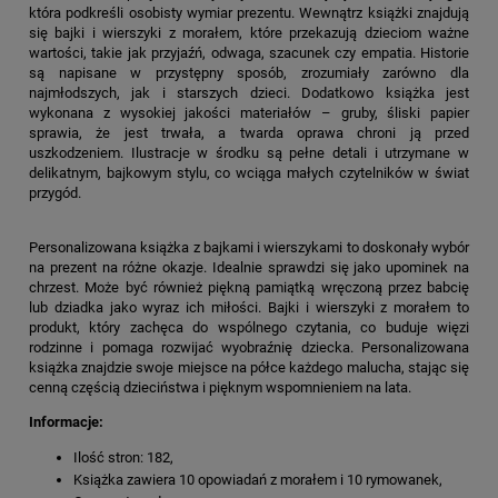
która podkreśli osobisty wymiar prezentu. Wewnątrz książki znajdują
się bajki i wierszyki z morałem, które przekazują dzieciom ważne
wartości, takie jak przyjaźń, odwaga, szacunek czy empatia. Historie
są napisane w przystępny sposób, zrozumiały zarówno dla
najmłodszych, jak i starszych dzieci. Dodatkowo książka jest
wykonana z wysokiej jakości materiałów – gruby, śliski papier
sprawia, że jest trwała, a twarda oprawa chroni ją przed
uszkodzeniem. Ilustracje w środku są pełne detali i utrzymane w
delikatnym, bajkowym stylu, co wciąga małych czytelników w świat
przygód.
Personalizowana książka z bajkami i wierszykami to doskonały wybór
na prezent na różne okazje. Idealnie sprawdzi się jako upominek na
chrzest. Może być również piękną pamiątką wręczoną przez babcię
lub dziadka jako wyraz ich miłości. Bajki i wierszyki z morałem to
produkt, który zachęca do wspólnego czytania, co buduje więzi
rodzinne i pomaga rozwijać wyobraźnię dziecka. Personalizowana
książka znajdzie swoje miejsce na półce każdego malucha, stając się
cenną częścią dzieciństwa i pięknym wspomnieniem na lata.
Informacje:
Ilość stron: 182,
Książka zawiera 10 opowiadań z morałem i 10 rymowanek,