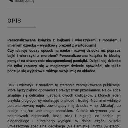
dodaj opinię
OPIS
Personalizowana książka z bajkami i wierszykami z morałem i
imieniem dziecka – wyjątkowy prezent z wartościami!
Czy istnieje lepszy sposób na naukę i rozwój dziecka niż poprzez
bajki i wierszyki z morałem? Personalizowana książka to idealny
pomysł na stworzenie niezapomnianej pamiątki. Dzięki niej dziecko
nie tylko zanurzy się w magicznym świecie opowieści, ale także
poczuje się wyjątkowe, widząc swoje imię na okładce.
Bajki i wierszyki z morałem to starannie zaprojektowana publikacja,
która łączy piękno opowieści z praktycznym przesłaniem. Na okładce
znajduje się delikatna ilustracja dwóch króliczków, z których jeden
przytula drugiego, symbolizując bliskość i troskę. Nad nimi widnieje
personalizowany napis, zawierający imię dziecka – np. „Mikołaj”, co
nadaje książce unikalnego charakteru. Całość utrzymana jest w
pastelowych odcieniach beżu, różu i błękitu, co nadaje jej
eleganckiego i subtelnego wyglądu. W dolnej części okładki
umieszczona specjalna dedykacja „Na Pamiątkę Chrztu Świętego”,