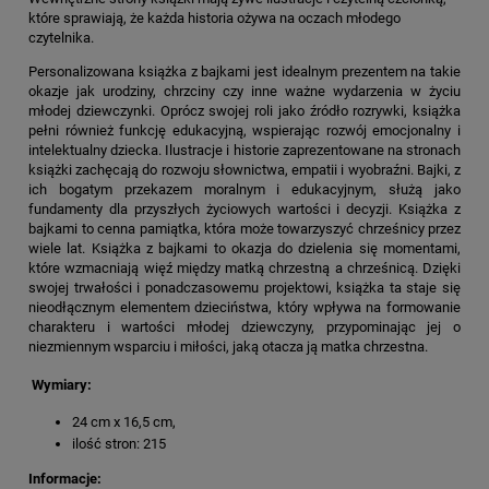
które sprawiają, że każda historia ożywa na oczach młodego
czytelnika.
Personalizowana książka z bajkami jest idealnym prezentem na takie
okazje jak urodziny, chrzciny czy inne ważne wydarzenia w życiu
młodej dziewczynki. Oprócz swojej roli jako źródło rozrywki, książka
pełni również funkcję edukacyjną, wspierając rozwój emocjonalny i
intelektualny dziecka. Ilustracje i historie zaprezentowane na stronach
książki zachęcają do rozwoju słownictwa, empatii i wyobraźni. Bajki, z
ich bogatym przekazem moralnym i edukacyjnym, służą jako
fundamenty dla przyszłych życiowych wartości i decyzji. Książka z
bajkami to cenna pamiątka, która może towarzyszyć chrześnicy przez
wiele lat. Książka z bajkami to okazja do dzielenia się momentami,
które wzmacniają więź między matką chrzestną a chrześnicą. Dzięki
swojej trwałości i ponadczasowemu projektowi, książka ta staje się
nieodłącznym elementem dzieciństwa, który wpływa na formowanie
charakteru i wartości młodej dziewczyny, przypominając jej o
niezmiennym wsparciu i miłości, jaką otacza ją matka chrzestna.
Wymiary:
24 cm x 16,5 cm,
ilość stron: 215
Informacje: