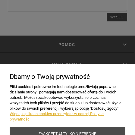
WYŚLIJ
POMOC
MOJE KONTO
Dbamy o Twoją prywatność
PŁATNOŚCI I DOSTAWA
Pliki cookies i pokrewne im technologie umożliwiają poprawne
działanie strony i pomagają nam dostosować ofertę do Twoich
potrzeb. Możesz zaakceptować wykorzystanie przez nas
INFORMACJE
wszystkich tych plików i przejść do sklepu lub dostosować użycie
plików do swoich preferencji, wybierając opcję "Dostosuj zgody".
Więcej o plikach cookies przeczytasz w naszej Polityce
prywatności.
DANE FIRMY
ZAAKCEPTUJ TYLKO NIEZBĘDNE