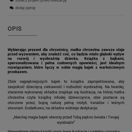
zobacz projekt przed realizacją
dodaj opinię
OPIS
Wybierając prezent dla chrześnicy, matka chrzestna zawsze staje
przed wyzwaniem, aby znaleźć coś, co będzie miało głęboki wpływ
na rozwój i wyobraźnię dziecka. Książka z bajkami,
spersonalizowana i pełna cudownych opowieści, jest idealnym
rozwiązaniem, które łączy w sobie magię bajek z wartościowym
przekazem.
Zbiór najpiękniejszych bajek to książka zaprojektowana, aby
zaspokoić dziecięcą ciekawość i rozbudzić wyobraźnię. Na twardej,
starannie wykonanej okładce znajduje się ilustracja, na której matka
chrzestna czyta książkę młodej dziewczynce, obie postacie są
otoczone przez, bujną naturę pełną motyli, kwiatów i leśnych
stworzeń. Dodatkowo, na okładce widnieje dedykacja:
„Niechaj magia bajek otworzy przed Tobą piękno świata i Twojej
wyobraźni”
Wewnętrzne strony książki mają żywe ilustracje i czytelną czcionką,