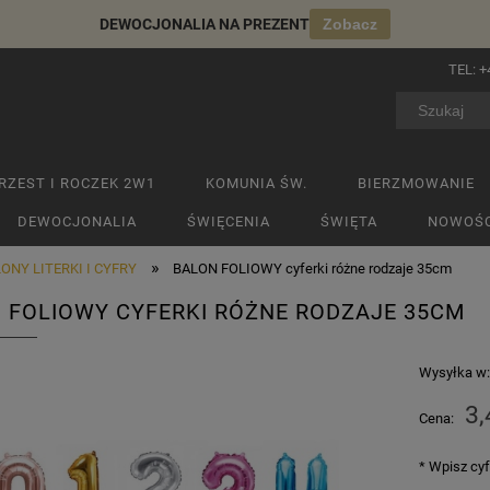
DEWOCJONALIA NA PREZENT
Zobacz
TEL:
+
RZEST I ROCZEK 2W1
KOMUNIA ŚW.
BIERZMOWANIE
DEWOCJONALIA
ŚWIĘCENIA
ŚWIĘTA
NOWOŚC
»
ONY LITERKI I CYFRY
BALON FOLIOWY cyferki różne rodzaje 35cm
 FOLIOWY CYFERKI RÓŻNE RODZAJE 35CM
Wysyłka w
3,
Cena:
*
Wpisz cyfr