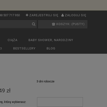
48 507 717 950
ZAREJESTRUJ SIĘ
ZALOGUJ SIĘ
KOSZYK:
(PUSTY)
CIĄŻA
BABY SHOWER, NARODZINY
I
BESTSELLERY
BLOG
:
3 dni robocze
49 zł
ę, którą wybierasz: