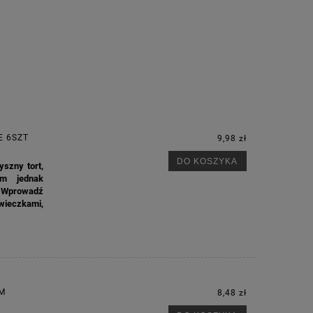
E 6SZT
9,98 zł
DO KOSZYKA
szny tort,
ym jednak
 Wprowadź
wieczkami,
CM
8,48 zł