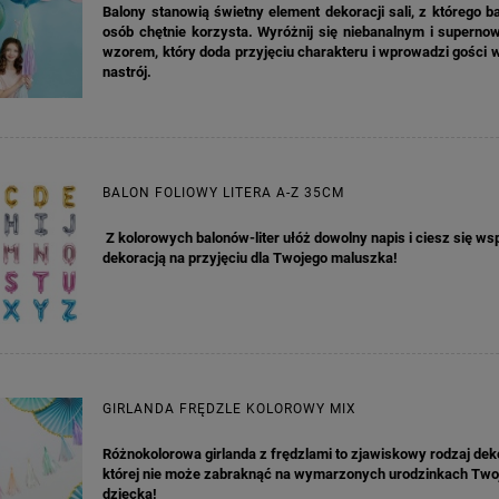
KA PODZIĘKOWANIE ZŁOTA
GIRLANDA BIAŁE PIÓRKA ZE ZŁOTE
Balony stanowią świetny element dekoracji sali, z którego b
ONKA KWADRAT 10SZT
osób chętnie korzysta. Wyróżnij się niebanalnym i supern
wzorem, który doda przyjęciu charakteru i wprowadzi gości
nastrój.
6,98 zł
4,30 zł
na regularna:
9,98 zł
Cena regularna:
7,30 zł
jniższa cena:
3,00 zł
Najniższa cena:
7,30 zł
DO KOSZYKA
DO KOSZYKA
BALON FOLIOWY LITERA A-Z 35CM
Z kolorowych balonów-liter ułóż dowolny napis i ciesz się ws
dekoracją na przyjęciu dla Twojego maluszka!
GIRLANDA FRĘDZLE KOLOROWY MIX
Różnokolorowa girlanda z frędzlami to zjawiskowy rodzaj deko
której nie może zabraknąć na wymarzonych urodzinkach Two
dziecka!