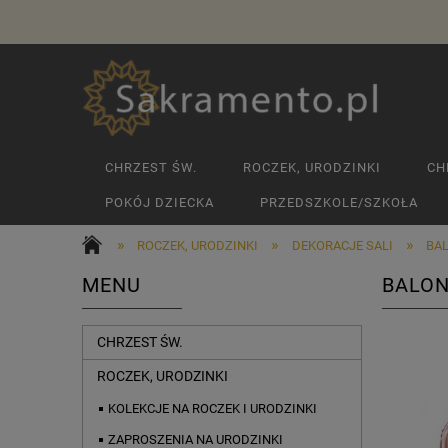
CHRZEST ŚW.
ROCZEK, URODZINKI
CH
POKÓJ DZIECKA
PRZEDSZKOLE/SZKOŁA
»
»
»
ROCZEK, URODZINKI
DEKORACJE SALI
BAL
MENU
BALON
CHRZEST ŚW.
ROCZEK, URODZINKI
KOLEKCJE NA ROCZEK I URODZINKI
ZAPROSZENIA NA URODZINKI