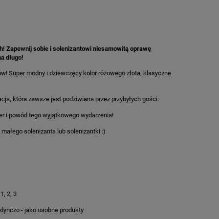
ach! Zapewnij sobie i solenizantowi niesamowitą oprawę
na długo!
rów! Super modny i dziewczęcy kolor różowego złota, klasyczne
acja, która zawsze jest podziwiana przez przybyłych gości.
ter i powód tego wyjątkowego wydarzenia!
małego solenizanta lub solenizantki :)
1, 2, 3
edynczo - jako osobne produkty