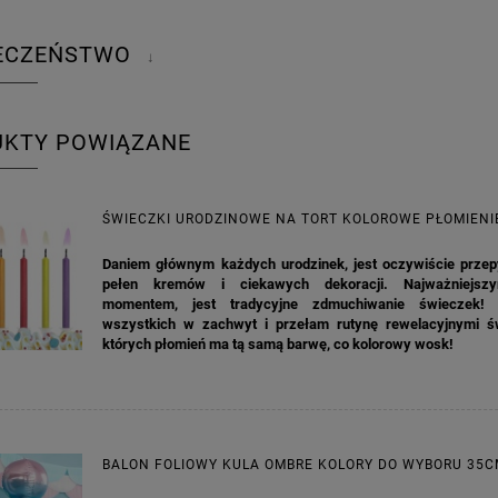
IECZEŃSTWO
↓
UKTY POWIĄZANE
ŚWIECZKI URODZINOWE NA TORT KOLOROWE PŁOMIENI
Daniem głównym każdych urodzinek, jest oczywiście przepy
pełen kremów i ciekawych dekoracji. Najważniejsz
momentem, jest tradycyjne zdmuchiwanie świeczek!
wszystkich w zachwyt i przełam rutynę rewelacyjnymi ś
których płomień ma tą samą barwę, co kolorowy wosk!
BALON FOLIOWY KULA OMBRE KOLORY DO WYBORU 35