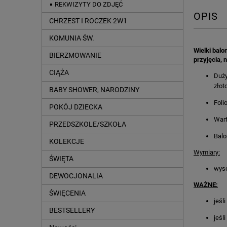
REKWIZYTY DO ZDJĘĆ
OPIS
CHRZEST I ROCZEK 2W1
KOMUNIA ŚW.
Wielki balo
BIERZMOWANIE
przyjęcia, 
CIĄŻA
Duży
złot
BABY SHOWER, NARODZINY
Foli
POKÓJ DZIECKA
Wart
PRZEDSZKOLE/SZKOŁA
Balo
KOLEKCJE
Wymiary:
ŚWIĘTA
wyso
DEWOCJONALIA
WAŻNE:
ŚWIĘCENIA
jeśl
BESTSELLERY
jeśl