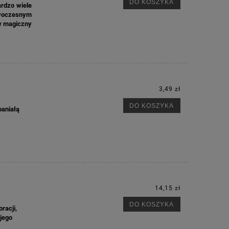
M
DO KOSZYKA
ardzo wiele
owoczesnym
 w magiczny
3,49 zł
DO KOSZYKA
paniałą
14,15 zł
DO KOSZYKA
racji,
jego