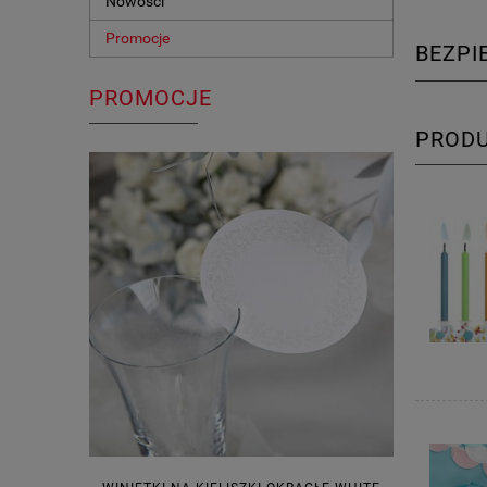
Nowości
Promocje
BEZP
PROMOCJE
PROD