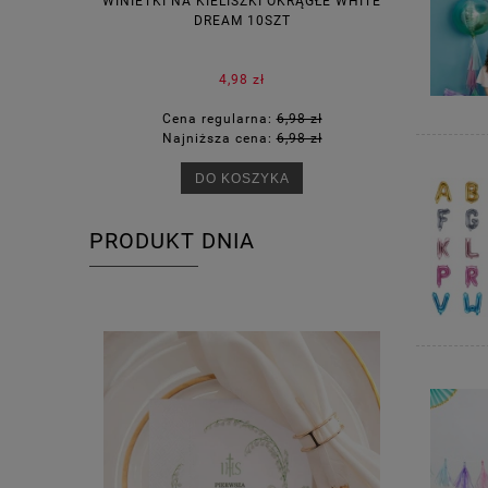
WINIETKI NA KIELISZKI OKRĄGŁE WHITE
PUDEŁECZ
DREAM 10SZT
KOR
4,98 zł
Cena regularna:
6,98 zł
Ce
Najniższa cena:
6,98 zł
Na
DO KOSZYKA
PRODUKT DNIA