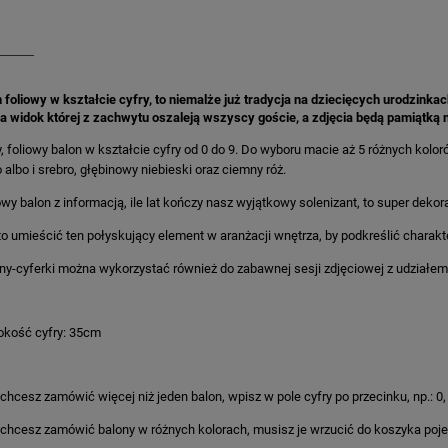
n foliowy w kształcie cyfry, to niemalże już tradycja na dziecięcych urodzink
na widok której z zachwytu oszaleją wszyscy goście, a zdjęcia będą pamiątką 
, foliowy balon w kształcie cyfry od 0 do 9. Do wyboru macie aż 5 różnych kolo
o albo i srebro, głębinowy niebieski oraz ciemny róż.
owy balon z informacją, ile lat kończy nasz wyjątkowy solenizant, to super dekor
o umieścić ten połyskujący element w aranżacji wnętrza, by podkreślić charak
ny-cyferki można wykorzystać również do zabawnej sesji zdjęciowej z udziałem 
kość cyfry: 35cm
i chcesz zamówić więcej niż jeden balon, wpisz w pole cyfry po przecinku, np.: 0, 
i chcesz zamówić balony w różnych kolorach, musisz je wrzucić do koszyka poj