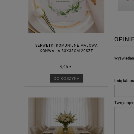
OPINI
SERWETKI KOMUNIJNE MAJOWA
KONWALIA 33X33CM 20SZT
Wyświetlane
9,98 zł
DO KOSZYKA
Imię lub p
Twoja opin