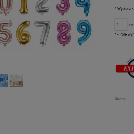
*
Wybierz ko
szt
*
- Pole w
Ocena: