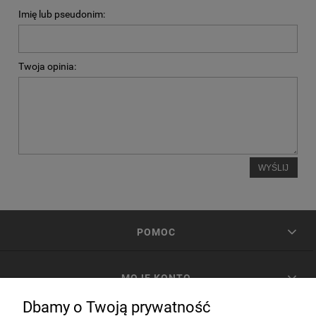
Imię lub pseudonim:
Twoja opinia:
WYŚLIJ
POMOC
MOJE KONTO
Dbamy o Twoją prywatność