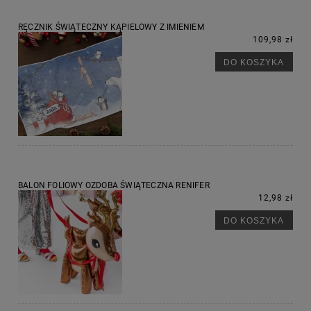
RĘCZNIK ŚWIĄTECZNY KĄPIELOWY Z IMIENIEM
109,98 zł
DO KOSZYKA
BALON FOLIOWY OZDOBA ŚWIĄTECZNA RENIFER
12,98 zł
DO KOSZYKA