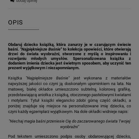
dodaj opinię
OPIS
Obdaruj dziecko książką, która zanurzy je w czarującym świecie
baśni.
"Najpiękniejsze Baśnie"
to kolekcja opowieści, które otwierają
drzwi do świata wyobraźni, stworzone z myślą o inspirowaniu i
rozwijaniu młodych umysłów. Spersonalizowana książka z
dodaniem imienia dziecka jest świetnym sposobem, aby uczynić ten
prezent wyjątkowym i niezapomnianym.
Książka
"Najpiękniejsze Baśnie"
jest wykonana z materiałów
najwyższej jakości co czyni ją doskonałym upominkiem na lata. Na
matowej, białej okładce umieszczono subtelną, kolorową grafikę,
przedstawiającą aniołka z książką, otoczonego pastelowymi kwiatami
i motylami. Tytuł książki elegancko zdobi górną część okładki, a
poniżej znajduje się miejsce na personalizowane imię dziecka, co
czyni każdy egzemplarz wyjątkowym. Na dole okładki widnieje napis:
"Niechaj magia baśni przeniesie Cię do zaczarowanego świata Twojej
wyobraźni"
Pod tekstem umieszczono podpis osoby obdarowującej dziecko,