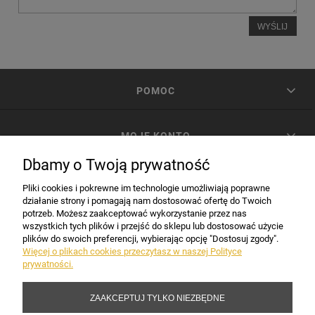
WYŚLIJ
POMOC
MOJE KONTO
Dbamy o Twoją prywatność
PŁATNOŚCI I DOSTAWA
Pliki cookies i pokrewne im technologie umożliwiają poprawne
działanie strony i pomagają nam dostosować ofertę do Twoich
potrzeb. Możesz zaakceptować wykorzystanie przez nas
INFORMACJE
wszystkich tych plików i przejść do sklepu lub dostosować użycie
plików do swoich preferencji, wybierając opcję "Dostosuj zgody".
Więcej o plikach cookies przeczytasz w naszej Polityce
prywatności.
DANE FIRMY
ZAAKCEPTUJ TYLKO NIEZBĘDNE