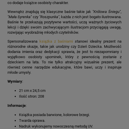
co dodaje książce osobisty charakter.
Wewnątrz znajdują się klasyczne baśnie takie jak
"Królowa Śniegu"
,
"Mała Syrenka"
czy
"Roszpunka"
, każda z nich jest bogato ilustrowana.
Baśnie te przekazują pozytywne wartości, uczą ważnych życiowych
lekcji i dzięki swoim zachwycającym ilustracjom przyciągają uwagę,
rozwijając wyobraźnię młodych czytelników.
Spersonalizowana
książka z baśniami
s
tanowi idealny prezent na
różnorodne okazje, takie jak urodziny czy Dzień Dziecka. Możliwość
dodania imienia oraz dedykacji sprawia, że jest to niezapomniany i
wyjątkowo osobisty upominek, który z pewnością zostanie z
dzieckiem na lata. To nie tylko atrakcyjny wizualnie prezent, ale
również cenne narzędzie edukacyjne, które bawi, uczy i inspiruje
młode umysły.
Wymiary
:
21 cm x 24,5 cm
Ilość stron: 208
Informacje
:
Książka posiada barwione, kolorowe brzegi.
Twarda oprawa.
Nadruk wykonujemy nowoczesną metodą UV.