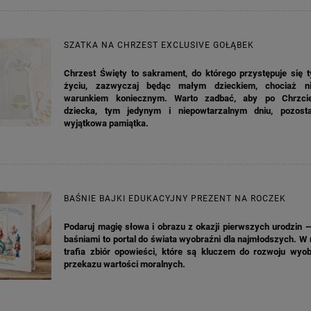
SZATKA NA CHRZEST EXCLUSIVE GOŁĄBEK
Chrzest Święty to sakrament, do którego przystępuje się t
KA PODZIĘKOWANIE ZŁOTA
GIRLANDA BIAŁE PIÓRKA ZE ZŁOTE
życiu, zazwyczaj będąc małym dzieckiem, chociaż ni
ONKA KWADRAT 10SZT
warunkiem koniecznym. Warto zadbać, aby po Chrzci
dziecka, tym jedynym i niepowtarzalnym dniu, pozost
wyjątkowa pamiątka.
6,98 zł
4,30 zł
na regularna:
9,98 zł
Cena regularna:
7,30 zł
jniższa cena:
3,00 zł
Najniższa cena:
7,30 zł
DO KOSZYKA
DO KOSZYKA
BAŚNIE BAJKI EDUKACYJNY PREZENT NA ROCZEK
Podaruj magię słowa i obrazu z okazji pierwszych urodzin 
baśniami to portal do świata wyobraźni dla najmłodszych. W
trafia zbiór opowieści, które są kluczem do rozwoju wyob
przekazu wartości moralnych.