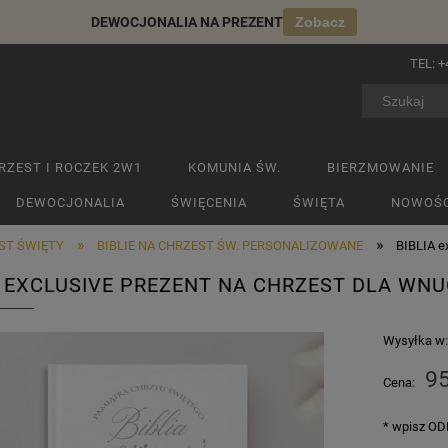
DEWOCJONALIA NA PREZENT
Zobacz
TEL:
+
RZEST I ROCZEK 2W1
KOMUNIA ŚW.
BIERZMOWANIE
DEWOCJONALIA
ŚWIĘCENIA
ŚWIĘTA
NOWOŚC
»
»
EST ŚWIĘTY
BIBLIE NA CHRZEST ŚW. PERSONALIZOWANE
BIBLIA e
A EXCLUSIVE PREZENT NA CHRZEST DLA WNU
Wysyłka w
95
Cena:
*
wpisz ODM