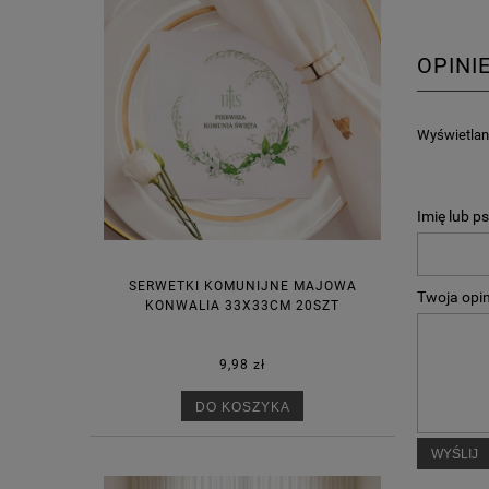
OPINI
Wyświetlane
Imię lub p
SERWETKI KOMUNIJNE MAJOWA
Twoja opin
KONWALIA 33X33CM 20SZT
9,98 zł
DO KOSZYKA
WYŚLIJ