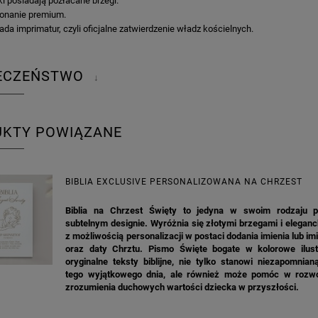
ki posiadają pozłacane brzegi.
onanie premium.
ada imprimatur, czyli oficjalne zatwierdzenie władz kościelnych.
IECZEŃSTWO
↓
UKTY POWIĄZANE
BIBLIA EXCLUSIVE PERSONALIZOWANA NA CHRZEST
Biblia na Chrzest Święty to jedyna w swoim rodzaju 
subtelnym designie. Wyróżnia się złotymi brzegami i elegan
z możliwością personalizacji w postaci dodania imienia lub im
oraz daty Chrztu. Pismo Święte bogate w kolorowe ilust
oryginalne teksty biblijne, nie tylko stanowi niezapomnia
tego wyjątkowego dnia, ale również może pomóc w rozwo
zrozumienia duchowych wartości dziecka w przyszłości.