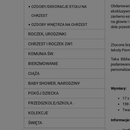
Obdarowanie
OZDOBY/DEKORACJE STOŁU NA
ekskluzywn
CHRZEST
zarówno est
na głowie i
OZDOBY WNĘTRZA NA CHRZEST
dole przest
ROCZEK, URODZINKI
CHRZEST I ROCZEK 2W1
Złocone brz
teksty Pism
KOMUNIA ŚW.
Taka Bibli
BIERZMOWANIE
podarowana
personaliza
CIĄŻA
BABY SHOWER, NARODZINY
Wymiary:
POKÓJ DZIECKA
17 x
PRZEDSZKOLE/SZKOŁA
159 
Twa
KOLEKCJE
Informacje
ŚWIĘTA