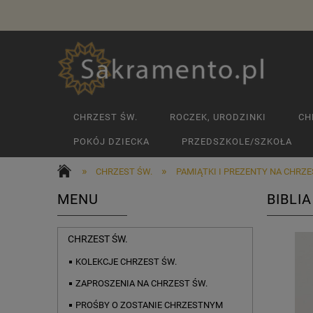
CHRZEST ŚW.
ROCZEK, URODZINKI
CH
POKÓJ DZIECKA
PRZEDSZKOLE/SZKOŁA
»
»
CHRZEST ŚW.
PAMIĄTKI I PREZENTY NA CHRZ
MENU
BIBLI
CHRZEST ŚW.
KOLEKCJE CHRZEST ŚW.
ZAPROSZENIA NA CHRZEST ŚW.
PROŚBY O ZOSTANIE CHRZESTNYM