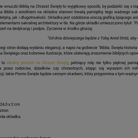
 wnuczki Biblią na Chrzest Święty to wyjątkowy sposób, by podzielić się z ni
a Biblia z aniołkiem na okładce stanowi trwałą pamiątkę tego ważnego sak
etykę, jak i długotrwałość. Okładka jest ozdobiona uroczą grafiką śpiącego a
 elementami sakralnej architektury w tle. Na górze okładki umieszczono tytuł:
"P
rzeń na dedykację i podpis. Życzenia w środku głoszą:
"Od dnia dzisiejszego będzie z Tobą Anioł Stróż, aby
egi stron dodają wydaniu elegancji, a napis na grzbiecie "Biblia. Święta histori
a Świętego oraz kolorowe ilustracje, które ułatwiają zrozumienie biblijnych opo
a to
idealny prezent na Chrzest Święty
, pełniący rolę nie tylko pięknej pam
 przez rodziców, dziadków czy chrzestnych, stając się wyrazem ich mił
cji, takie Pismo Święte będzie cennym skarbem, który przypomina o tym ważnym 
 24,5 x 2 cm
stron
rda okładka
: