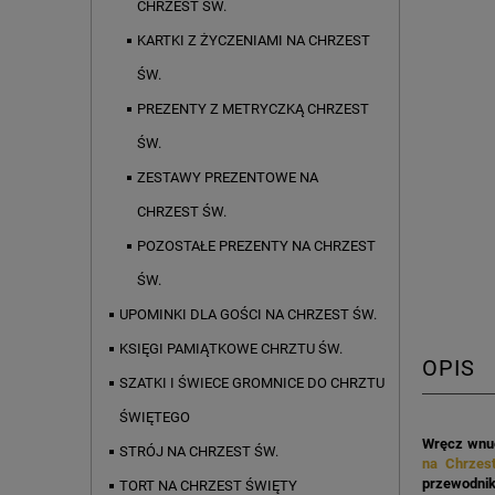
CHRZEST ŚW.
KARTKI Z ŻYCZENIAMI NA CHRZEST
ŚW.
PREZENTY Z METRYCZKĄ CHRZEST
ŚW.
ZESTAWY PREZENTOWE NA
CHRZEST ŚW.
POZOSTAŁE PREZENTY NA CHRZEST
ŚW.
UPOMINKI DLA GOŚCI NA CHRZEST ŚW.
KSIĘGI PAMIĄTKOWE CHRZTU ŚW.
OPIS
SZATKI I ŚWIECE GROMNICE DO CHRZTU
ŚWIĘTEGO
Wręcz wnuc
STRÓJ NA CHRZEST ŚW.
na Chrzes
przewodniki
TORT NA CHRZEST ŚWIĘTY