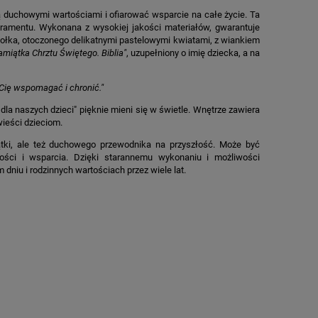
ą duchowymi wartościami i ofiarować wsparcie na całe życie. Ta
ramentu. Wykonana z wysokiej jakości materiałów, gwarantuje
niołka, otoczonego delikatnymi pastelowymi kwiatami, z wiankiem
amiątka Chrztu Świętego. Biblia"
, uzupełniony o imię dziecka, a na
 Cię wspomagać i chronić."
a dla naszych dzieci" pięknie mieni się w świetle. Wnętrze zawiera
wieści dzieciom.
iątki, ale też duchowego przewodnika na przyszłość. Może być
ości i wsparcia. Dzięki starannemu wykonaniu i możliwości
dniu i rodzinnych wartościach przez wiele lat.