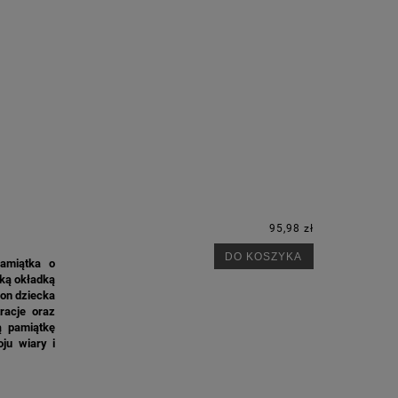
95,98 zł
DO KOSZYKA
pamiątka o
cką okładką
ion dziecka
racje oraz
ną pamiątkę
ju wiary i