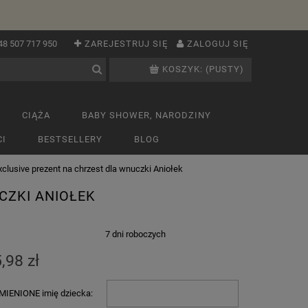
48 507 717 950
ZAREJESTRUJ SIĘ
ZALOGUJ SIĘ
KOSZYK:
(PUSTY)
CIĄŻA
BABY SHOWER, NARODZINY
I
BESTSELLERY
BLOG
xclusive prezent na chrzest dla wnuczki Aniołek
CZKI ANIOŁEK
:
7 dni roboczych
,98 zł
IENIONE imię dziecka: