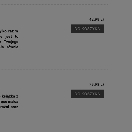
42,98 zł
DO KOSZYKA
ylko raz w
M
e jest to
e Twojego
ała równie
79,98 zł
DO KOSZYKA
— książka z
 ręce malca
raźni oraz