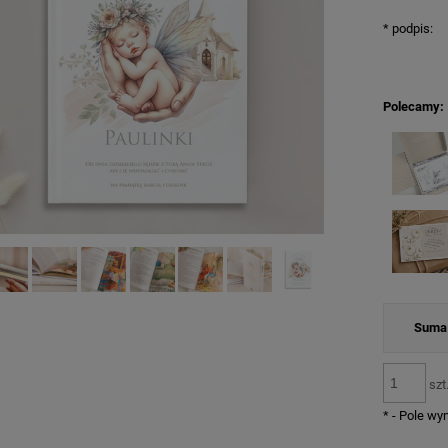
*
podpis:
Polecamy:
Suma 
szt
*
- Pole w