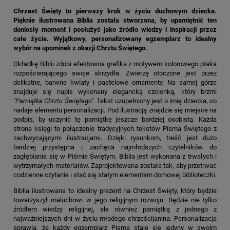
Chrzest Święty to pierwszy krok w życiu duchowym dziecka.
Pięknie ilustrowana Biblia została stworzona, by upamiętnić ten
doniosły moment i posłużyć jako źródło wiedzy i inspiracji przez
całe życie. Wyjątkowy, personalizowany egzemplarz to idealny
wybór na upominek z okazji Chrztu Świętego.
Okładkę Biblii zdobi efektowna grafika z motywem kolorowego ptaka
rozpościerającego swoje skrzydła. Zwierzę otoczone jest przez
delikatne, barwne kwiaty i pastelowe ornamenty. Na samej górze
znajduje się napis wykonany elegancką czcionką, który brzmi
"Pamiątka Chrztu Świętego"
. Tekst uzupełniony jest o imię dziecka, co
nadaje elementu personalizacji. Pod ilustracją znajdzie się miejsce na
podpis, by uczynić tę pamiątkę jeszcze bardziej osobistą. Każda
strona księgi to połączenie tradycyjnych tekstów Pisma Świętego z
zachwycającymi ilustracjami. Dzięki rysunkom, treść jest dużo
bardziej przystępna i zachęca najmłodszych czytelników do
zagłębiania się w Piśmie Świętym. Biblia jest wykonana z trwałych i
wytrzymałych materiałów. Zaprojektowana została tak, aby przetrwać
codzienne czytanie i stać się stałym elementem domowej biblioteczki.
Biblia ilustrowana to idealny prezent na Chrzest Święty, który będzie
towarzyszył maluchowi w jego religijnym rozwoju. Będzie nie tylko
źródłem wiedzy religijnej, ale również pamiątką z jednego z
najważniejszych dni w życiu młodego chrześcijanina. Personalizacja
sprawia, że każdy egzemplarz Pisma staje się jedyny w swoim