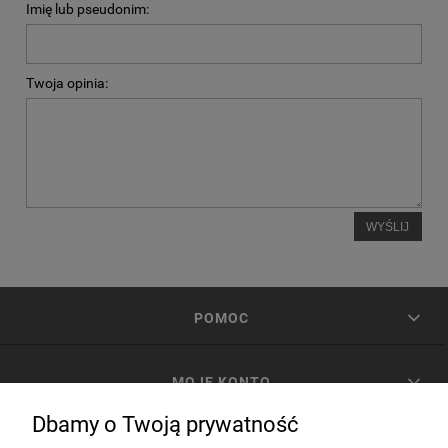
Imię lub pseudonim:
Twoja opinia:
WYŚLIJ
POMOC
MOJE KONTO
Dbamy o Twoją prywatność
PŁATNOŚCI I DOSTAWA