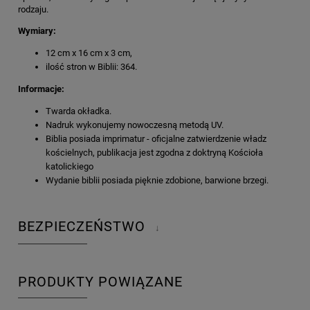
rodzaju.
Wymiary:
12 cm x 16 cm x 3 cm,
ilość stron w Biblii: 364.
Informacje:
Twarda okładka.
Nadruk wykonujemy nowoczesną metodą UV.
Biblia posiada imprimatur - oficjalne zatwierdzenie władz
kościelnych, publikacja jest zgodna z doktryną Kościoła
katolickiego
Wydanie biblii posiada pięknie zdobione, barwione brzegi.
BEZPIECZEŃSTWO
↓
PRODUKTY POWIĄZANE