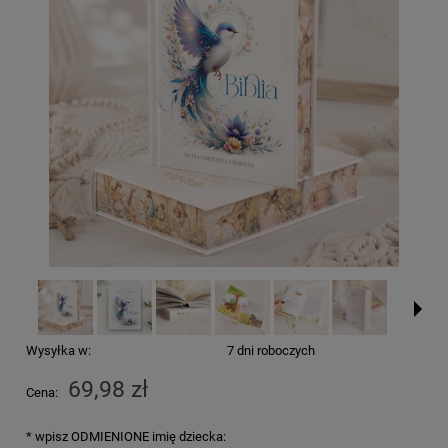
Wysyłka w:
7 dni roboczych
69,98 zł
Cena:
*
wpisz ODMIENIONE imię dziecka: