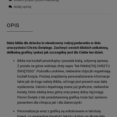
dodaj opinię
OPIS
Mała biblia dla dziecka to nieodzowny rodzaj podarunku w dniu
uroczystości Chrztu Świętego. Zachwyć swoich bliskich unikatową,
delikatną grafiką i pokaż jak szczególny jest dla Ciebie ten dzień.
Biblia ma kształt prostokątny i posiada białą, sztywną oprawę.
Z przodu na górze widnieje złoty napis "NA PAMIĄTKĘ CHRZTU
ŚWIĘTEGO". Pośrodku urokliwe, niebieskie różyczki wypełniają
kształt krzyża. Poniżej znajdziemy personalizowane informacje
takie jak do kogo należy Biblia, od kogo jest prezent oraz data
wydarzenia. Całości dopełniają znane już graficzne, niebieskie
kwiaty, które zdobią lewy górny oraz prawy dolny róg księgi.
Pismo Święte z tak przedstawioną grafiką może być zarówno
prezentem dla chłopca jak i dla dziewczynki
Personalizacja wraz z grafiką są wdrukowane w teksturę
księgi, co gwarantuje trwałość tekstu i koloru na długie lata