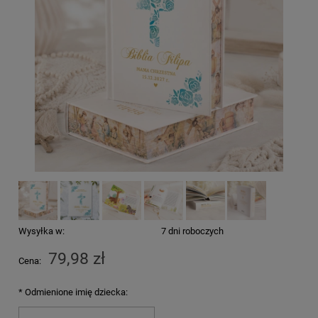
Wysyłka w:
7 dni roboczych
79,98 zł
Cena:
*
Odmienione imię dziecka: