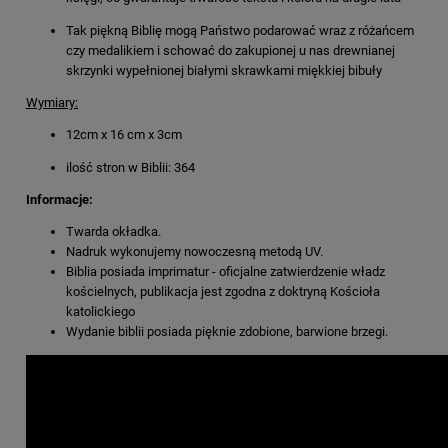
Tak piękną Biblię mogą Państwo podarować wraz z różańcem
czy medalikiem i schować do zakupionej u nas drewnianej
skrzynki wypełnionej białymi skrawkami miękkiej bibuły
Wymiary:
12cm x 16 cm x 3cm
ilość stron w Biblii: 364
Informacje:
Twarda okładka.
Nadruk wykonujemy nowoczesną metodą UV.
Biblia posiada imprimatur - oficjalne zatwierdzenie władz
kościelnych, publikacja jest zgodna z doktryną Kościoła
katolickiego
Wydanie biblii posiada pięknie zdobione, barwione brzegi.