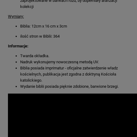
zaprojektowane w barwach różu, by dopełniały aranżacji
kolekcji
Wymiary:
Biblia: 12cm x 16 cm x 3cm
ilość stron w Biblii: 364
Informacje:
Twarda okładka.
Nadruk wykonujemy nowoczesną metodą UV.
Biblia posiada imprimatur - oficjalne zatwierdzenie władz
kościelnych, publikacja jest zgodna z doktryną Kościoła
katolickiego.
Wydanie biblii posiada pięknie zdobione, barwione brzegi.