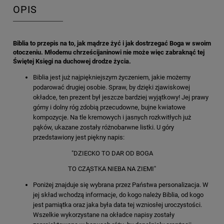
OPIS
Biblia to
przepis na to, jak mądrze żyć i jak dostrzegać Boga w swoim
otoczeniu. Młodemu chrześcijaninowi nie może więc zabraknąć tej
Świętej Księgi na duchowej drodze życia.
Biblia jest już najpiękniejszym życzeniem, jakie możemy
podarować drugiej osobie. Spraw, by dzięki zjawiskowej
okładce, ten prezent był jeszcze bardziej wyjątkowy! Jej prawy
górny i dolny róg zdobią przecudowne, bujne kwiatowe
kompozycje. Na tle kremowych i jasnych rozkwitłych już
pąków, ukazane zostały różnobarwne listki. U góry
przedstawiony jest piękny napis:
"DZIECKO TO DAR OD BOGA
TO CZĄSTKA NIEBA NA ZIEMI"
Poniżej znajduje się wybrana przez Państwa personalizacja. W
jej skład wchodzą informacje, do kogo należy Biblia, od kogo
jest pamiątka oraz jaka była data tej wzniosłej uroczystości.
Wszelkie wykorzystane na okładce napisy zostały