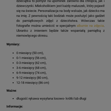
dzieciątka to pomysł na upominek zarówno dla chłopca, jak i
dziewczynki. Mlekoholikiem jest każdy maluszek, który pojawił
się na świecie. Personalizacja na body wskaże, jak dziecko ma
na imię. Z pewnością taki bodziak może posłużyć jako gadżet
do pamiątkowych zdjęć z dzieciństwa. Wówczas takie
fotografie można umieścić w specjalnym
albumie na zdjęcia
.
Ubranko z imieniem będzie także wspaniałą pamiątką z
niemowlęcego okresu.
Wymiary:
0 miesięcy (50 cm),
0-1 miesięcy (56 cm),
0-3 miesięcy (62 cm),
3-6 miesięcy (68 cm),
6-9 miesięcy (74 cm),
9-12 miesięcy (80 cm),
12-18 miesięcy (86 cm)
Ważne
:
długość rękawa wysyłana losowo- krótki lub długi
Informacje: