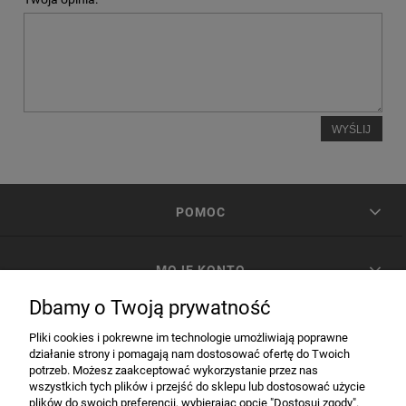
WYŚLIJ
POMOC
MOJE KONTO
Dbamy o Twoją prywatność
PŁATNOŚCI I DOSTAWA
Pliki cookies i pokrewne im technologie umożliwiają poprawne
działanie strony i pomagają nam dostosować ofertę do Twoich
potrzeb. Możesz zaakceptować wykorzystanie przez nas
INFORMACJE
wszystkich tych plików i przejść do sklepu lub dostosować użycie
plików do swoich preferencji, wybierając opcję "Dostosuj zgody".