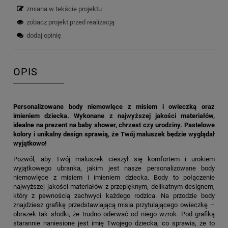
zmiana w tekście projektu
zobacz projekt przed realizacją
dodaj opinię
OPIS
Personalizowane body niemowlęce z misiem i owieczką oraz
imieniem dziecka. Wykonane z najwyższej jakości materiałów,
idealne na prezent na baby shower, chrzest czy urodziny. Pastelowe
kolory i unikalny design sprawią, że Twój maluszek będzie wyglądał
wyjątkowo!
Pozwól, aby Twój maluszek cieszył się komfortem i urokiem
wyjątkowego ubranka, jakim jest nasze personalizowane body
niemowlęce z misiem i imieniem dziecka. Body to połączenie
najwyższej jakości materiałów z przepięknym, delikatnym designem,
który z pewnością zachwyci każdego rodzica. Na przodzie body
znajdziesz grafikę przedstawiającą misia przytulającego owieczkę –
obrazek tak słodki, że trudno oderwać od niego wzrok. Pod grafiką
starannie naniesione jest imię Twojego dziecka, co sprawia, że to