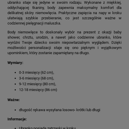
ubranko staje się jedyne w swoim rodzaju. Wykonane z miękkiej,
oddychającej tkaniny, body zapewnia maksymalny komfort dla
delikatnej skóry niemowlęcia. Praktyczne zapięcia na napy w kroku
ułatwiają szybkie przebieranie, co jest szczególnie ważne w
codziennej pielęgnacji maluszka.
Body niemowlęce to doskonały wybór na prezent z okazji baby
shower, chrztu, urodzin, a nawet jako codzienne ubranko, które
wyróżni Twoje dziecko swoim niepowtarzalnym wyglądem. Dzięki
możliwości personalizacji staje się ono pięknym i wyjątkowym
upominkiem, który zostanie zapamiętany na długo.
Wymiary:
0-3 miesięcy (62 cm),
3-6 miesięcy (68 cm),
9-12 miesięcy (80 cm),
12-18 miesięcy (86 cm)
Ważne:
długość rękawa wysyłana losowo- krótki lub długi
Informacje:
Ubranko posiada zatrzaski w kroku