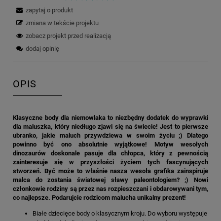
zapytaj o produkt
zmiana w tekście projektu
zobacz projekt przed realizacją
dodaj opinię
OPIS
Klasyczne body dla niemowlaka to niezbędny dodatek do wyprawki
dla maluszka, który niedługo zjawi się na świecie! Jest to pierwsze
ubranko, jakie maluch przywdziewa w swoim życiu ;) Dlatego
powinno być ono absolutnie wyjątkowe! Motyw wesołych
dinozaurów doskonale pasuje dla chłopca, który z pewnością
zainteresuje się w przyszłości życiem tych fascynujących
stworzeń. Być może to właśnie nasza wesoła grafika zainspiruje
malca do zostania światowej sławy paleontologiem? ;) Nowi
członkowie rodziny są przez nas rozpieszczani i obdarowywani tym,
co najlepsze. Podarujcie rodzicom malucha unikalny prezent!
Białe dziecięce body o klasycznym kroju. Do wyboru występuje