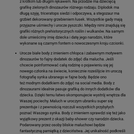
z krótkim lub długim rękawem. Na przodzie ma dziecięcą
grafikę zielonych dinozaurów różnego rodzaju. Diplodok ma
długą szyję, triceratops siedzi i odpoczywa, a stegozaur ma
grzbiet dekorowany grzebieniem łusek. Wszystkie gady mają
przyjazne uśmiechy i urocze pyszczki. Między nimi znajdują się
grafiki różnych prehistorycznych roślin i wulkanów. Na samym
dole umieścimy imię dziecka i datę jego narodzin, które
wykonane są czarnym fontem o nowoczesnym kroju czcionki.
Urocze białe body z imieniem chłopca i zabawnym motywem
dinozaurów to fajny dodatek do zdjęć dla malucha. Jeśli
chcecie poinformować całą rodzinę o pojawieniu się jej
nowego członka na świecie, koniecznie roześlijcie im uroczą
fotografię synka ubranego w fajne body. Będzie ono
też modnym dodatkiem do zdjęć na social media. Body z
dinozaurami idealnie pasuje grafiką do innych dodatków dla
dziecka. Dzięki temu łatwo skomponujecie wystrój wnętrza dla
Waszej pociechy. Maluch w uroczym ubranku super się
prezentuje i z pewnością rozczuli wszystkich przybyłych
poznać Waszego synka. Body z imieniem sprawdzi się też jako
wyjątkowy prezent z okazji baby-shower czy narodzin dziecka.
Podarowany przez osoby bliskie maluchowi będzie
fantastyczną pamiątką z dzieciństwa. Jej unikalność podkreśli