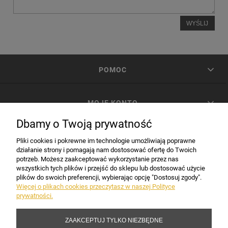
WYŚLIJ
POMOC
MOJE KONTO
Dbamy o Twoją prywatność
PŁATNOŚCI I DOSTAWA
Pliki cookies i pokrewne im technologie umożliwiają poprawne
działanie strony i pomagają nam dostosować ofertę do Twoich
potrzeb. Możesz zaakceptować wykorzystanie przez nas
INFORMACJE
wszystkich tych plików i przejść do sklepu lub dostosować użycie
plików do swoich preferencji, wybierając opcję "Dostosuj zgody".
Więcej o plikach cookies przeczytasz w naszej Polityce
prywatności.
DANE FIRMY
ZAAKCEPTUJ TYLKO NIEZBĘDNE