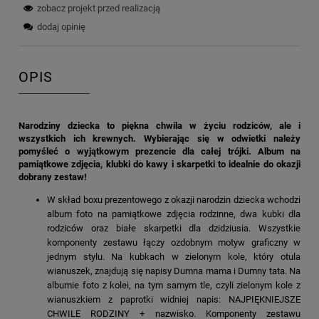
zobacz projekt przed realizacją
dodaj opinię
OPIS
Narodziny dziecka to piękna chwila w życiu rodziców, ale i
wszystkich ich krewnych. Wybierając się w odwietki należy
pomyśleć o wyjątkowym prezencie dla całej trójki. Album na
pamiątkowe zdjęcia, klubki do kawy i skarpetki to idealnie do okazji
dobrany zestaw!
W skład boxu prezentowego z okazji narodzin dziecka wchodzi
album foto na pamiątkowe zdjęcia rodzinne, dwa kubki dla
rodziców oraz białe skarpetki dla dzidziusia. Wszystkie
komponenty zestawu łączy ozdobnym motyw graficzny w
jednym stylu. Na kubkach w zielonym kole, który otula
wianuszek, znajdują się napisy Dumna mama i Dumny tata. Na
albumie foto z kolei, na tym samym tle, czyli zielonym kole z
wianuszkiem z paprotki widniej napis: NAJPIĘKNIEJSZE
CHWILE RODZINY + nazwisko. Komponenty zestawu