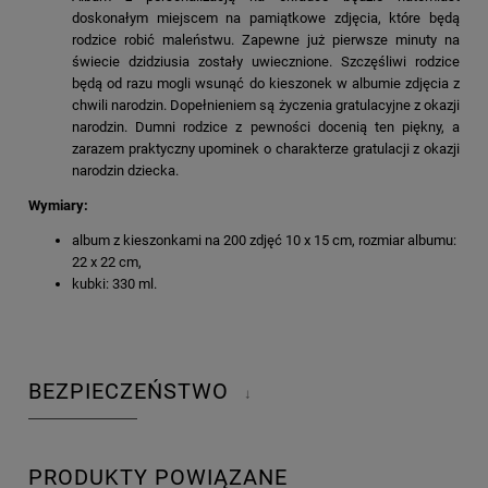
doskonałym miejscem na pamiątkowe zdjęcia, które będą
rodzice robić maleństwu. Zapewne już pierwsze minuty na
świecie dzidziusia zostały uwiecznione. Szczęśliwi rodzice
będą od razu mogli wsunąć do kieszonek w albumie zdjęcia z
chwili narodzin. Dopełnieniem są życzenia gratulacyjne z okazji
narodzin. Dumni rodzice z pewności docenią ten piękny, a
zarazem praktyczny upominek o charakterze gratulacji z okazji
narodzin dziecka.
Wymiary:
album z kieszonkami na 200 zdjęć 10 x 15 cm, rozmiar albumu:
22 x 22 cm,
kubki: 330 ml.
BEZPIECZEŃSTWO
↓
PRODUKTY POWIĄZANE