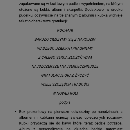
zapakowane są w kraftowym pudle z wypełnieniem, na którym
ułożone są kubki, album i skarpetki. Dodatkowo, w środku
pudełku, oczywiście na tle znanym z albumu i kubka widnieje
tekst o charakterze gratulacji:
KOCHANI
BARDZO CIESZYMY SIĘ Z NARODZIN
WASZEGO DZIECKA I PRAGNIEMY
Z CAŁEGO SERCA ZŁOŻYĆ WAM
NAJSZCZERSZE I NAJSERDECZNIEJSZE
GRATULACJE ORAZ ŻYCZYĆ
WIELE SZCZĘŚCIA I RADOŚCI
W NOWEJ ROLI
podpis
Box prezentowy na pierwsze odwiedziny po narodzinach, z
albumem i kubkami ucieszy świeżo upieczonych rodziców.
Kubki przydadzą się do kawy, której teraz będzie potrzeba.
Album z personalizacją na okładce będzie natomiast