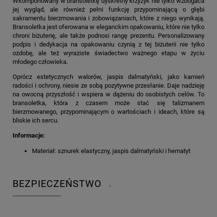
Wkomponowany w bransoletkę dyskretny krzyżyk nie tylko wzbogaca
jej wygląd, ale również pełni funkcję przypominającą o głębi
sakramentu bierzmowania i zobowiązaniach, które z niego wynikają.
Bransoletka jest oferowana w eleganckim opakowaniu, które nie tylko
chroni biżuterię, ale także podnosi rangę prezentu. Personalizowany
podpis i dedykacja na opakowaniu czynią z tej biżuterii nie tylko
ozdobę, ale też wyraziste świadectwo ważnego etapu w życiu
młodego człowieka.
Oprócz estetycznych walorów, jaspis dalmatyński, jako kamień
radości i ochrony, niesie ze sobą pozytywne przesłanie. Daje nadzieję
na owocną przyszłość i wspiera w dążeniu do osobistych celów. To
bransoletka, która z czasem może stać się talizmanem
bierzmowanego, przypominającym o wartościach i ideach, które są
bliskie ich sercu.
Informacje:
Materiał: sznurek elastyczny, jaspis dalmatyński i hematyt
BEZPIECZEŃSTWO
↓