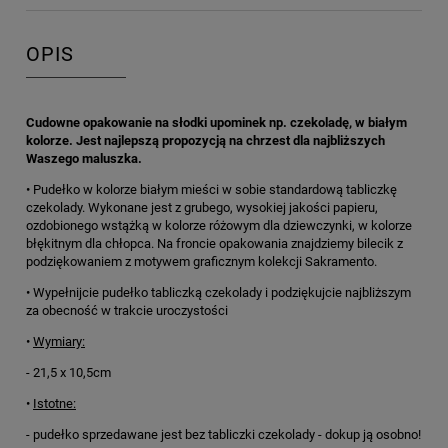
OPIS
Cudowne opakowanie na słodki upominek np. czekoladę, w białym
kolorze. Jest najlepszą propozycją na chrzest dla najbliższych
Waszego maluszka.
• Pudełko w kolorze białym mieści w sobie standardową tabliczkę
czekolady. Wykonane jest z grubego, wysokiej jakości papieru,
ozdobionego wstążką w kolorze różowym dla dziewczynki, w kolorze
błękitnym dla chłopca. Na froncie opakowania znajdziemy bilecik z
podziękowaniem z motywem graficznym kolekcji Sakramento.
• Wypełnijcie pudełko tabliczką czekolady i podziękujcie najbliższym
za obecność w trakcie uroczystości
•
Wymiary:
- 21,5 x 10,5cm
•
Istotne:
- pudełko sprzedawane jest bez tabliczki czekolady - dokup ją osobno!