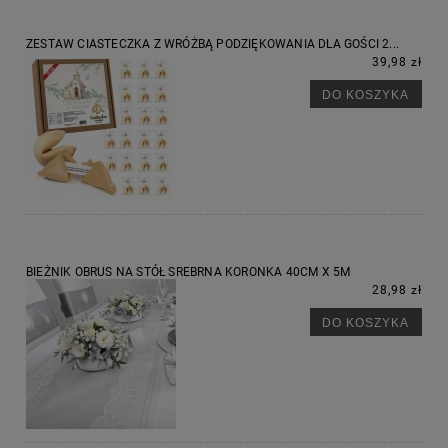
ZESTAW CIASTECZKA Z WRÓŻBĄ PODZIĘKOWANIA DLA GOŚCI 2...
39,98 zł
DO KOSZYKA
BIEŻNIK OBRUS NA STÓŁ SREBRNA KORONKA 40CM X 5M
28,98 zł
DO KOSZYKA