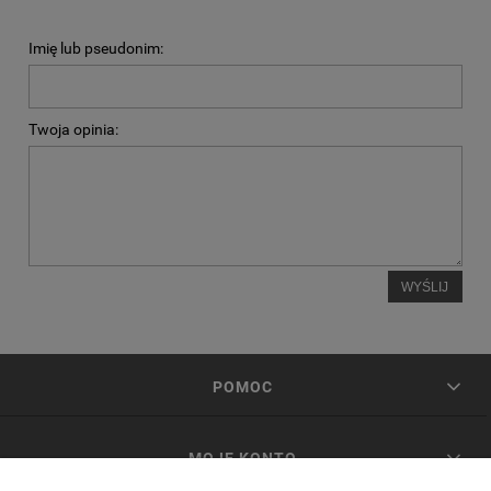
Imię lub pseudonim:
Twoja opinia:
WYŚLIJ
POMOC
MOJE KONTO