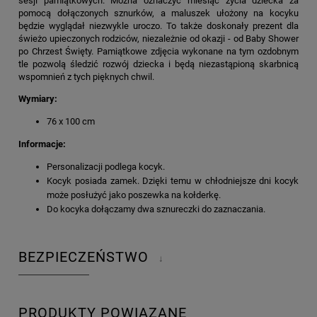
sesji pamiątkowych. Można oznaczyć miesiąc życia dziecka za
pomocą dołączonych sznurków, a maluszek ułożony na kocyku
będzie wyglądał niezwykle uroczo. To także doskonały prezent dla
świeżo upieczonych rodziców, niezależnie od okazji - od Baby Shower
po Chrzest Święty. Pamiątkowe zdjęcia wykonane na tym ozdobnym
tle pozwolą śledzić rozwój dziecka i będą niezastąpioną skarbnicą
wspomnień z tych pięknych chwil.
Wymiary:
76 x 100
cm
Informacje:
Personalizacji podlega kocyk.
Kocyk posiada zamek. Dzięki temu w chłodniejsze dni kocyk
może posłużyć jako poszewka na kołderkę.
Do kocyka dołączamy dwa sznureczki do zaznaczania.
BEZPIECZEŃSTWO
↓
PRODUKTY POWIĄZANE