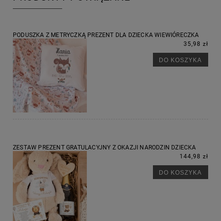
PODUSZKA Z METRYCZKĄ PREZENT DLA DZIECKA WIEWIÓRECZKA
35,98 zł
DO KOSZYKA
ZESTAW PREZENT GRATULACYJNY Z OKAZJI NARODZIN DZIECKA
144,98 zł
DO KOSZYKA