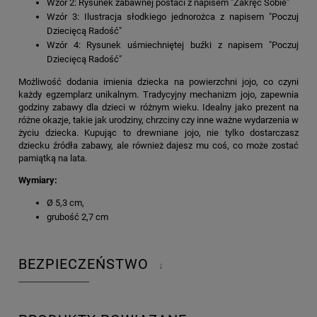
Wzór 2: Rysunek zabawnej postaci z napisem "Zakręć Sobie"
Wzór 3: Ilustracja słodkiego jednorożca z napisem "Poczuj
Dziecięcą Radość"
Wzór 4: Rysunek uśmiechniętej buźki z napisem "Poczuj
Dziecięcą Radość"
Możliwość dodania imienia dziecka na powierzchni jojo, co czyni
każdy egzemplarz unikalnym. Tradycyjny mechanizm jojo, zapewnia
godziny zabawy dla dzieci w różnym wieku. Idealny jako prezent na
różne okazje, takie jak urodziny, chrzciny czy inne ważne wydarzenia w
życiu dziecka. Kupując to drewniane jojo, nie tylko dostarczasz
dziecku źródła zabawy, ale również dajesz mu coś, co może zostać
pamiątką na lata.
Wymiary:
Ø 5,3 cm,
grubość 2,7 cm
BEZPIECZEŃSTWO
↓