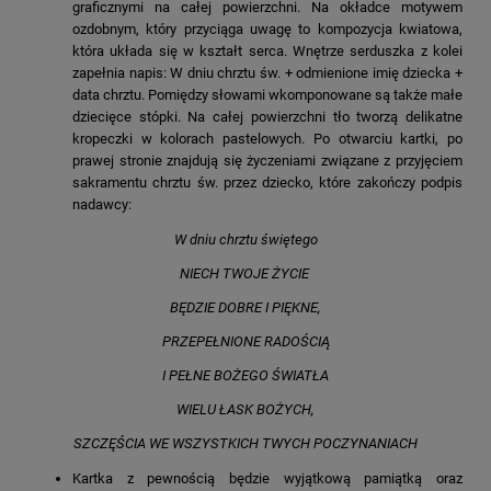
graficznymi na całej powierzchni. Na okładce motywem
ozdobnym, który przyciąga uwagę to kompozycja kwiatowa,
która układa się w kształt serca. Wnętrze serduszka z kolei
zapełnia napis: W dniu chrztu św. + odmienione imię dziecka +
data chrztu. Pomiędzy słowami wkomponowane są także małe
dziecięce stópki. Na całej powierzchni tło tworzą delikatne
kropeczki w kolorach pastelowych. Po otwarciu kartki, po
prawej stronie znajdują się życzeniami związane z przyjęciem
sakramentu chrztu św. przez dziecko, które zakończy podpis
nadawcy:
W dniu chrztu świętego
NIECH TWOJE ŻYCIE
BĘDZIE DOBRE I PIĘKNE,
PRZEPEŁNIONE RADOŚCIĄ
I PEŁNE BOŻEGO ŚWIATŁA
WIELU ŁASK BOŻYCH,
SZCZĘŚCIA WE WSZYSTKICH TWYCH POCZYNANIACH
Kartka z pewnością będzie wyjątkową pamiątką oraz