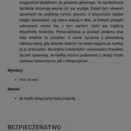
eleganckim dodatkiem do prezentu głównego. Te symboliczne
życzenia skrywają więcej niż się wydaje. Dzięki tym słowom
zawartych na ozdobnej kartce, dziecko w przyszłości będzie
mogło dowiedzieć się nieco więcej o dniu, w którym przyjęło
sakrament chrztu św. i tym samym stało się częścią
Wspólnoty Kościoła. Personalizacja w postaci podpisu oraz
daty właśnie to umożliwi. A same życzenia z pewnością
nabiorą mocy, gdy dorosłe dziecko na nowo sięgnie po kartkę,
by je przeczytać. Neutralna kolorystyka i uniwersalny charakter
życzeń sprawiają, że kartkę można podarować z okazji chrztu
zarówno dziewczynce, jak i chłopczykowi.
Wymiary:
14 x 14 cm.
Ważne:
do kartki dołączamy białą kopertę.
BEZPIECZEŃSTWO
↓