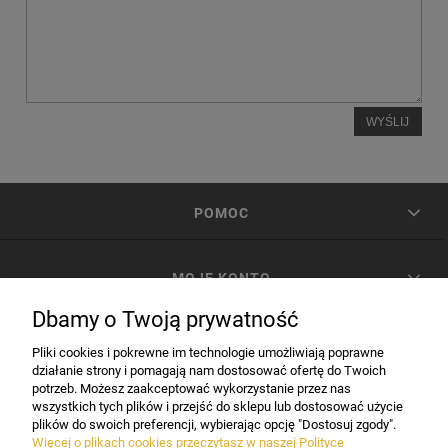
WYŚLIJ
POMOC
MOJE KONTO
Dbamy o Twoją prywatność
PŁATNOŚCI I DOSTAWA
Pliki cookies i pokrewne im technologie umożliwiają poprawne
działanie strony i pomagają nam dostosować ofertę do Twoich
potrzeb. Możesz zaakceptować wykorzystanie przez nas
INFORMACJE
wszystkich tych plików i przejść do sklepu lub dostosować użycie
plików do swoich preferencji, wybierając opcję "Dostosuj zgody".
Więcej o plikach cookies przeczytasz w naszej Polityce