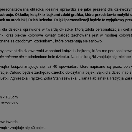
personalizowaną okładką idealnie sprawdzi się jako prezent dla dziewczy
ustracje. Okładkę książki z bajkami zdobi grafika, która przedstawia motyl
ek na urodzinki, Dzień Dziecka. Dzięki personalizacji będzie to wyjątkowy prez
i dla dziecka oprawione w twardą okładkę, którą zdobi personalizacja i cieka
lki oraz piękne kolorowe kwiaty. Całość zachowana jest w modnej koloryst
nane są ozdobnymi czcionkami, które prezentują się stylowo.
ny prezent dla dziewczynki w postaci książki z bajkami, która ma personalizo
ie spisane dla
+ odmienione imię dziecka. Na dole książki znajduje się miejsce
ątrz książki znajduje się, aż 40 opowiadań, które napisane są przez polsk
tracje. Całość będzie zachęcać dziecko do czytania bajek. Bajki dla dzieci napis
Letki, Agnieszka Frączek, Zofia Staniszewska, Liliana Fabisińska, Patrycja Za
m x 16,5cm
ć stron: 215
:
wa twarda.
ątrz znajduje się 40 bajek.