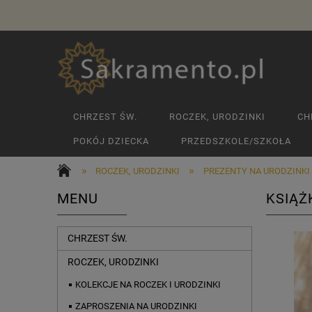
CHRZEST ŚW.
ROCZEK, URODZINKI
CH
POKÓJ DZIECKA
PRZEDSZKOLE/SZKOŁA
»
»
ROCZEK, URODZINKI
PREZENTY NA URODZINKI
MENU
KSIĄŻ
CHRZEST ŚW.
ROCZEK, URODZINKI
KOLEKCJE NA ROCZEK I URODZINKI
ZAPROSZENIA NA URODZINKI