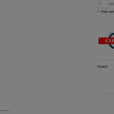
szt
*
- Pole w
Ocena: