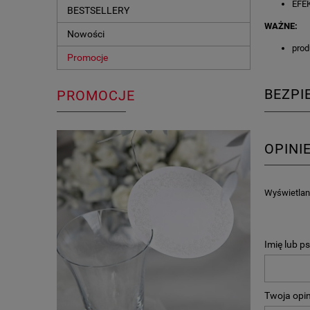
EFEK
BESTSELLERY
WAŻNE:
Nowości
prod
Promocje
BEZP
PROMOCJE
OPINI
Wyświetlane
Imię lub p
Twoja opin