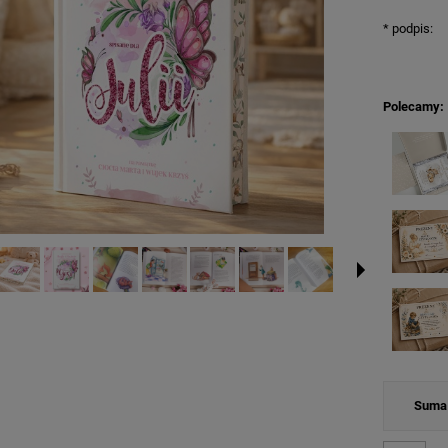
*
podpis:
Polecamy:
Suma 