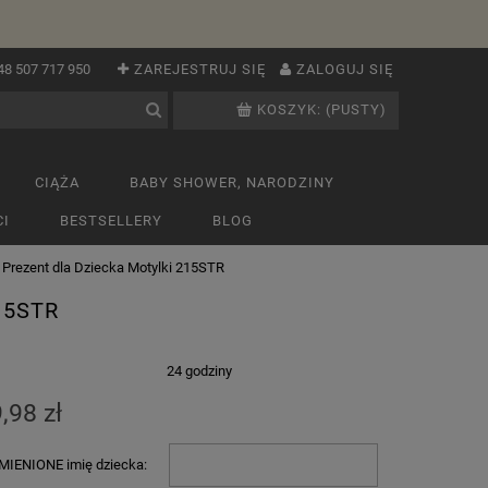
48 507 717 950
ZAREJESTRUJ SIĘ
ZALOGUJ SIĘ
KOSZYK:
(PUSTY)
CIĄŻA
BABY SHOWER, NARODZINY
I
BESTSELLERY
BLOG
 Prezent dla Dziecka Motylki 215STR
15STR
:
24 godziny
,98 zł
IENIONE imię dziecka: