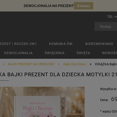
DEWOCJONALIA NA PREZENT
Zobacz
TEL:
+
RZEST I ROCZEK 2W1
KOMUNIA ŚW.
BIERZMOWANIE
DEWOCJONALIA
ŚWIĘCENIA
ŚWIĘTA
NOWOŚC
»
»
»
BAJKI PREZENT NA URODZINY
Bajki Dla Dzieci
KSIĄŻKA Bajki
KA BAJKI PREZENT DLA DZIECKA MOTYLKI 2
Wysyłka w
69
Cena:
*
wpisz ODM