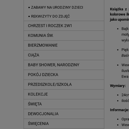
ZABAWY NA URODZINY DZIECI
Książka z 
kolorowe il
REKWIZYTY DO ZDJĘĆ
jako upomin
CHRZEST I ROCZEK 2W1
Bajk
moty
KOMUNIA ŚW.
wyko
BIERZMOWANIE
Pięk
CIĄŻA
Baśn
BABY SHOWER, NARODZINY
Wewn
ilus
POKÓJ DZIECKA
Ewa 
PRZEDSZKOLE/SZKOŁA
Wymiary:
KOLEKCJE
24c
iloś
ŚWIĘTA
Informacje
DEWOCJONALIA
Opra
ŚWIĘCENIA
Wewn