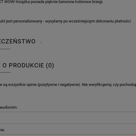
T WOW! Książka posiada pięknie barwione kolorowe brzegi.
ukt jest personalizowany - wysyłamy po wcześniejszym dokonaniu płatności
IECZEŃSTWO
↓
E O PRODUKCIE (0)
 są wszystkie opinie (pozytywne i negatywne). Nie weryfikujemy, czy pochodzą o
seudonim:
ia: