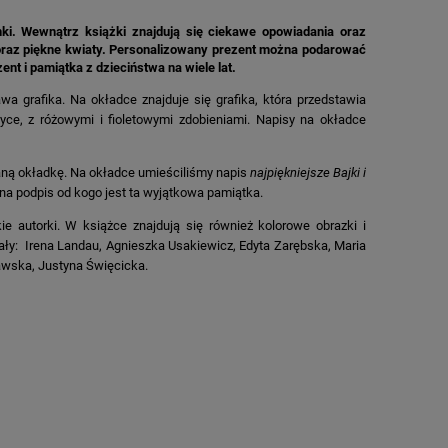
nki. Wewnątrz książki znajdują się ciekawe opowiadania oraz
ki oraz piękne kwiaty. Personalizowany prezent można podarować
ent i pamiątka z dzieciństwa na wiele lat.
wa grafika. Na okładce znajduje się grafika, która przedstawia
yce, z różowymi i fioletowymi zdobieniami. Napisy na okładce
waną okładkę. Na okładce umieściliśmy napis
najpiękniejsze Bajki i
 na podpis od kogo jest ta wyjątkowa pamiątka.
ie autorki. W książce znajdują się również kolorowe obrazki i
ały:
Irena Landau, Agnieszka Usakiewicz, Edyta Zarębska, Maria
rawska, Justyna Święcicka.