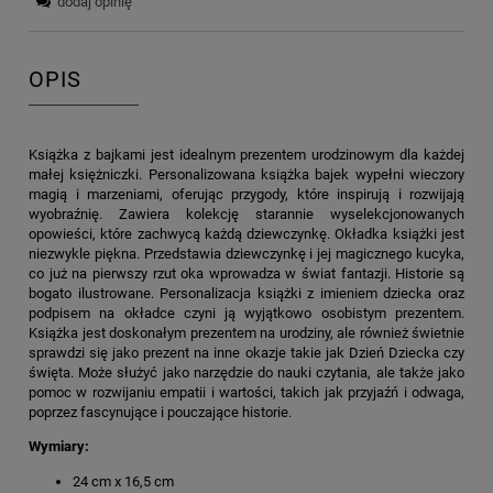
dodaj opinię
OPIS
Książka z bajkami jest idealnym prezentem urodzinowym dla każdej
małej księżniczki. Personalizowana książka bajek wypełni wieczory
magią i marzeniami, oferując przygody, które inspirują i rozwijają
wyobraźnię. Zawiera kolekcję starannie wyselekcjonowanych
opowieści, które zachwycą każdą dziewczynkę. Okładka książki jest
niezwykle piękna. Przedstawia dziewczynkę i jej magicznego kucyka,
co już na pierwszy rzut oka wprowadza w świat fantazji. Historie są
bogato ilustrowane. Personalizacja książki z imieniem dziecka oraz
podpisem na okładce czyni ją wyjątkowo osobistym prezentem.
Książka jest doskonałym prezentem na urodziny, ale również świetnie
sprawdzi się jako prezent na inne okazje takie jak Dzień Dziecka czy
święta. Może służyć jako narzędzie do nauki czytania, ale także jako
pomoc w rozwijaniu empatii i wartości, takich jak przyjaźń i odwaga,
poprzez fascynujące i pouczające historie.
Wymiary:
24 cm x 16,5 cm