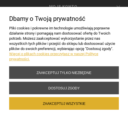
MOJE KONTO
Dbamy o Twoją prywatność
PŁATNOŚCI I DOSTAWA
Pliki cookies i pokrewne im technologie umożliwiają poprawne
działanie strony i pomagają nam dostosować ofertę do Twoich
potrzeb. Możesz zaakceptować wykorzystanie przez nas
INFORMACJE
wszystkich tych plików i przejść do sklepu lub dostosować użycie
plików do swoich preferencji, wybierając opcję "Dostosuj zgody".
Więcej o plikach cookies przeczytasz w naszej Polityce
prywatności.
DANE FIRMY
ZAAKCEPTUJ TYLKO NIEZBĘDNE
Copyright 2017-2026 Sakramento.pl
DOSTOSUJ ZGODY
ZAAKCEPTUJ WSZYSTKIE
POKAŻ PEŁNĄ WERSJĘ STRONY
Sklep internetowy Shoper Premium