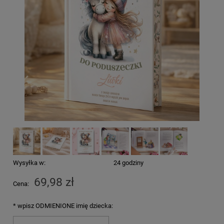
Wysyłka w:
24 godziny
69,98 zł
Cena:
*
wpisz ODMIENIONE imię dziecka: