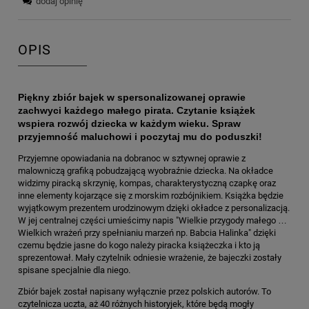
dodaj opinię
OPIS
Piękny zbiór bajek w spersonalizowanej oprawie
zachwyci każdego małego pirata. Czytanie książek
wspiera rozwój dziecka w każdym wieku. Spraw
przyjemność maluchowi i poczytaj mu do poduszki!
Przyjemne opowiadania na dobranoc w sztywnej oprawie z
malowniczą grafiką pobudzającą wyobraźnie dziecka. Na okładce
widzimy piracką skrzynię, kompas, charakterystyczną czapkę oraz
inne elementy kojarzące się z morskim rozbójnikiem. Książka będzie
wyjątkowym prezentem urodzinowym dzięki okładce z personalizacją.
W jej centralnej części umieścimy napis "Wielkie przygody małego …
Wielkich wrażeń przy spełnianiu marzeń np. Babcia Halinka" dzięki
czemu będzie jasne do kogo należy piracka książeczka i kto ją
sprezentował. Mały czytelnik odniesie wrażenie, że bajeczki zostały
spisane specjalnie dla niego.
Zbiór bajek został napisany wyłącznie przez polskich autorów. To
czytelnicza uczta, aż 40 różnych historyjek, które będą mogły