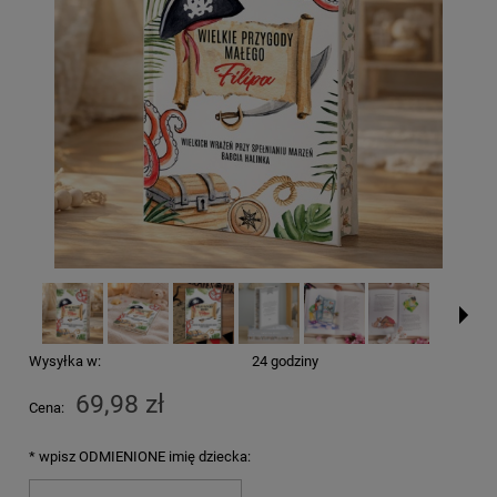
Wysyłka w:
24 godziny
69,98 zł
Cena:
*
wpisz ODMIENIONE imię dziecka: