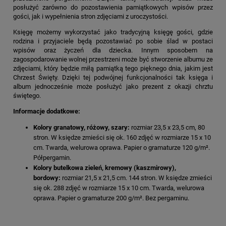
posłużyć zarówno do pozostawienia pamiątkowych wpisów przez
gości, jak i wypełnienia stron zdjęciami z uroczystości.
Księgę możemy wykorzystać jako tradycyjną księgę gości, gdzie
rodzina i przyjaciele będą pozostawiać po sobie ślad w postaci
wpisów oraz życzeń dla dziecka. Innym sposobem na
zagospodarowanie wolnej przestrzeni może być stworzenie albumu ze
zdjęciami, który będzie miłą pamiątką tego pięknego dnia, jakim jest
Chrzest Święty. Dzięki tej podwójnej funkcjonalności tak księga i
album jednocześnie może posłużyć jako prezent z okazji chrztu
świętego.
Informacje dodatkowe:
Kolory granatowy, różowy, szary:
rozmiar 23,5 x 23,5 cm, 80
stron. W księdze zmieści się ok. 160 zdjęć w rozmiarze 15 x 10
cm. Twarda, welurowa oprawa. Papier o gramaturze 120 g/m².
Półpergamin.
Kolory butelkowa zieleń, kremowy (kaszmirowy),
bordowy:
rozmiar 21,5 x 21,5 cm. 144 stron. W księdze zmieści
się ok. 288 zdjęć w rozmiarze 15 x 10 cm. Twarda, welurowa
oprawa. Papier o gramaturze 200 g/m². Bez pergaminu.