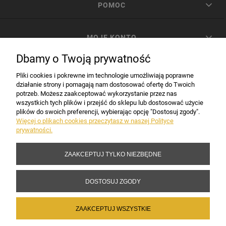
POMOC
MOJE KONTO
Dbamy o Twoją prywatność
PŁATNOŚCI I DOSTAWA
Pliki cookies i pokrewne im technologie umożliwiają poprawne
działanie strony i pomagają nam dostosować ofertę do Twoich
potrzeb. Możesz zaakceptować wykorzystanie przez nas
INFORMACJE
wszystkich tych plików i przejść do sklepu lub dostosować użycie
plików do swoich preferencji, wybierając opcję "Dostosuj zgody".
Więcej o plikach cookies przeczytasz w naszej Polityce
prywatności.
DANE FIRMY
ZAAKCEPTUJ TYLKO NIEZBĘDNE
Copyright 2017-2026 Sakramento.pl
DOSTOSUJ ZGODY
ZAAKCEPTUJ WSZYSTKIE
POKAŻ PEŁNĄ WERSJĘ STRONY