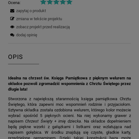
Ocena:
zapytaj o produkt
zmiana w tekście projektu
zobacz projekt przed realizacją
dodaj opinię
OPIS
Idealna na chrzest św. Księga Pamiątkowa z pięknym welurem na
okładce pozwoli zgromadzić wspomnienia z Chrztu Świętego przez
długie lata!
Stworzona z największą starannością księga pamiątkowa Chrztu
Świętego, która zapewni moc wspomnień rodzinie i przyjaciołom.
Sztywna okładka została ozdobiona welurem, którego kolor możecie
wybrać spośród 5 pięknych ocieni. Na niej wykonamy grawer z
napisem
Chrzest Święty + imię dziecka
. Na okładce dopełnieniem
będą piękne wzorki z gałązkami i listkami oraz wzlatująca nad
napisem gołębica. W środku znajdują się czyste, gładkie karty,
przedzielone pergaminem. Dzięki takiej konstrukcji baza może