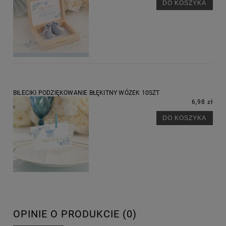
DO KOSZYKA
BILECIKI PODZIĘKOWANIE BŁĘKITNY WÓZEK 10SZT
6,98 zł
DO KOSZYKA
OPINIE O PRODUKCIE (0)