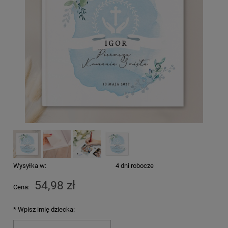
Wysyłka w:
4 dni robocze
54,98 zł
Cena:
*
Wpisz imię dziecka: