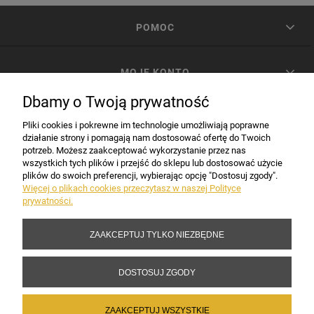
POMOC
MOJE KONTO
Dbamy o Twoją prywatność
PŁATNOŚCI I DOSTAWA
Pliki cookies i pokrewne im technologie umożliwiają poprawne
działanie strony i pomagają nam dostosować ofertę do Twoich
potrzeb. Możesz zaakceptować wykorzystanie przez nas
INFORMACJE
wszystkich tych plików i przejść do sklepu lub dostosować użycie
plików do swoich preferencji, wybierając opcję "Dostosuj zgody".
Więcej o plikach cookies przeczytasz w naszej Polityce
prywatności.
DANE FIRMY
ZAAKCEPTUJ TYLKO NIEZBĘDNE
Copyright 2017-2026 Sakramento.pl
DOSTOSUJ ZGODY
ZAAKCEPTUJ WSZYSTKIE