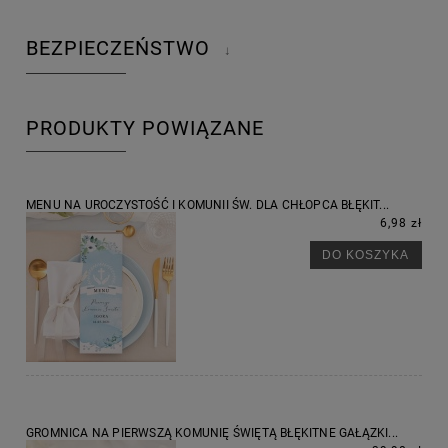
BEZPIECZEŃSTWO
↓
PRODUKTY POWIĄZANE
MENU NA UROCZYSTOŚĆ I KOMUNII ŚW. DLA CHŁOPCA BŁĘKIT...
6,98 zł
DO KOSZYKA
GROMNICA NA PIERWSZĄ KOMUNIĘ ŚWIĘTĄ BŁĘKITNE GAŁĄZKI...