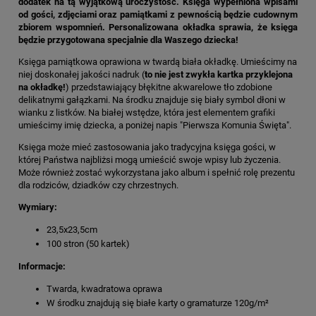
dodatek na tą wyjątkową uroczystość. Księga wypełniona wpisami
od gości, zdjęciami oraz pamiątkami z pewnością będzie cudownym
zbiorem wspomnień. Personalizowana okładka sprawia, że księga
będzie przygotowana specjalnie dla Waszego dziecka!
Księga pamiątkowa oprawiona w twardą biała okładkę. Umieścimy na
niej doskonałej jakości nadruk (
to nie jest zwykła kartka przyklejona
na okładkę!
) przedstawiający błękitne akwarelowe tło zdobione
delikatnymi gałązkami. Na środku znajduje się biały symbol dłoni w
wianku z listków. Na białej wstędze, która jest elementem grafiki
umieścimy imię dziecka, a poniżej napis "Pierwsza Komunia Święta".
Księga może mieć zastosowania jako tradycyjna księga gości, w
której Państwa najbliżsi mogą umieścić swoje wpisy lub życzenia.
Może również zostać wykorzystana jako album i spełnić rolę prezentu
dla rodziców, dziadków czy chrzestnych.
Wymiary:
23,5x23,5cm
100 stron (50 kartek)
Informacje:
Twarda, kwadratowa oprawa
W środku znajdują się białe karty o gramaturze 120g/m²