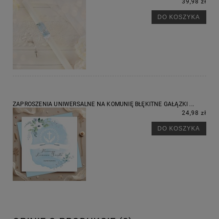
39,98 zł
DO KOSZYKA
ZAPROSZENIA UNIWERSALNE NA KOMUNIĘ BŁĘKITNE GAŁĄZKI ...
24,98 zł
DO KOSZYKA