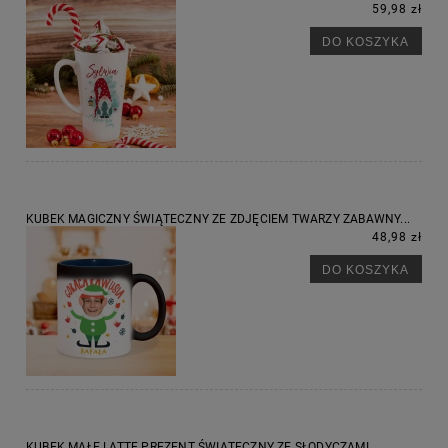
59,98 zł
DO KOSZYKA
KUBEK MAGICZNY ŚWIĄTECZNY ZE ZDJĘCIEM TWARZY ZABAWNY...
48,98 zł
DO KOSZYKA
KUBEK MAŁE LATTE PREZENT ŚWIĄTECZNY ZE SŁODYCZAMI