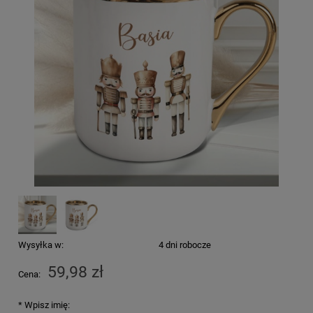
Wysyłka w:
4 dni robocze
59,98 zł
Cena:
*
Wpisz imię: