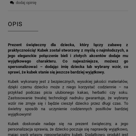
dodaj opinię
OPIS
Prezent świąteczny dla dziecka, który łączy zabawę z
praktycznością! Kubek został stworzony z myślą o najmłodszych, a
jego eleganckie połączenie bieli i złotych akcentów dodaje mu
wyjątkowego charakteru. Co najważniejsze, możesz go
spersonalizować – dodając imię dziecka lub wybrany wzór, co
sprawi, że kubek stanie się jeszcze bardziej wyjątkowy.
Kubek wykonany jest z bezpiecznych, wysokiej jakości materiałów,
dzięki czemu dziecko może z niego korzystać codziennie – na
przykład podczas picia ulubionego kakao, herbatki czy soku.
Zastosowanie trwałej technologii nadruku gwarantuje, że wybrany
wzór nie zmyje się i będzie cieszył dziecko przez długi czas. To
świetny sposób na uczynienie codziennych posiłków bardziej
wyjątkowymi!
Kubek doskonale nadaje się na prezent świąteczny, a jego
personalizacja sprawia, że dziecko poczuje się naprawdę wyjątkowo,
mając swój własny, niepowtarzalny kubek. Dodatkowo, produkt jest