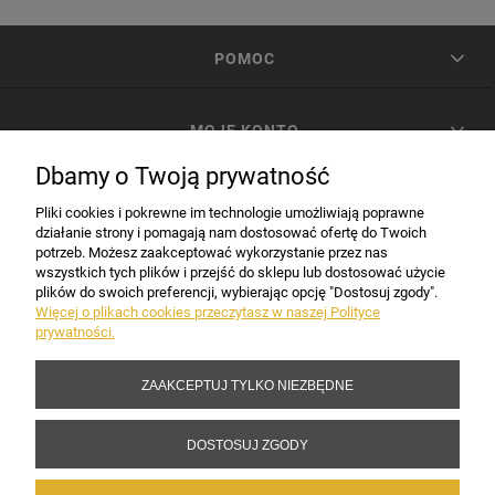
POMOC
MOJE KONTO
Dbamy o Twoją prywatność
PŁATNOŚCI I DOSTAWA
Pliki cookies i pokrewne im technologie umożliwiają poprawne
działanie strony i pomagają nam dostosować ofertę do Twoich
potrzeb. Możesz zaakceptować wykorzystanie przez nas
INFORMACJE
wszystkich tych plików i przejść do sklepu lub dostosować użycie
plików do swoich preferencji, wybierając opcję "Dostosuj zgody".
Więcej o plikach cookies przeczytasz w naszej Polityce
prywatności.
DANE FIRMY
ZAAKCEPTUJ TYLKO NIEZBĘDNE
Copyright 2017-2026 Sakramento.pl
DOSTOSUJ ZGODY